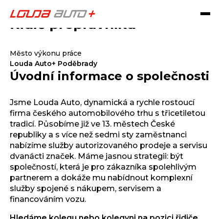
Řidič přepravníku
Město výkonu práce
Louda Auto+ Poděbrady
Úvodní informace o společnosti
Jsme Louda Auto, dynamická a rychle rostoucí
firma českého automobilového trhu s třicetiletou
tradicí. Působíme již ve 13. městech České
republiky a s více než sedmi sty zaměstnanci
nabízíme služby autorizovaného prodeje a servisu
dvanácti značek. Máme jasnou strategii: být
společností, která je pro zákazníka spolehlivým
partnerem a dokáže mu nabídnout komplexní
služby spojené s nákupem, servisem a
financováním vozu.
Hledáme kolegu nebo kolegyni na pozici řidiče,