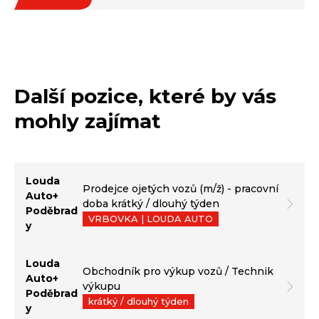
Další pozice, které by vás
mohly zajímat
Louda
Prodejce ojetých vozů (m/ž) - pracovní
Auto+
doba krátký / dlouhý týden
Poděbrad
VRBOVKA | LOUDA AUTO
y
Louda
Obchodník pro výkup vozů / Technik
Auto+
výkupu
Poděbrad
krátký / dlouhý týden
y