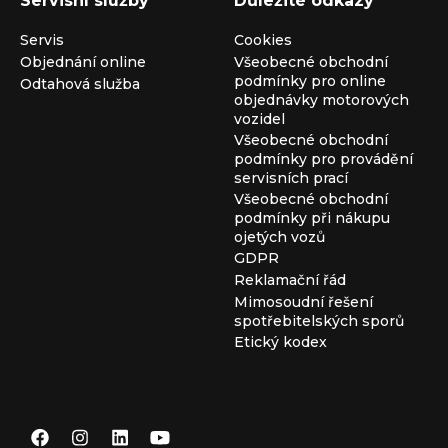
Servisní služby
Důležité odkazy
Servis
Cookies
Objednání online
Všeobecné obchodní
podmínky pro online
Odtahová služba
objednávky motorových
vozidel
Všeobecné obchodní
podmínky pro provádění
servisních prací
Všeobecné obchodní
podmínky při nákupu
ojetých vozů
GDPR
Reklamační řád
Mimosoudní řešení
spotřebitelských sporů
Etický kodex