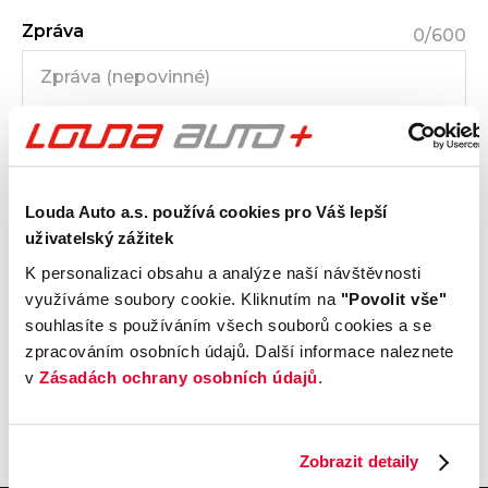
Zpráva
0
/600
Louda Auto a.s. používá cookies pro Váš lepší
Přečetl jsem a byl jsem poučen s
obchodními
uživatelský zážitek
podmínkami
a
podmínkami ochrany osobních údajů
(GDPR)
K personalizaci obsahu a analýze naší návštěvnosti
využíváme soubory cookie. Kliknutím na
"Povolit vše"
Souhlasím se
zasíláním obchodních sdělení
(např.
souhlasíte s používáním všech souborů cookies a se
speciálních nabídek o produktech a službách) na můj
e-mail
zpracováním osobních údajů. Další informace naleznete
v
Zásadách ochrany osobních údajů
.
Zobrazit detaily