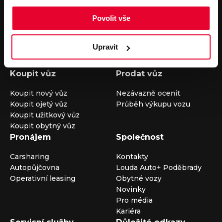
V případě dotazů volejte číslo nonstop infolinky
Povolit vše
+420 325 400 400
nebo nám napište na e-mail
auto@louda.cz
Upravit
Koupit vůz
Prodat vůz
Koupit nový vůz
Nezávazně ocenit
Koupit ojetý vůz
Průběh výkupu vozu
Koupit užitkový vůz
Koupit obytný vůz
Pronájem
Společnost
Carsharing
Kontakty
Autopůjčovna
Louda Auto+ Poděbrady
Operativní leasing
Obytné vozy
Novinky
Pro média
Kariéra