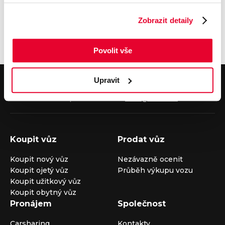
e-mail
Zobrazit detaily
Povolit vše
V případě dotazů volejte číslo nonstop infolinky
Upravit
+420 325 400 400
nebo nám napište na e-mail
auto@louda.cz
Koupit vůz
Prodat vůz
Koupit nový vůz
Nezávazně ocenit
Koupit ojetý vůz
Průběh výkupu vozu
Koupit užitkový vůz
Koupit obytný vůz
Pronájem
Společnost
Carsharing
Kontakty