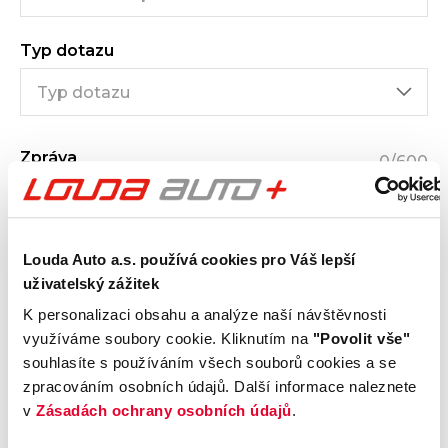
Typ dotazu
Zpráva
0
/600
Louda Auto a.s. používá cookies pro Váš lepší
uživatelský zážitek
K personalizaci obsahu a analýze naší návštěvnosti
využíváme soubory cookie. Kliknutím na
"Povolit vše"
Přečetl jsem a byl jsem poučen s
obchodními
podmínkami
a
podmínkami ochrany osobních údajů
souhlasíte s používáním všech souborů cookies a se
(GDPR)
zpracováním osobních údajů. Další informace naleznete
v
Zásadách ochrany osobních údajů
.
Souhlasím se
zasíláním obchodních sdělení
(např.
speciálních nabídek o produktech a službách) na můj