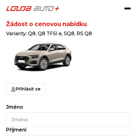
Q8
Žádost o cenovou nabídku
Varianty: Q8, Q8 TFSI e, SQ8, RS Q8
Přihlásit se
Jméno
Příjmení