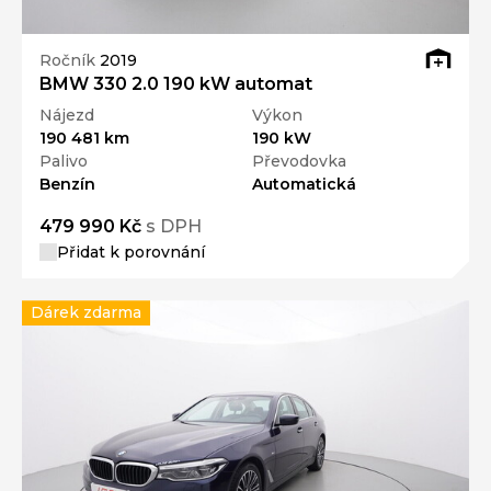
Ročník
2019
BMW 330 2.0 190 kW automat
Nájezd
Výkon
190 481 km
190 kW
Palivo
Převodovka
Benzín
Automatická
479 990 Kč
s DPH
Přidat k porovnání
Dárek zdarma