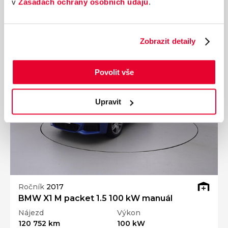
349 990 Kč
s DPH
v
Zásadách ochrany osobních údajů
.
Přidat k porovnání
Zobrazit detaily
Dárek zdarma
Povolit vše
Upravit
Ročník
2017
BMW X1 M packet 1.5 100 kW manuál
Nájezd
Výkon
120 752 km
100 kW