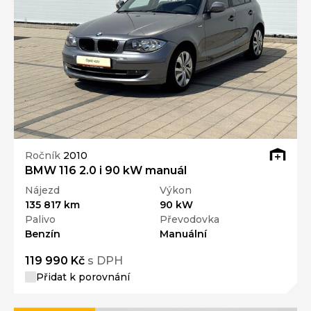
Ročník
2010
BMW 116 2.0 i 90 kW manuál
Nájezd
Výkon
135 817 km
90 kW
Palivo
Převodovka
Benzín
Manuální
119 990 Kč
s DPH
Přidat k porovnání