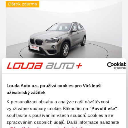
Dárek zdarma
Ročník
2017
Louda Auto a.s. používá cookies pro Váš lepší
BMW X1 2.0 110 kW automat, DPH
uživatelský zážitek
Nájezd
Výkon
K personalizaci obsahu a analýze naší návštěvnosti
172 038 km
110 kW
využíváme soubory cookie. Kliknutím na
"Povolit vše"
Palivo
Převodovka
souhlasíte s používáním všech souborů cookies a se
Diesel
Automatická
zpracováním osobních údajů. Další informace naleznete