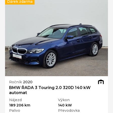
Dárek zdarma
Ročník
2020
BMW ŘADA 3 Touring 2.0 320D 140 kW
automat
Nájezd
Výkon
189 206 km
140 kW
Palivo
Převodovka