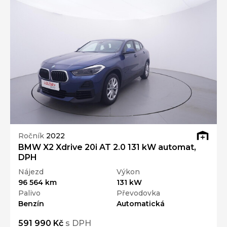
Ročník
2022
BMW X2 Xdrive 20i AT 2.0 131 kW automat,
DPH
Nájezd
Výkon
96 564 km
131 kW
Palivo
Převodovka
Benzín
Automatická
591 990 Kč
s DPH