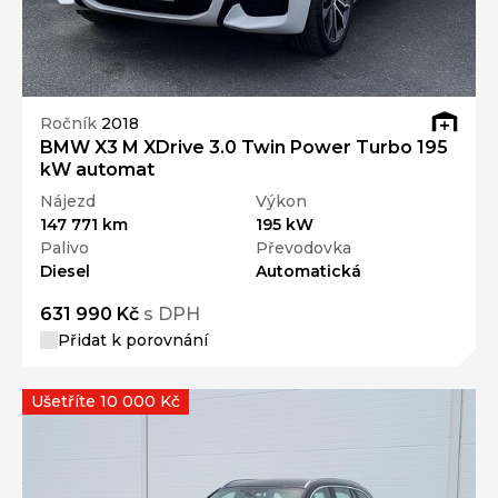
Ročník
2018
BMW X3 M XDrive 3.0 Twin Power Turbo 195
kW automat
Nájezd
Výkon
147 771 km
195 kW
Palivo
Převodovka
Diesel
Automatická
631 990 Kč
s DPH
Přidat k porovnání
Ušetříte 10 000 Kč