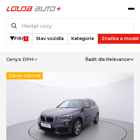
Katalog vozů
14
vozů k dispozici
Filtr
Stav vozidla
Kategorie
Značka a model
1
Ceny:
s DPH
Řadit dle:
Relevance
Dárek zdarma