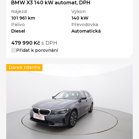
BMW X3 140 kW automat, DPH
Nájezd
Výkon
101 961 km
140 kW
Palivo
Převodovka
Diesel
Automatická
479 990 Kč
s DPH
Přidat k porovnání
Dárek zdarma