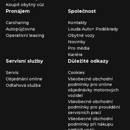
Koupit obytný vůz
Pronájem
Společnost
Carsharing
Kontakty
Autopůjčovna
Louda Auto+ Poděbrady
Operativní leasing
Obytné vozy
Novinky
Pro média
Kariéra
Servisní služby
Důležité odkazy
Servis
Cookies
Objednání online
Všeobecné obchodní
podmínky pro online
Odtahová služba
objednávky motorových
vozidel
Všeobecné obchodní
podmínky pro provádění
servisních prací
Všeobecné obchodní
podmínky při nákupu
ojetých vozů