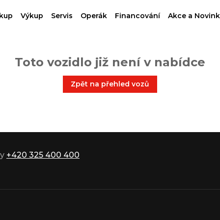
kup
Výkup
Servis
Operák
Financování
Akce a Novink
Toto vozidlo již není v nabídce
Zpět na přehled vozů
ky
+420 325 400 400