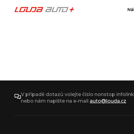
Ná
V případě dotazů volejte číslo nonstop infolin
nebo nám napište na e-mail
auto@louda.cz