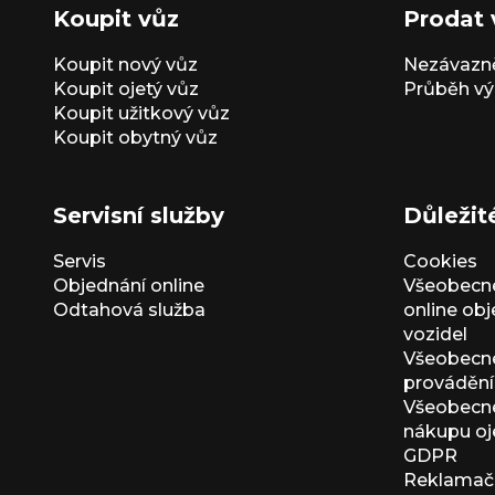
Koupit vůz
Prodat 
Koupit nový vůz
Nezávazně
Koupit ojetý vůz
Průběh vý
Koupit užitkový vůz
Koupit obytný vůz
Servisní služby
Důležit
Servis
Cookies
Objednání online
Všeobecn
Odtahová služba
online ob
vozidel
Všeobecn
provádění 
Všeobecné
nákupu oj
GDPR
Reklamačn