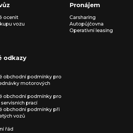
vůz
Pronájem
 ocenit
Carsharing
kupu vozu
Autopůjčovna
Operativní leasing
é odkazy
é obchodní podmínky pro
jednávky motorových
é obchodní podmínky pro
servisních prací
 obchodní podmínky při
etých vozů
í řád