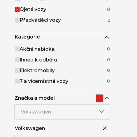
Ojeté vozy
0
Předváděcí vozy
2
Kategorie
Akční nabídka
0
Ihned k odběru
0
Elektromobily
0
7 a vícemístné vozy
0
Značka a model
1
Volkswagen
Volkswagen