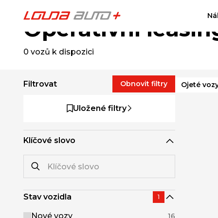
Ná
Operativní leasin
0
vozů k dispozici
Filtrovat
Obnovit filtry
Ojeté voz
Uložené filtry
Klíčové slovo
Stav vozidla
1
Nové vozy
16