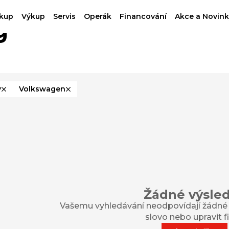
kup
Výkup
Servis
Operák
Financování
Akce a Novink
g
y
Volkswagen
Žádné výsle
Vašemu vyhledávání neodpovídají žádné v
slovo nebo upravit fil