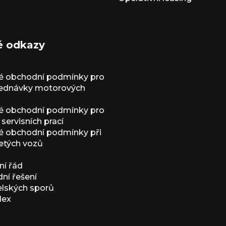
é odkazy
é obchodní podmínky pro
jednávky motorových
é obchodní podmínky pro
servisních prací
 obchodní podmínky při
etých vozů
í řád
í řešení
elských sporů
dex