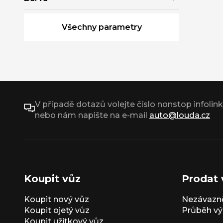
Všechny parametry
V případě dotazů volejte číslo nonstop infolin
nebo nám napište na e-mail
auto@louda.cz
Koupit vůz
Prodat 
Koupit nový vůz
Nezávazně
Koupit ojetý vůz
Průběh vý
Koupit užitkový vůz