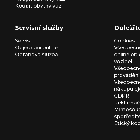
Koupit obytný vůz
Servisní služby
Důležit
Servis
Cookies
Objednání online
Všeobecn
Odtahová služba
online ob
vozidel
Všeobecn
provádění 
Všeobecné
nákupu oj
GDPR
Reklamačn
Mimosoudn
spotřebit
Etický ko