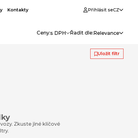
y
Kontakty
Přihlásit se
CZ
Ceny:
Řadit dle:
s DPH
Relevance
Uložit filtr
dky
ozy. Zkuste jiné klíčové
try.