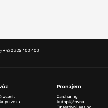
ky
+420 325 400 400
vůz
Pronájem
 ocenit
Carsharing
kupu vozu
Autopůjčovna
Operativní leasing