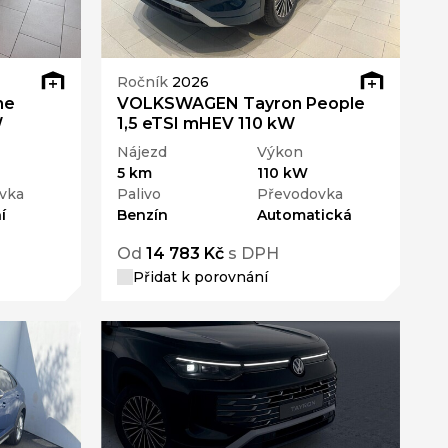
Ročník
2026
ne
VOLKSWAGEN Tayron People
W
1,5 eTSI mHEV 110 kW
Nájezd
Výkon
5 km
110 kW
vka
Palivo
Převodovka
í
Benzín
Automatická
Od
14 783 Kč
s DPH
Přidat k porovnání