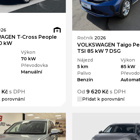
026
GEN T-Cross People
Ročník
2026
70 kW
VOLKSWAGEN Taigo Peo
TSI 85 kW 7 DSG
Výkon
70 kW
Nájezd
Výkon
Převodovka
5 km
85 kW
Manuální
Palivo
Převodo
Benzín
Automat
 Kč
s DPH
Od
9 620 Kč
s DPH
k porovnání
Přidat k porovnání