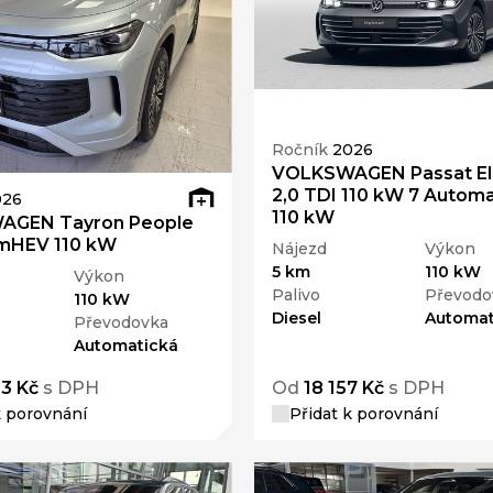
Ročník
2026
VOLKSWAGEN Passat E
2,0 TDI 110 kW 7 Automa
026
110 kW
AGEN Tayron People
 mHEV 110 kW
Nájezd
Výkon
5 km
110 kW
Výkon
Palivo
Převodo
110 kW
Diesel
Automat
Převodovka
Automatická
83 Kč
s DPH
Od
18 157 Kč
s DPH
k porovnání
Přidat k porovnání