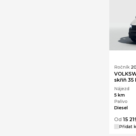
Ročník
2
VOLKSWA
skříň 35
Nájezd
5 km
Palivo
Diesel
Od
15 21
Přidat 