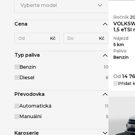
Vyberte model
Ročník
2
VOLKSW
Cena
1,5 eTSI
Kč
Kč
Nájezd
5 km
Palivo
Typ paliva
Benzín
Benzín
10
Od
14 76
Diesel
6
Přidat 
Převodovka
Automatická
11
Manuální
5
Karoserie