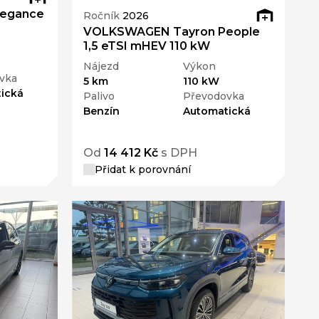
legance
Ročník
2026
VOLKSWAGEN Tayron People
1,5 eTSI mHEV 110 kW
Nájezd
Výkon
vka
5 km
110 kW
ická
Palivo
Převodovka
Benzín
Automatická
Od
14 412 Kč
s DPH
Přidat k porovnání