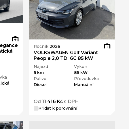
legance
Ročník
2026
tická
VOLKSWAGEN Golf Variant
People 2,0 TDI 6G 85 kW
Nájezd
Výkon
5 km
85 kW
vka
Palivo
Převodovka
ická
Diesel
Manuální
Od
11 416 Kč
s DPH
Přidat k porovnání