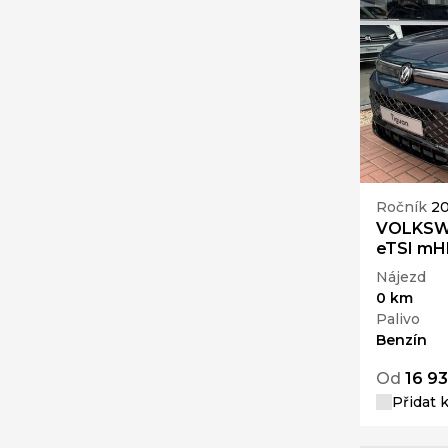
Ročník
2
VOLKSWA
eTSI mH
Nájezd
0 km
Palivo
Benzín
Od
16 93
Přidat 