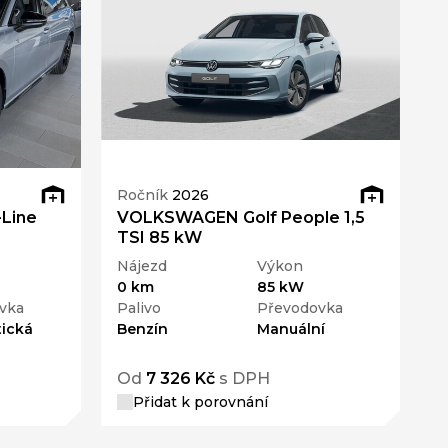
Ročník
2026
Line
VOLKSWAGEN Golf People 1,5
TSI 85 kW
Nájezd
Výkon
0 km
85 kW
vka
Palivo
Převodovka
ická
Benzín
Manuální
Od
7 326 Kč
s DPH
Přidat k porovnání