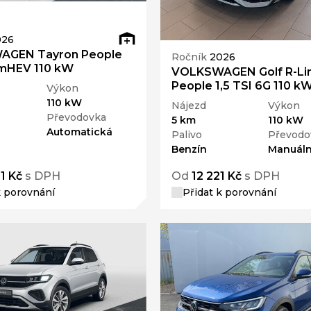
026
AGEN Tayron People
Ročník
2026
 mHEV 110 kW
VOLKSWAGEN Golf R-Li
People 1,5 TSI 6G 110 k
Výkon
110 kW
Nájezd
Výkon
Převodovka
5 km
110 kW
Automatická
Palivo
Převodo
Benzín
Manuáln
1 Kč
s DPH
Od
12 221 Kč
s DPH
k porovnání
Přidat k porovnání