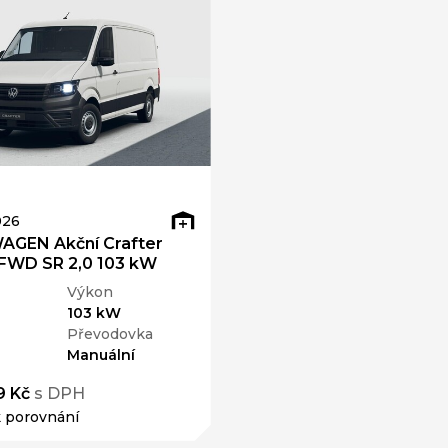
026
GEN Akční Crafter
 FWD SR 2,0 103 kW
Výkon
103 kW
Převodovka
Manuální
9 Kč
s DPH
k porovnání