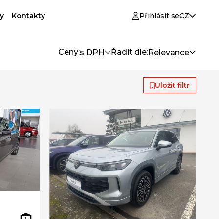
y
Kontakty
Přihlásit se
CZ
Ceny:
Řadit dle:
s DPH
Relevance
Uložit filtr