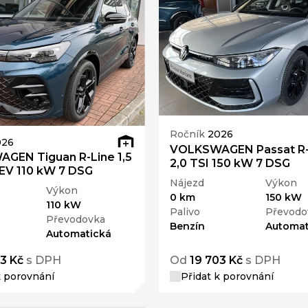
Ročník
2026
026
VOLKSWAGEN Passat R-
GEN Tiguan R-Line 1,5
2,0 TSI 150 kW 7 DSG
EV 110 kW 7 DSG
Nájezd
Výkon
Výkon
0 km
150 kW
110 kW
Palivo
Převodo
Převodovka
Benzín
Automat
Automatická
3 Kč
s DPH
Od
19 703 Kč
s DPH
k porovnání
Přidat k porovnání