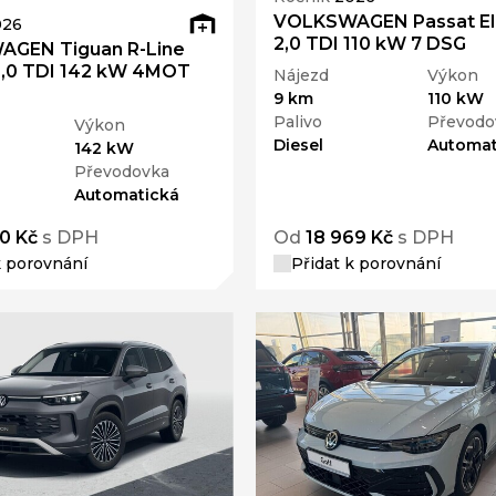
VOLKSWAGEN Passat E
026
2,0 TDI 110 kW 7 DSG
GEN Tiguan R-Line
2,0 TDI 142 kW 4MOT
Nájezd
Výkon
9 km
110 kW
Palivo
Převodo
Výkon
Diesel
Automat
142 kW
Převodovka
Automatická
0 Kč
s DPH
Od
18 969 Kč
s DPH
k porovnání
Přidat k porovnání