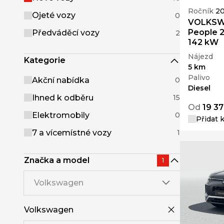
Ročník
2
Ojeté vozy
0
VOLKSWA
People 
Předváděcí vozy
2
142 kW
Nájezd
Kategorie
5 km
Palivo
Akční nabídka
0
Diesel
Ihned k odběru
15
Od
19 37
Elektromobily
0
Přidat 
7 a vícemístné vozy
1
Značka a model
1
Volkswagen
Volkswagen