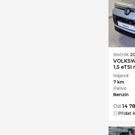
Ročník
2
VOLKSW
1,5 eTSI
Nájezd
7 km
Palivo
Benzín
Od
14 7
Přidat 