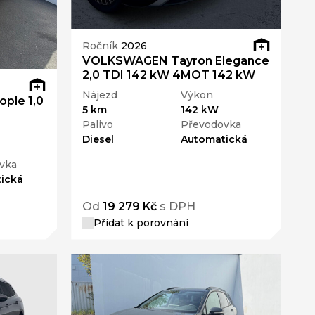
Ročník
2026
VOLKSWAGEN Tayron Elegance
2,0 TDI 142 kW 4MOT 142 kW
Nájezd
Výkon
ple 1,0
5 km
142 kW
Palivo
Převodovka
Diesel
Automatická
vka
ická
Od
19 279 Kč
s DPH
Přidat k porovnání