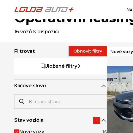
Ná
Operativní leasin
16
vozů k dispozici
Filtrovat
Obnovit filtry
Nové vozy
Uložené filtry
Klíčové slovo
Stav vozidla
1
Nové vozy
16