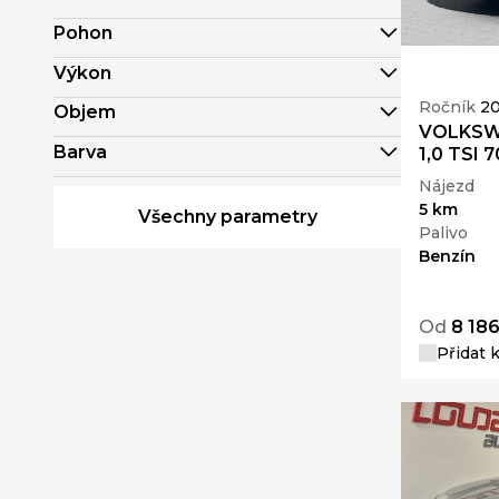
Pohon
Výkon
Ročník
2
Objem
VOLKSWA
Barva
1,0 TSI 
Nájezd
5 km
Všechny parametry
Palivo
Benzín
Od
8 186
Přidat 