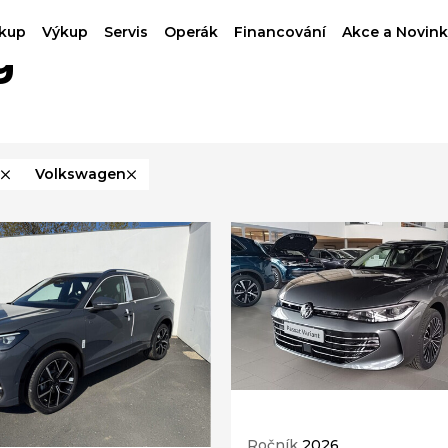
kup
Výkup
Servis
Operák
Financování
Akce a Novink
g
Volkswagen
Ročník
2026