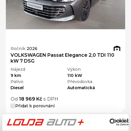
Ročník
2026
VOLKSWAGEN Passat Elegance 2,0 TDI 110
kW 7 DSG
Nájezd
Výkon
9 km
110 kW
Palivo
Převodovka
Diesel
Automatická
Od
18 969 Kč
s DPH
Přidat k porovnání