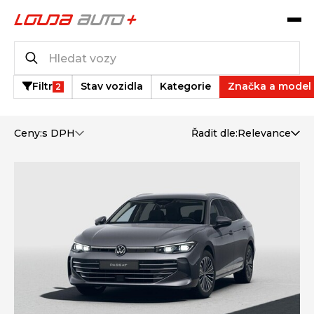
Operativní leasing
3
vozů k dispozici
Filtr
Stav vozidla
Kategorie
Značka a model
2
Ceny:
s DPH
Řadit dle:
Relevance