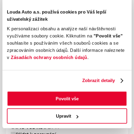
Louda Auto a.s. používá cookies pro Váš lepší
uživatelský zážitek
K personalizaci obsahu a analýze naší návštěvnosti
využíváme soubory cookie. Kliknutím na
"Povolit vše"
souhlasíte s používáním všech souborů cookies a se
zpracováním osobních údajů. Další informace naleznete
v
Zásadách ochrany osobních údajů
.
Ročník
2026
Zobrazit detaily
VOLKSWAGEN Passat R-Line 2,0 TSI 150 kW
7 DSG
Nájezd
Výkon
Povolit vše
0 km
150 kW
Palivo
Převodovka
Benzín
Automatická
Upravit
Od
19 703 Kč
s DPH