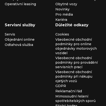
Operativní leasing
Obytné vozy
Novinky
Pro média
Kariéra
Servisní služby
Důležité odkazy
Servis
Cookies
Objednání online
Všeobecné obchodní
podmínky pro online
Odtahová služba
objednávky motorových
vozidel
Všeobecné obchodní
podmínky pro provádění
servisních prací
Všeobecné obchodní
podmínky při nákupu
ojetých vozů
GDPR
Reklamační řád
Mimosoudní řešení
spotřebitelských sporů
Etický kodex