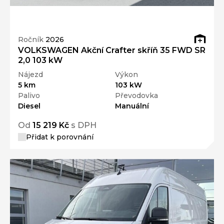
Ročník
2026
VOLKSWAGEN Akční Crafter skříň 35 FWD SR
2,0 103 kW
Nájezd
Výkon
5 km
103 kW
Palivo
Převodovka
Diesel
Manuální
Od
15 219 Kč
s DPH
Přidat k porovnání