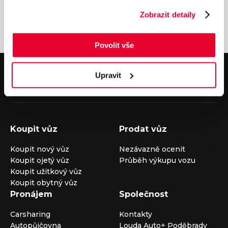
Zobrazit detaily
Povolit vše
V případě dotazů volejte číslo nonstop infolinky
Upravit
+420 325 400 400
nebo nám napište na e-mail
auto@louda.cz
Koupit vůz
Prodat vůz
Koupit nový vůz
Nezávazně ocenit
Koupit ojetý vůz
Průběh výkupu vozu
Koupit užitkový vůz
Koupit obytný vůz
Pronájem
Společnost
Carsharing
Kontakty
Autopůjčovna
Louda Auto+ Poděbrady