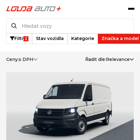
Operativní leasing
2
vozů k dispozici
Filtr
Stav vozidla
Kategorie
Značka a model
2
Ceny:
s DPH
Řadit dle:
Relevance