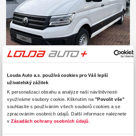
Ročník
2026
VOLKSWAGEN Crafter skříň 35 6G FWD DR
Louda Auto a.s. používá cookies pro Váš lepší
103 kW
uživatelský zážitek
Nájezd
Výkon
K personalizaci obsahu a analýze naší návštěvnosti
0 km
103 kW
využíváme soubory cookie. Kliknutím na
"Povolit vše"
Palivo
Převodovka
souhlasíte s používáním všech souborů cookies a se
Diesel
Manuální
zpracováním osobních údajů. Další informace naleznete
Od
17 314 Kč
s DPH
v
Zásadách ochrany osobních údajů
.
Přidat k porovnání