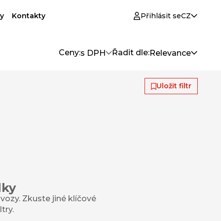
y
Kontakty
Přihlásit se
CZ
Ceny:
Řadit dle:
s DPH
Relevance
Uložit filtr
dky
ozy. Zkuste jiné klíčové
try.