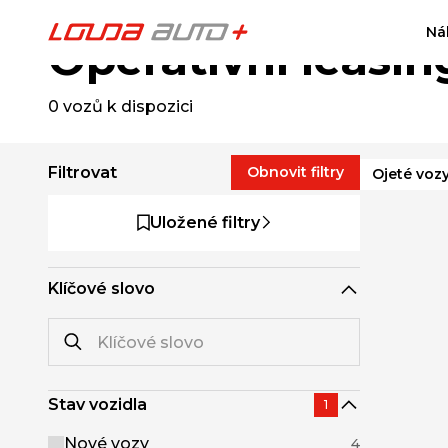
Ná
Operativní leasin
0
vozů k dispozici
Filtrovat
Obnovit filtry
Ojeté voz
Uložené filtry
Klíčové slovo
Stav vozidla
1
Nové vozy
4