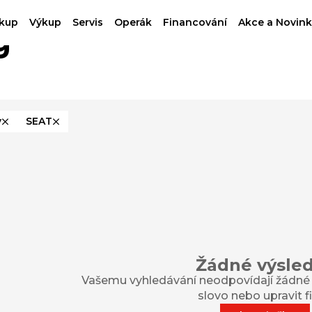
kup
Výkup
Servis
Operák
Financování
Akce a Novink
g
y
SEAT
Žádné výsle
Vašemu vyhledávání neodpovídají žádné v
slovo nebo upravit fil