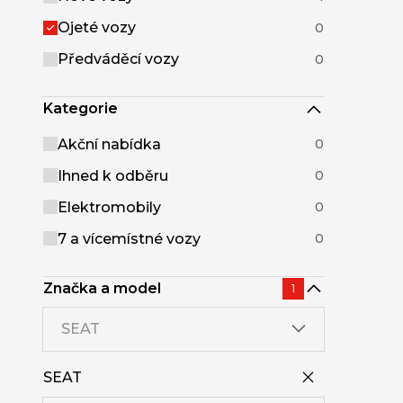
Ojeté vozy
0
Předváděcí vozy
0
Kategorie
Akční nabídka
0
Ihned k odběru
0
Elektromobily
0
7 a vícemístné vozy
0
Značka a model
1
SEAT
SEAT