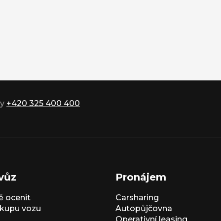
ky
+420 325 400 400
vůz
Pronájem
 ocenit
Carsharing
kupu vozu
Autopůjčovna
Operativní leasing