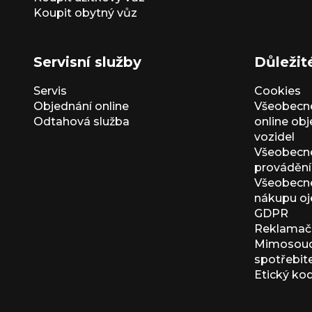
Koupit obytný vůz
Servisní služby
Důležit
Servis
Cookies
Objednání online
Všeobecn
Odtahová služba
online ob
vozidel
Všeobecn
provádění 
Všeobecné
nákupu oj
GDPR
Reklamačn
Mimosoudn
spotřebit
Etický ko