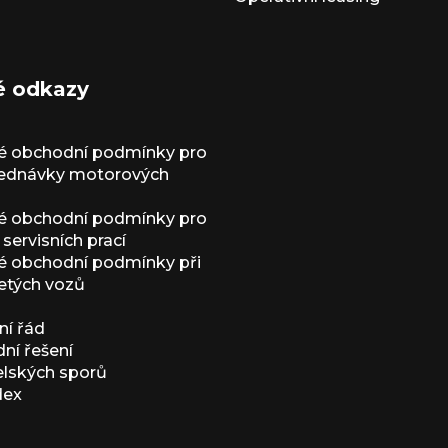
é odkazy
é obchodní podmínky pro
jednávky motorových
é obchodní podmínky pro
servisních prací
 obchodní podmínky při
etých vozů
í řád
í řešení
elských sporů
dex