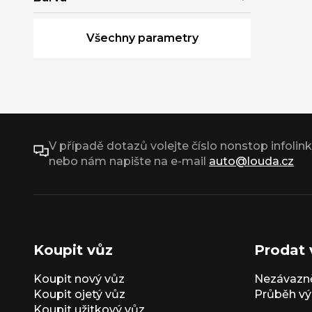
Všechny parametry
V případě dotazů volejte číslo nonstop infolin
nebo nám napište na e-mail
auto@louda.cz
Koupit vůz
Prodat 
Koupit nový vůz
Nezávazně
Koupit ojetý vůz
Průběh vý
Koupit užitkový vůz