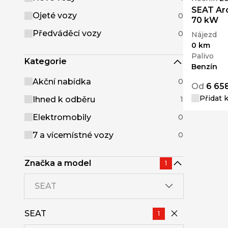
SEAT Aro
Ojeté vozy
0
70 kW
Předváděcí vozy
0
Nájezd
0 km
Palivo
Kategorie
Benzín
Akční nabídka
0
Od
6 65
Přidat 
Ihned k odběru
1
Elektromobily
0
7 a vícemístné vozy
0
Značka a model
1
SEAT
SEAT
1