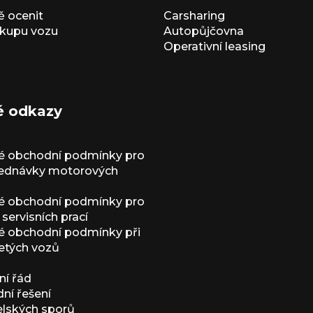
 ocenit
Carsharing
kupu vozu
Autopůjčovna
Operativní leasing
é odkazy
é obchodní podmínky pro
jednávky motorových
é obchodní podmínky pro
servisních prací
 obchodní podmínky při
etých vozů
í řád
í řešení
elských sporů