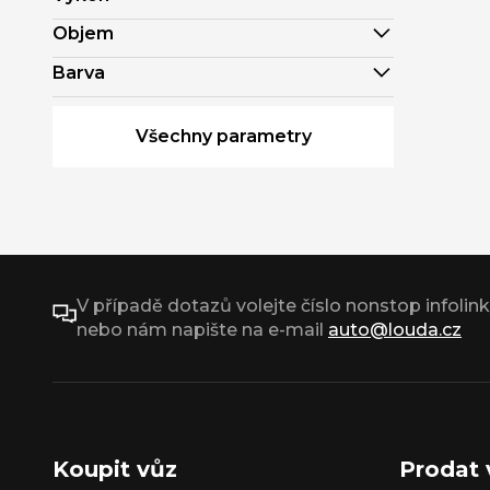
Objem
Barva
Všechny parametry
V případě dotazů volejte číslo nonstop infolin
nebo nám napište na e-mail
auto@louda.cz
Koupit vůz
Prodat 