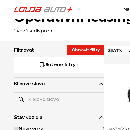
Ná
Operativní leasin
1
vozů k dispozici
Filtrovat
Obnovit filtry
SEAT
Uložené filtry
Klíčové slovo
Stav vozidla
Nové vozy
1
Ročník
2