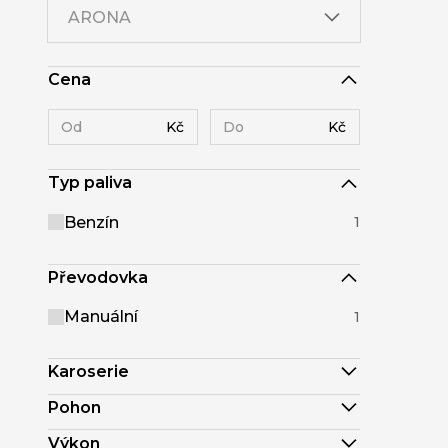
ARONA
Cena
Kč
Kč
Typ paliva
Benzín
1
Převodovka
Manuální
1
Karoserie
Pohon
Výkon