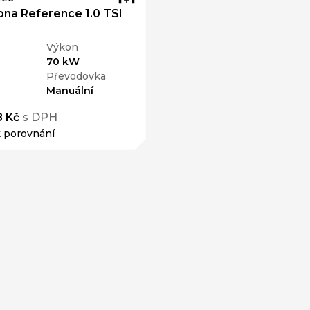
na Reference 1.0 TSI
Výkon
70 kW
Převodovka
Manuální
8 Kč
s DPH
k porovnání