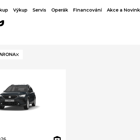
kup
Výkup
Servis
Operák
Financování
Akce a Novink
g
ARONA
026