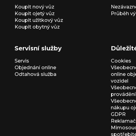
Koupit nový vůz
Nezávazně
Koupit ojetý vůz
Průběh vý
Koupit užitkový vůz
Koupit obytný vůz
Servisní služby
Důležit
Servis
Cookies
Objednání online
Všeobecn
Odtahová služba
online ob
vozidel
Všeobecn
provádění 
Všeobecné
nákupu oj
GDPR
Reklamačn
Mimosoudn
spotřebit