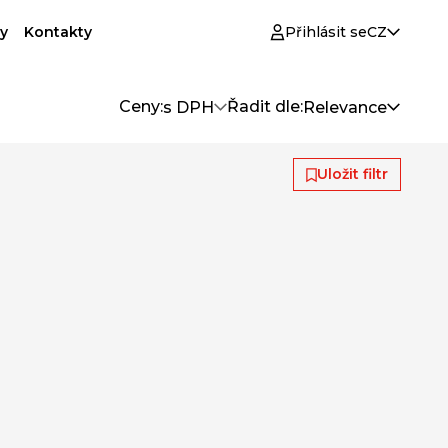
y
Kontakty
Přihlásit se
CZ
Ceny:
Řadit dle:
s DPH
Relevance
Uložit filtr