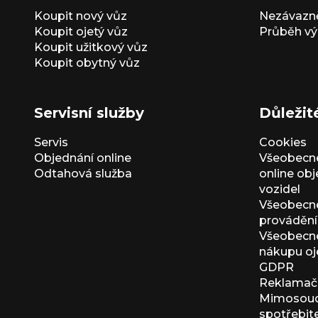
Koupit nový vůz
Nezávazně
Koupit ojetý vůz
Průběh vý
Koupit užitkový vůz
Koupit obytný vůz
Servisní služby
Důležit
Servis
Cookies
Objednání online
Všeobecn
Odtahová služba
online ob
vozidel
Všeobecn
provádění 
Všeobecné
nákupu oj
GDPR
Reklamačn
Mimosoudn
spotřebit