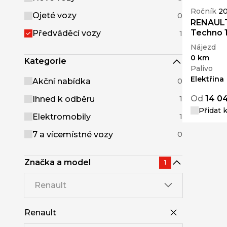
Ročník
2
Ojeté vozy
0
RENAULT
Techno 
Předváděcí vozy
1
Nájezd
0 km
Kategorie
Palivo
Elektřina
Akční nabídka
0
Od
14 0
Ihned k odběru
1
Přidat 
Elektromobily
1
7 a vícemístné vozy
0
Značka a model
1
Renault
Renault