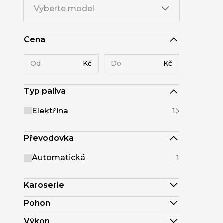
Vyberte model
Cena
Kč
Kč
Typ paliva
Elektřina
1
Převodovka
Automatická
1
Karoserie
Pohon
Výkon