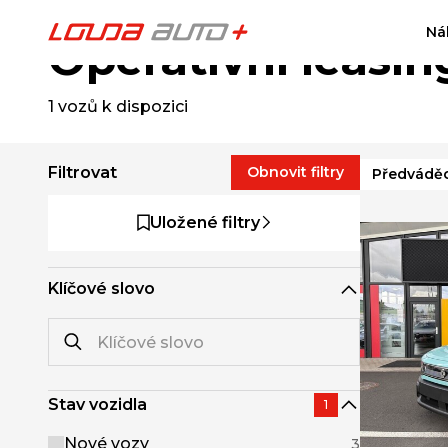
Ná
Operativní leasin
1
vozů k dispozici
Filtrovat
Obnovit filtry
Předváděc
Uložené filtry
Klíčové slovo
Stav vozidla
1
Nové vozy
3