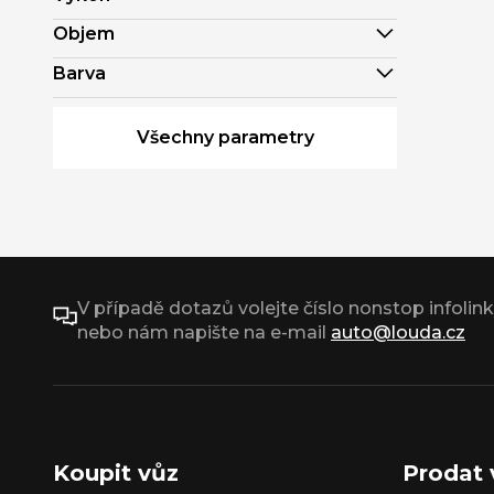
Objem
Barva
Všechny parametry
V případě dotazů volejte číslo nonstop infolin
nebo nám napište na e-mail
auto@louda.cz
Koupit vůz
Prodat 