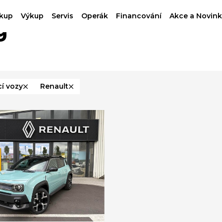
kup
Výkup
Servis
Operák
Financování
Akce a Novink
g
í vozy
Renault