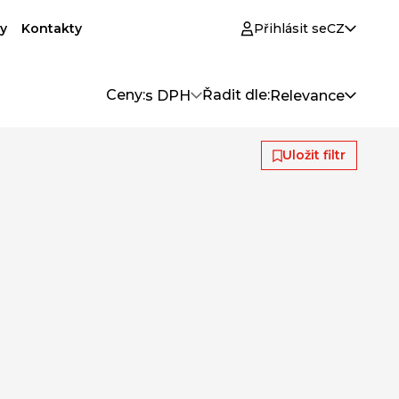
y
Kontakty
Přihlásit se
CZ
Ceny:
Řadit dle:
s DPH
Relevance
Uložit filtr