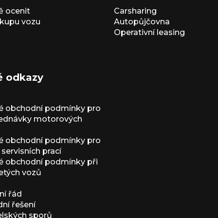
 ocenit
Carsharing
kupu vozu
Autopůjčovna
Operativní leasing
é odkazy
é obchodní podmínky pro
jednávky motorových
é obchodní podmínky pro
servisních prací
 obchodní podmínky při
etých vozů
í řád
í řešení
elských sporů