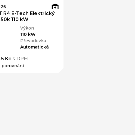
026
 R4 E-Tech Elektrický
150k 110 kW
Výkon
110 kW
Převodovka
Automatická
45 Kč
s DPH
k porovnání