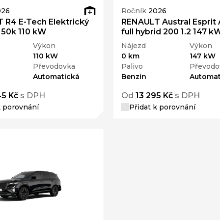
026
Ročník
2026
 R4 E-Tech Elektrický
RENAULT Austral Esprit 
150k 110 kW
full hybrid 200 1.2 147 k
Výkon
Nájezd
Výkon
110 kW
0 km
147 kW
Převodovka
Palivo
Převodo
Automatická
Benzín
Automat
45 Kč
s DPH
Od
13 295 Kč
s DPH
k porovnání
Přidat k porovnání