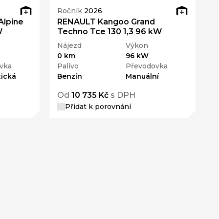
Ročník
2026
Alpine
RENAULT Kangoo Grand
W
Techno Tce 130 1,3 96 kW
Nájezd
Výkon
0 km
96 kW
vka
Palivo
Převodovka
ická
Benzín
Manuální
Od
10 735 Kč
s DPH
Přidat k porovnání