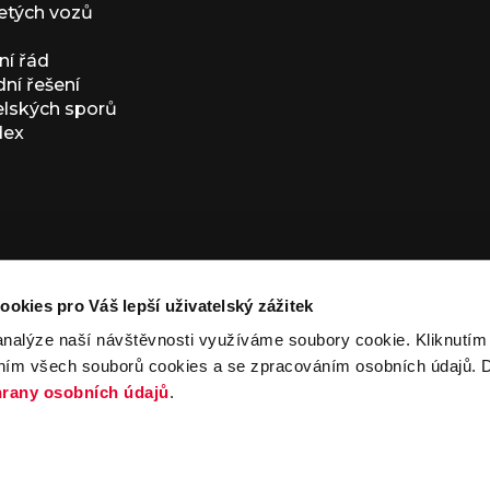
etých vozů
í řád
í řešení
elských sporů
dex
ookies pro Váš lepší uživatelský zážitek
analýze naší návštěvnosti využíváme soubory cookie. Kliknutí
ním všech souborů cookies a se zpracováním osobních údajů. D
ivacy Policy
and
Terms of Service
apply.
rany osobních údajů
.