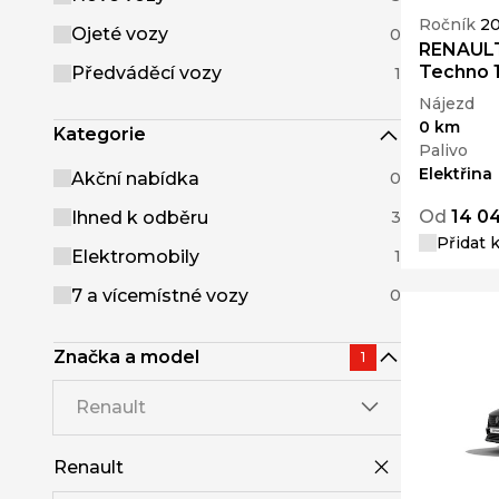
Ročník
2
Ojeté vozy
0
RENAULT
Techno 
Předváděcí vozy
1
Nájezd
0 km
Kategorie
Palivo
Elektřina
Akční nabídka
0
Od
14 0
Ihned k odběru
3
Přidat 
Elektromobily
1
7 a vícemístné vozy
0
Značka a model
1
Renault
Renault