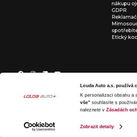
nákupu oj
GDPR
Reklamačn
Mimosoudn
spotřebit
Etický ko
Louda Auto a.s. používá c
K personalizaci obsahu a 
© 2026 Louda Auto a.s.
Všechna práva vyhrazena
vše"
souhlasíte s používá
This site is protected by reCAPTCHA and the Google
Pr
naleznete v
Zásadách och
Nastavení souborů cookies
Zobrazit detaily