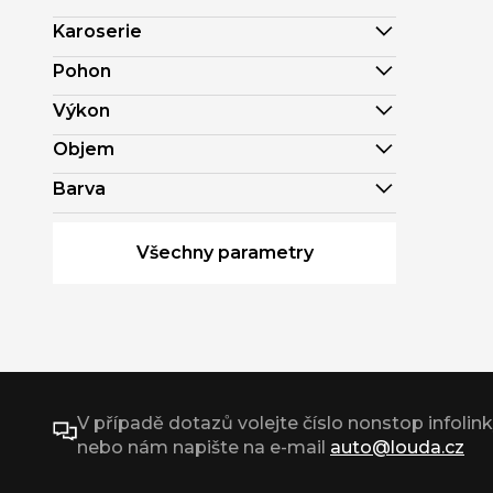
Karoserie
Pohon
Výkon
Objem
Barva
Všechny parametry
V případě dotazů volejte číslo nonstop infolin
nebo nám napište na e-mail
auto@louda.cz