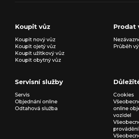
Koupit vůz
Prodat 
Koupit nový vůz
Nezávazně
Koupit ojetý vůz
Průběh vý
Koupit užitkový vůz
Koupit obytný vůz
Servisní služby
Důležit
Servis
Cookies
Objednání online
Všeobecn
Odtahová služba
online ob
vozidel
Všeobecn
provádění 
Všeobecné