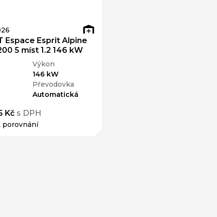
026
Espace Esprit Alpine
00 5 míst 1.2 146 kW
Výkon
146 kW
Převodovka
Automatická
5 Kč
s DPH
k porovnání