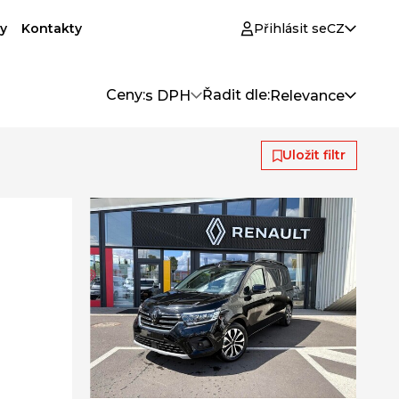
y
Kontakty
Přihlásit se
CZ
Ceny:
Řadit dle:
s DPH
Relevance
Uložit filtr