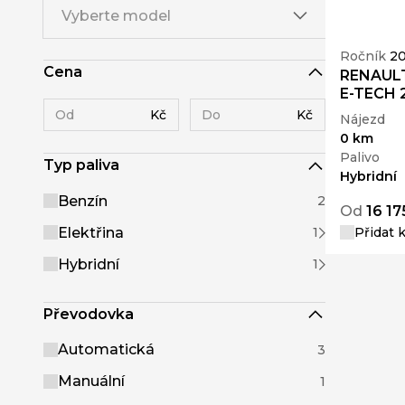
Vyberte model
Ročník
2
Cena
RENAULT 
E-TECH 2
Kč
Kč
Nájezd
0 km
Palivo
Typ paliva
Hybridní
Benzín
2
Od
16 17
Elektřina
Přidat 
1
Hybridní
1
Převodovka
Automatická
3
Manuální
1