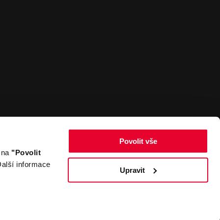
Povolit vše
m na
"Povolit
Zpět nahoru
alší informace
Upravit