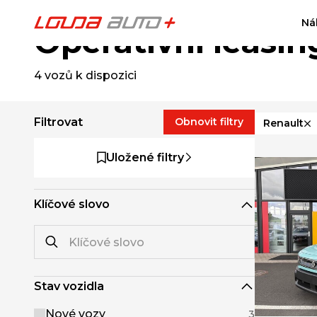
Ná
Operativní leasin
4
vozů k dispozici
Filtrovat
Obnovit filtry
Renault
Uložené filtry
Klíčové slovo
Stav vozidla
Nové vozy
3