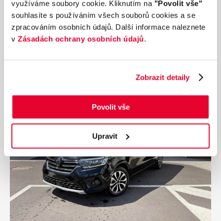
využíváme soubory cookie. Kliknutím na
"Povolit vše"
Palivo
Převodovka
souhlasíte s používáním všech souborů cookies a se
Hybridní
Automatická
zpracováním osobních údajů. Další informace naleznete
Od
16 175 Kč
s DPH
v
Zásadách ochrany osobních údajů
.
Přidat k porovnání
Zobrazit detaily
Povolit vše
Upravit