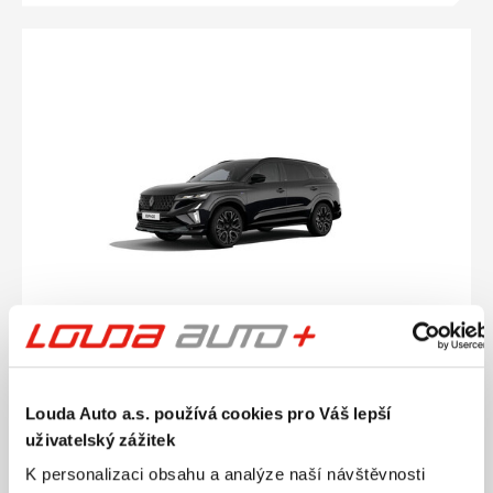
Ročník
2026
Louda Auto a.s. používá cookies pro Váš lepší
RENAULT Espace Esprit Alpine E-TECH 200 5
míst 1.2 146 kW
uživatelský zážitek
Nájezd
Výkon
K personalizaci obsahu a analýze naší návštěvnosti
0 km
146 kW