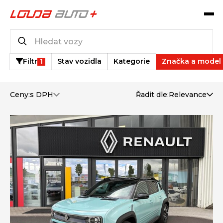
Operativní leasing
4
vozů k dispozici
Filtr
Stav vozidla
Kategorie
Značka a model
1
Ceny:
s DPH
Řadit dle:
Relevance