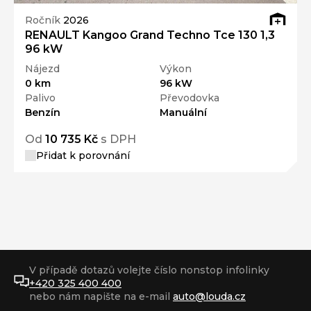
Ročník
2026
RENAULT Kangoo Grand Techno Tce 130 1,3
96 kW
Nájezd
Výkon
0 km
96 kW
Palivo
Převodovka
Benzín
Manuální
Od
10 735 Kč
s DPH
Přidat k porovnání
V případě dotazů volejte číslo nonstop infolinky
+420 325 400 400
nebo nám napište na e-mail
auto@louda.cz