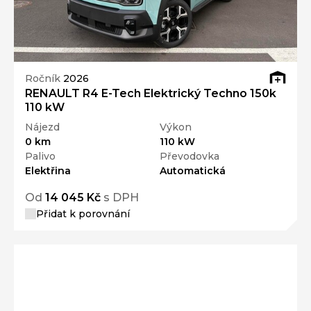
Ročník
2026
RENAULT R4 E-Tech Elektrický Techno 150k
110 kW
Nájezd
Výkon
0 km
110 kW
Palivo
Převodovka
Elektřina
Automatická
Od
14 045 Kč
s DPH
Přidat k porovnání