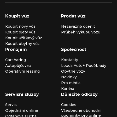
Koupit vůz
Prodat vůz
Koupit nový vůz
Nezávazně ocenit
Koupit ojetý vůz
Průběh výkupu vozu
Koupit užitkový vůz
Koupit obytný vůz
Pronájem
Společnost
Carsharing
Kontakty
Autopůjčovna
Louda Auto+ Poděbrady
Operativní leasing
Obytné vozy
Novinky
Pro média
Kariéra
Servisní služby
Důležité odkazy
Servis
Cookies
Objednání online
Všeobecné obchodní
podmínky pro online
Odtahová služba