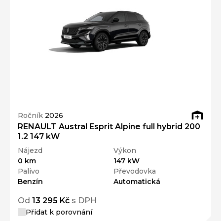
Ročník
2026
RENAULT Austral Esprit Alpine full hybrid 200
1.2 147 kW
Nájezd
Výkon
0 km
147 kW
Palivo
Převodovka
Benzín
Automatická
Od
13 295 Kč
s DPH
Přidat k porovnání