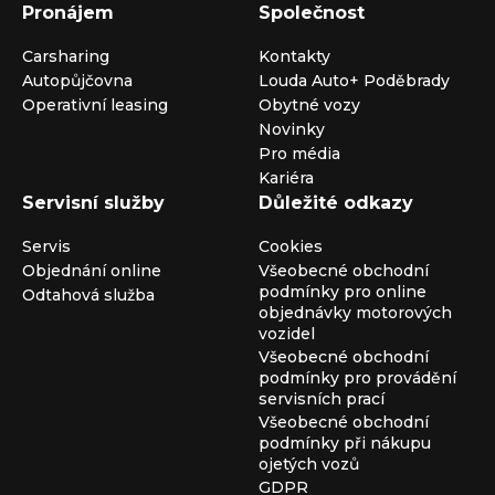
Pronájem
Společnost
Carsharing
Kontakty
Autopůjčovna
Louda Auto+ Poděbrady
Operativní leasing
Obytné vozy
Novinky
Pro média
Kariéra
Servisní služby
Důležité odkazy
Servis
Cookies
Objednání online
Všeobecné obchodní
podmínky pro online
Odtahová služba
objednávky motorových
vozidel
Všeobecné obchodní
podmínky pro provádění
servisních prací
Všeobecné obchodní
podmínky při nákupu
ojetých vozů
GDPR