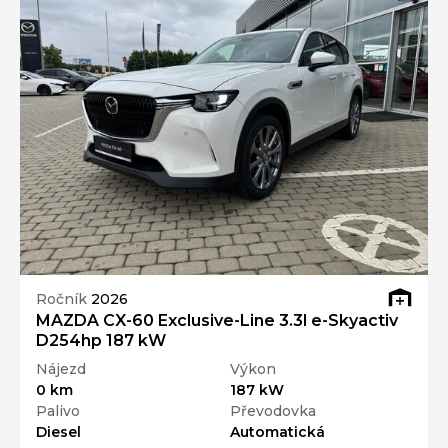
Ročník
2026
MAZDA CX-60 Exclusive-Line 3.3l e-Skyactiv
D254hp 187 kW
Nájezd
Výkon
0 km
187 kW
Palivo
Převodovka
Diesel
Automatická