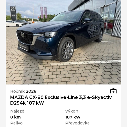
Ročník
2026
MAZDA CX-80 Exclusive-Line 3,3 e-Skyactiv
D254k 187 kW
Nájezd
Výkon
0 km
187 kW
Palivo
Převodovka