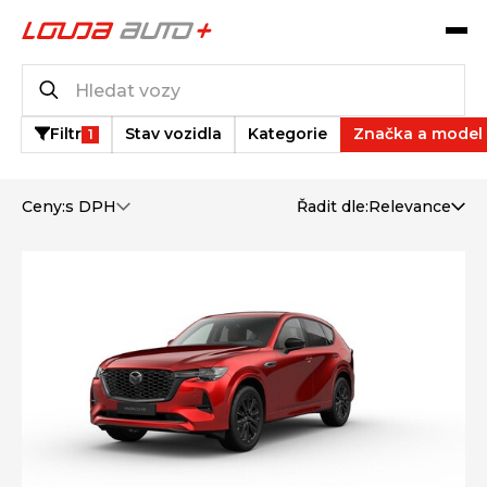
Operativní leasing
15
vozů k dispozici
Filtr
Stav vozidla
Kategorie
Značka a model
1
Ceny:
s DPH
Řadit dle:
Relevance