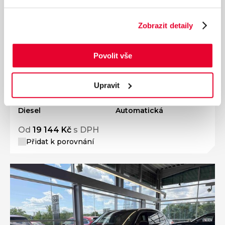
Zobrazit detaily
Ročník
2026
MAZDA 2026 CX-60 5WGN 3.3L e-SKYACTIV
Povolit vše
D 254ps 8AT AWD Homura Plus TLOP
Nájezd
Výkon
Upravit
0 km
187 kW
Palivo
Převodovka
Diesel
Automatická
Od
19 144 Kč
s DPH
Přidat k porovnání