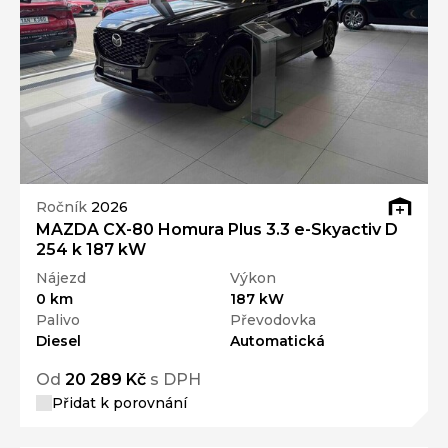
Ročník
2026
MAZDA CX-80 Homura Plus 3.3 e-Skyactiv D
254 k 187 kW
Nájezd
Výkon
0 km
187 kW
Palivo
Převodovka
Diesel
Automatická
Od
20 289 Kč
s DPH
Přidat k porovnání