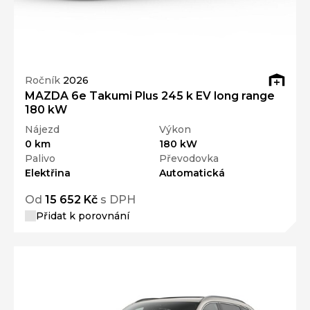
Ročník
2026
MAZDA 6e Takumi Plus 245 k EV long range
180 kW
Nájezd
Výkon
0 km
180 kW
Palivo
Převodovka
Elektřina
Automatická
Od
15 652 Kč
s DPH
Přidat k porovnání