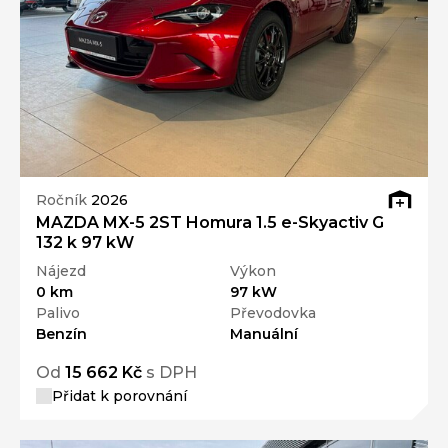
Ročník
2026
MAZDA MX-5 2ST Homura 1.5 e-Skyactiv G
132 k 97 kW
Nájezd
Výkon
0 km
97 kW
Palivo
Převodovka
Benzín
Manuální
Od
15 662 Kč
s DPH
Přidat k porovnání