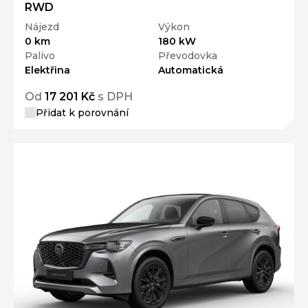
RWD
Nájezd
Výkon
0 km
180 kW
Palivo
Převodovka
Elektřina
Automatická
Od
17 201 Kč
s DPH
Přidat k porovnání