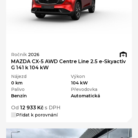
Ročník
2026
MAZDA CX-5 AWD Centre Line 2.5 e-Skyactiv
G 141 k 104 kW
Nájezd
Výkon
0 km
104 kW
Palivo
Převodovka
Benzín
Automatická
Od
12 933 Kč
s DPH
Přidat k porovnání