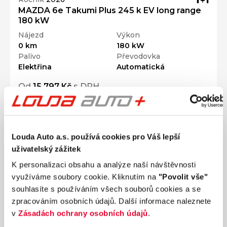
MAZDA 6e Takumi Plus 245 k EV long range
180 kW
Nájezd
Výkon
0 km
180 kW
Palivo
Převodovka
Elektřina
Automatická
Od
15 797 Kč
s DPH
Přidat k porovnání
Louda Auto a.s. používá cookies pro Váš lepší
uživatelský zážitek
K personalizaci obsahu a analýze naší návštěvnosti
využíváme soubory cookie. Kliknutím na
"Povolit vše"
souhlasíte s používáním všech souborů cookies a se
zpracováním osobních údajů. Další informace naleznete
v
Zásadách ochrany osobních údajů
.