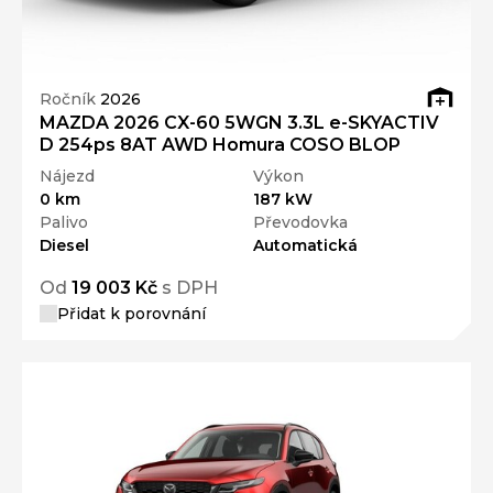
Ročník
2026
MAZDA 2026 CX-60 5WGN 3.3L e-SKYACTIV
D 254ps 8AT AWD Homura COSO BLOP
Nájezd
Výkon
0 km
187 kW
Palivo
Převodovka
Diesel
Automatická
Od
19 003 Kč
s DPH
Přidat k porovnání