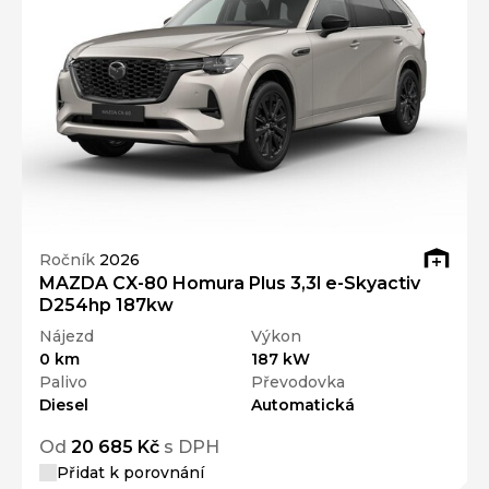
Ročník
2026
MAZDA CX-80 Homura Plus 3,3l e-Skyactiv
D254hp 187kw
Nájezd
Výkon
0 km
187 kW
Palivo
Převodovka
Diesel
Automatická
Od
20 685 Kč
s DPH
Přidat k porovnání