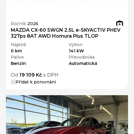
Ročník
2026
MAZDA CX-60 5WGN 2.5L e-SKYACTIV PHEV
327ps 8AT AWD Homura Plus TLOP
Nájezd
Výkon
0 km
141 kW
Palivo
Převodovka
Benzín
Automatická
Od
19 109 Kč
s DPH
Přidat k porovnání