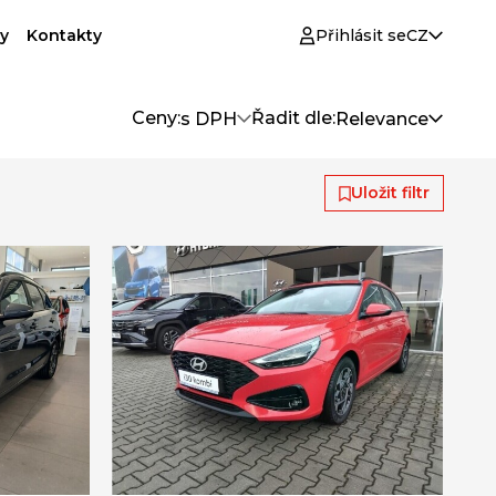
y
Kontakty
Přihlásit se
CZ
Ceny:
Řadit dle:
s DPH
Relevance
Uložit filtr