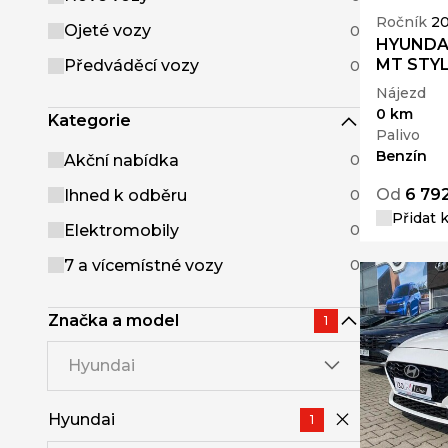
Ročník
2
Ojeté vozy
0
HYUNDAI
MT STYL
Předváděcí vozy
0
Nájezd
0 km
Kategorie
Palivo
Benzín
Akční nabídka
0
Od
6 79
Ihned k odběru
0
Přidat 
Elektromobily
0
7 a vícemístné vozy
0
Značka a model
1
Hyundai
Hyundai
1