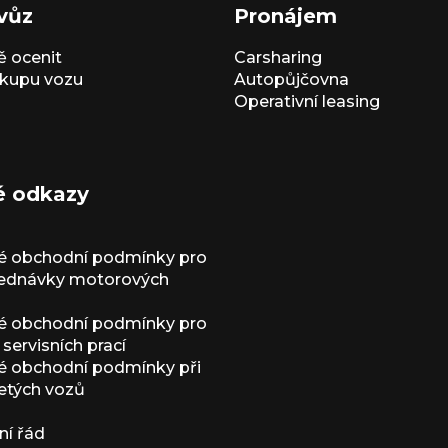
vůz
Pronájem
 ocenit
Carsharing
kupu vozu
Autopůjčovna
Operativní leasing
é odkazy
é obchodní podmínky pro
jednávky motorových
é obchodní podmínky pro
servisních prací
 obchodní podmínky při
etých vozů
í řád