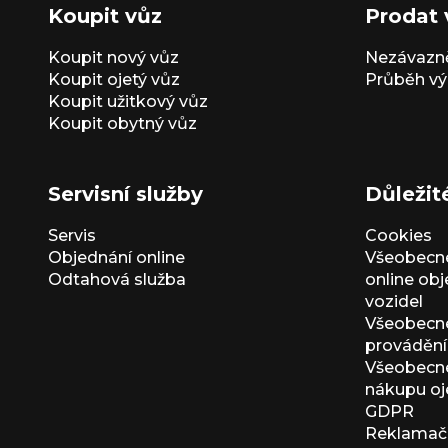
Koupit vůz
Prodat 
Koupit nový vůz
Nezávazně
Koupit ojetý vůz
Průběh vý
Koupit užitkový vůz
Koupit obytný vůz
Servisní služby
Důležit
Servis
Cookies
Objednání online
Všeobecn
Odtahová služba
online ob
vozidel
Všeobecn
provádění 
Všeobecné
nákupu oj
GDPR
Reklamačn