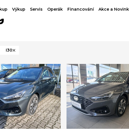
kup
Výkup
Servis
Operák
Financování
Akce a Novink
g
I30