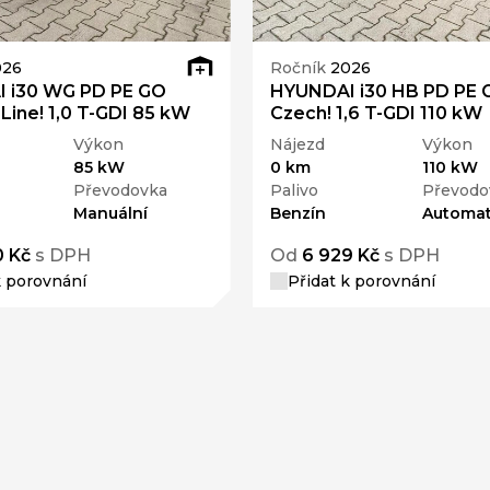
026
Ročník
2026
 i30 WG PD PE GO
HYUNDAI i30 HB PD PE 
Line! 1,0 T-GDI 85 kW
Czech! 1,6 T-GDI 110 kW
Výkon
Nájezd
Výkon
85 kW
0 km
110 kW
Převodovka
Palivo
Převodo
Manuální
Benzín
Automat
0 Kč
s DPH
Od
6 929 Kč
s DPH
k porovnání
Přidat k porovnání