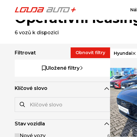
Ná
Operativní leasin
6
vozů k dispozici
Filtrovat
Obnovit filtry
Hyundai
Uložené filtry
Klíčové slovo
Stav vozidla
Nové vozy
6