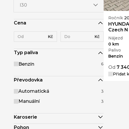
I30
Ročník
2
Cena
HYUNDAI
Czech N 
Kč
Kč
Nájezd
0 km
Palivo
Typ paliva
Benzín
Benzín
6
Od
7 34
Přidat 
Převodovka
Automatická
3
Manuální
3
Karoserie
Pohon