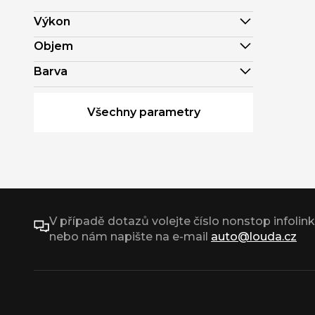
Výkon
Objem
Barva
Všechny parametry
V případě dotazů volejte číslo nonstop infolin
nebo nám napište na e-mail
auto@louda.cz