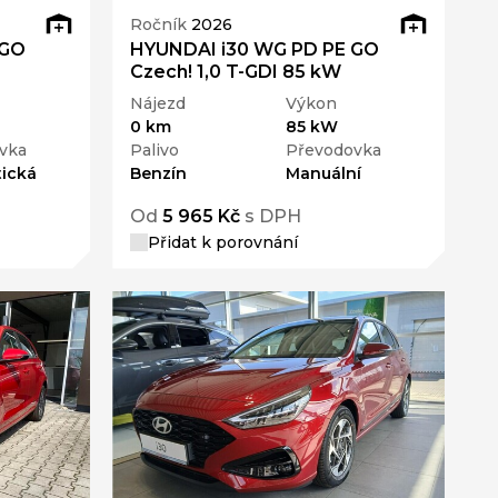
Ročník
2026
 GO
HYUNDAI i30 WG PD PE GO
Czech! 1,0 T-GDI 85 kW
Nájezd
Výkon
0 km
85 kW
vka
Palivo
Převodovka
ická
Benzín
Manuální
Od
5 965 Kč
s DPH
Přidat k porovnání