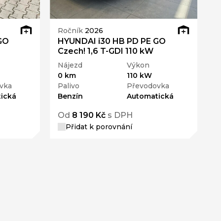
Ročník
2026
GO
HYUNDAI i30 HB PD PE GO
Czech! 1,6 T-GDI 110 kW
Nájezd
Výkon
0 km
110 kW
vka
Palivo
Převodovka
ická
Benzín
Automatická
Od
8 190 Kč
s DPH
Přidat k porovnání