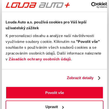
Louda Auto a.s. používá cookies pro Váš lepší
uživatelský zážitek
K personalizaci obsahu a analýze naší návštěvnosti
využíváme soubory cookie. Kliknutím na
"Povolit vše"
souhlasíte s používáním všech souborů cookies a se
zpracováním osobních údajů. Další informace naleznete
v
Zásadách ochrany osobních údajů
.
Zobrazit detaily
Ročník
2026
DACIA Jogger Expression TCe 110 5 míst 1.0
Povolit vše
81 kW
Nájezd
Výkon
Upravit
0 km
81 kW