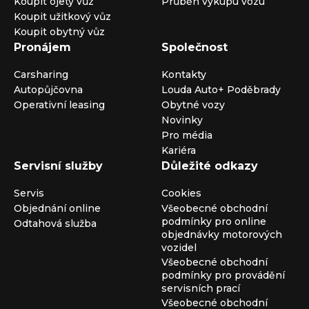
Koupit ojetý vůz
Průběh výkupu vozu
Koupit užitkový vůz
Koupit obytný vůz
Pronájem
Společnost
Carsharing
Kontakty
Autopůjčovna
Louda Auto+ Poděbrady
Operativní leasing
Obytné vozy
Novinky
Pro média
Kariéra
Servisní služby
Důležité odkazy
Servis
Cookies
Objednání online
Všeobecné obchodní
podmínky pro online
Odtahová služba
objednávky motorových
vozidel
Všeobecné obchodní
podmínky pro provádění
servisních prací
Všeobecné obchodní