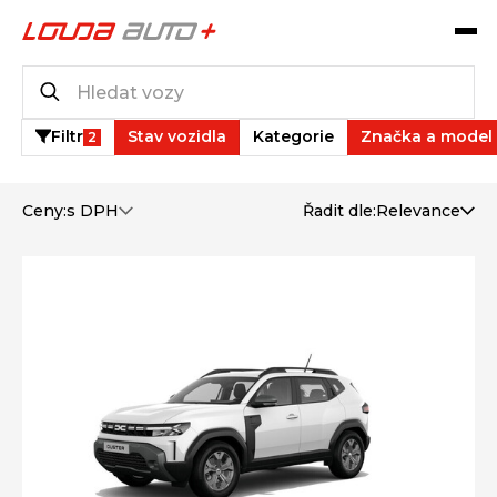
Operativní leasing
3
vozů k dispozici
Filtr
Stav vozidla
Kategorie
Značka a model
2
Ceny:
s DPH
Řadit dle:
Relevance