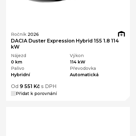
Ročník
2026
DACIA Duster Expression Hybrid 155 1.8 114
kW
Nájezd
Výkon
0 km
114 kW
Palivo
Převodovka
Hybridní
Automatická
Od
9 551 Kč
s DPH
Přidat k porovnání