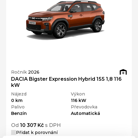
Ročník
2026
DACIA Bigster Expression Hybrid 155 1,8 116
kW
Nájezd
Výkon
0 km
116 kW
Palivo
Převodovka
Benzín
Automatická
Od
10 307 Kč
s DPH
Přidat k porovnání