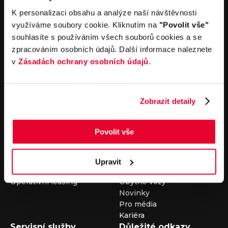
V případě dotazů volejte číslo nonstop infolinky
K personalizaci obsahu a analýze naší návštěvnosti
+420 325 400 400
využíváme soubory cookie. Kliknutím na
"Povolit vše"
nebo nám napište na e-mail
auto@louda.cz
souhlasíte s používáním všech souborů cookies a se
zpracováním osobních údajů. Další informace naleznete
v
Zásadách ochrany osobních údajů
.
Koupit vůz
Prodat vůz
Koupit nový vůz
Nezávazně ocenit
Zobrazit detaily
Koupit ojetý vůz
Průběh výkupu vozu
Koupit užitkový vůz
Koupit obytný vůz
Povolit vše
Pronájem
Společnost
Carsharing
Kontakty
Upravit
Autopůjčovna
Louda Auto+ Poděbrady
Operativní leasing
Obytné vozy
Novinky
Pro média
Kariéra
Servisní služby
Důležité odkazy