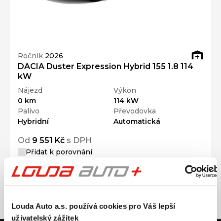
Ročník
2026
DACIA Duster Expression Hybrid 155 1.8 114
kW
Nájezd
Výkon
0 km
114 kW
Palivo
Převodovka
Hybridní
Automatická
Od
9 551 Kč
s DPH
Přidat k porovnání
Louda Auto a.s. používá cookies pro Váš lepší
uživatelský zážitek