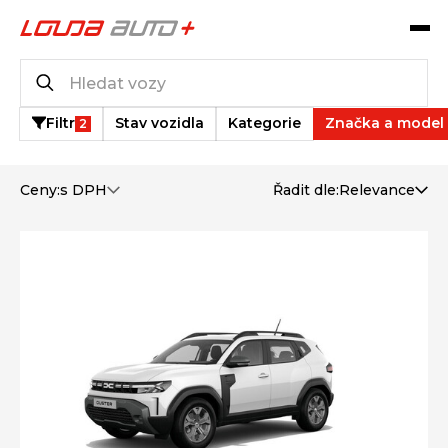
Operativní leasing
1
vozů k dispozici
Filtr
Stav vozidla
Kategorie
Značka a model
2
Ceny:
s DPH
Řadit dle:
Relevance