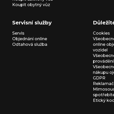
Koupit obytný vůz
Servisní služby
Důležit
Servis
Cookies
Objednání online
Všeobecn
Odtahová služba
online ob
vozidel
Všeobecn
provádění 
Všeobecné
nákupu oj
GDPR
Reklamačn
Mimosoudn
spotřebit
Etický ko