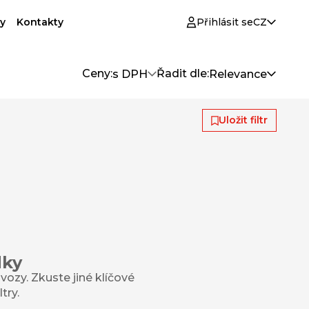
y
Kontakty
Přihlásit se
CZ
Ceny:
Řadit dle:
s DPH
Relevance
Uložit filtr
dky
ozy. Zkuste jiné klíčové
try.