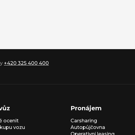
ky
+420 325 400 400
vůz
Pronájem
 ocenit
Carsharing
kupu vozu
Autopůjčovna
Operativní leasing