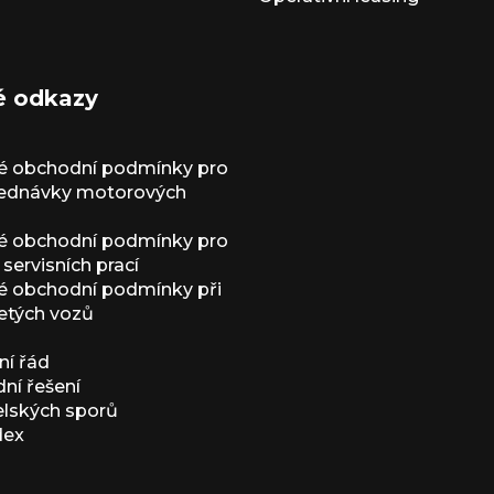
é odkazy
é obchodní podmínky pro
jednávky motorových
é obchodní podmínky pro
servisních prací
 obchodní podmínky při
etých vozů
í řád
í řešení
elských sporů
dex