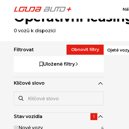
Ná
Operativní leasin
0
vozů k dispozici
Filtrovat
Obnovit filtry
Ojeté voz
Uložené filtry
Klíčové slovo
Stav vozidla
1
Nové vozy
4