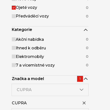
Ojeté vozy
0
Předváděcí vozy
0
Kategorie
Akční nabídka
0
Ihned k odběru
0
Elektromobily
0
7 a vícemístné vozy
0
Značka a model
1
CUPRA
CUPRA