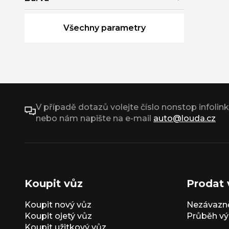
Všechny parametry
V případě dotazů volejte číslo nonstop infolin
nebo nám napište na e-mail
auto@louda.cz
Koupit vůz
Prodat 
Koupit nový vůz
Nezávazně
Koupit ojetý vůz
Průběh vý
Koupit užitkový vůz