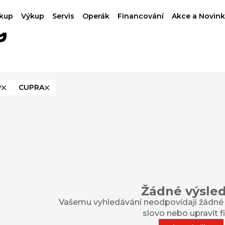
kup
Výkup
Servis
Operák
Financování
Akce a Novink
g
y
CUPRA
Žádné výsle
Vašemu vyhledávání neodpovídají žádné v
slovo nebo upravit fil