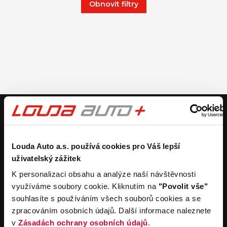
Obnovit filtry
V případě dotazů volejte číslo nonstop infolinky
+420 325 400 400
nebo nám napište na e-mail
auto@louda.cz
Louda Auto a.s. používá cookies pro Váš lepší
uživatelský zážitek
Koupit vůz
Prodat vůz
K personalizaci obsahu a analýze naší návštěvnosti
využíváme soubory cookie. Kliknutím na
"Povolit vše"
Koupit nový vůz
Nezávazně ocenit
souhlasíte s používáním všech souborů cookies a se
Koupit ojetý vůz
Průběh výkupu vozu
zpracováním osobních údajů. Další informace naleznete
Koupit užitkový vůz
v
Zásadách ochrany osobních údajů
.
Koupit obytný vůz