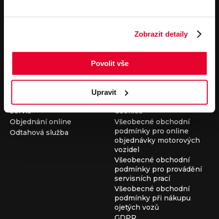
Pronájem
Společnost
Carsharing
Kontakty
Zobrazit detaily
Autopůjčovna
Louda Auto+ Poděbrady
Operativní leasing
Obytné vozy
Novinky
Povolit vše
Pro média
Kariéra
Servisní služby
Důležité odkazy
Upravit
Servis
Cookies
Objednání online
Všeobecné obchodní
podmínky pro online
Odtahová služba
objednávky motorových
vozidel
Všeobecné obchodní
podmínky pro provádění
servisních prací
Všeobecné obchodní
podmínky při nákupu
ojetých vozů
GDPR