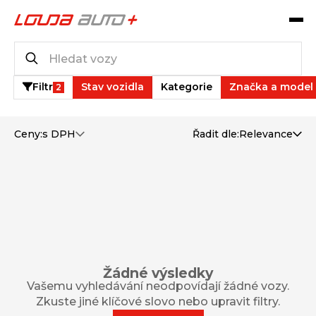
Operativní leasing
0
vozů k dispozici
Filtr
Stav vozidla
Kategorie
Značka a model
2
Ceny:
s DPH
Řadit dle:
Relevance
Žádné výsledky
Vašemu vyhledávání neodpovídají žádné vozy.
Zkuste jiné klíčové slovo nebo upravit filtry.