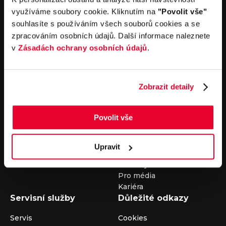
nebo nám napište na e-mail
auto@louda.cz
využíváme soubory cookie. Kliknutím na
"Povolit vše"
souhlasíte s používáním všech souborů cookies a se
zpracováním osobních údajů. Další informace naleznete
Koupit vůz
Prodat vůz
v
Zásadách ochrany osobních údajů
.
Koupit nový vůz
Nezávazně ocenit
Koupit ojetý vůz
Průběh výkupu vozu
Zobrazit detaily
Koupit užitkový vůz
Koupit obytný vůz
Pronájem
Společnost
Povolit vše
Carsharing
Kontakty
Autopůjčovna
Louda Auto+ Poděbrady
Upravit
Operativní leasing
Obytné vozy
Novinky
Pro média
Kariéra
Servisní služby
Důležité odkazy
Servis
Cookies