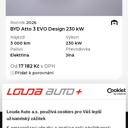
Ročník
2026
BYD Atto 3 EVO Design 230 kW
Nájezd
Výkon
3 000 km
230 kW
Palivo
Převodovka
Elektřina
Jiná
Od
17 182 Kč
s DPH
Přidat k porovnání
Louda Auto a.s. používá cookies pro Váš lepší
uživatelský zážitek
V případě dotazů volejte číslo nonstop infolinky
+420 325 400 400
K personalizaci obsahu a analýze naší návštěvnosti