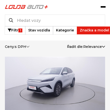
Operativní leasing
1
vozů k dispozici
Filtr
Stav vozidla
Kategorie
Značka a model
1
Ceny:
s DPH
Řadit dle:
Relevance