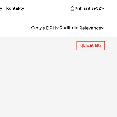
y
Kontakty
Přihlásit se
CZ
Ceny:
Řadit dle:
s DPH
Relevance
Uložit filtr