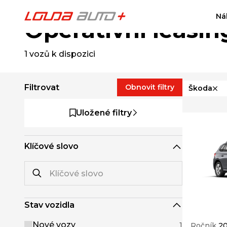
Ná
Operativní leasin
1
vozů k dispozici
Filtrovat
Obnovit filtry
Škoda
Uložené filtry
Klíčové slovo
Stav vozidla
Nové vozy
1
Ročník
2