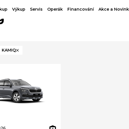
kup
Výkup
Servis
Operák
Financování
Akce a Novink
g
KAMIQ
026