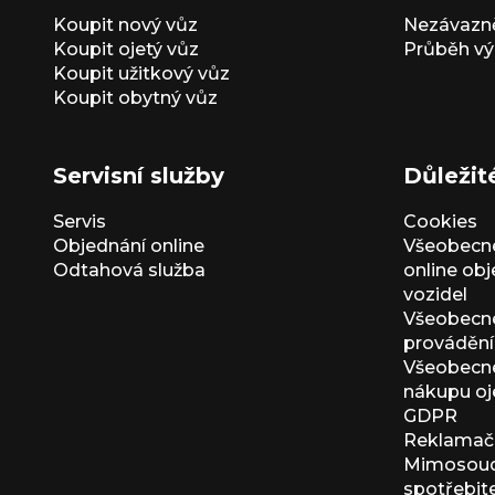
Koupit nový vůz
Nezávazně
Koupit ojetý vůz
Průběh vý
Koupit užitkový vůz
Koupit obytný vůz
Servisní služby
Důležit
Servis
Cookies
Objednání online
Všeobecn
Odtahová služba
online ob
vozidel
Všeobecn
provádění 
Všeobecné
nákupu oj
GDPR
Reklamačn
Mimosoudn
spotřebit