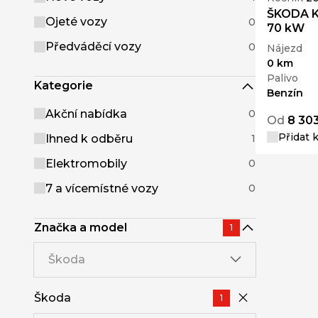
ŠKODA Ka
Ojeté vozy
0
70 kW
Předváděcí vozy
0
Nájezd
0 km
Palivo
Kategorie
Benzín
Akční nabídka
0
Od
8 30
Přidat 
Ihned k odběru
1
Elektromobily
0
7 a vícemístné vozy
0
Značka a model
1
Škoda
Škoda
1