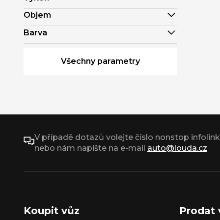
Objem
Barva
Všechny parametry
V případě dotazů volejte číslo nonstop infolin
nebo nám napište na e-mail
auto@louda.cz
Koupit vůz
Prodat 