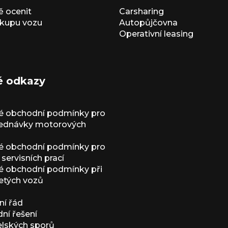
 ocenit
Carsharing
kupu vozu
Autopůjčovna
Operativní leasing
é odkazy
é obchodní podmínky pro
jednávky motorových
é obchodní podmínky pro
servisních prací
 obchodní podmínky při
etých vozů
í řád
í řešení
elských sporů