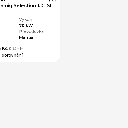
miq Selection 1.0TSI
Výkon
70 kW
Převodovka
Manuální
3 Kč
s DPH
k porovnání