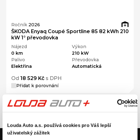
Ročník
2026
ŠKODA Enyaq Coupé Sportline 85 82 kWh 210
kW 1° převodovka
Nájezd
Výkon
0 km
210 kW
Palivo
Převodovka
Elektřina
Automatická
Od
18 529 Kč
s DPH
Přidat k porovnání
Louda Auto a.s. používá cookies pro Váš lepší
uživatelský zážitek
V případě dotazů volejte číslo nonstop infolinky