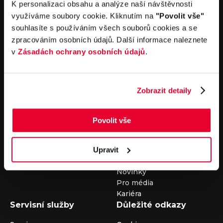
K personalizaci obsahu a analýze naší návštěvnosti
+420 325 400 400
nebo nám napište na e-mail
auto@louda.cz
využíváme soubory cookie. Kliknutím na
"Povolit vše"
souhlasíte s používáním všech souborů cookies a se
zpracováním osobních údajů. Další informace naleznete
v
Zásadách ochrany osobních údajů
.
Koupit vůz
Prodat vůz
Koupit nový vůz
Nezávazně ocenit
Koupit ojetý vůz
Průběh výkupu vozu
Zobrazit detaily
Koupit užitkový vůz
Koupit obytný vůz
Pronájem
Společnost
Povolit vše
Carsharing
Kontakty
Upravit
Autopůjčovna
Louda Auto+ Poděbrady
Operativní leasing
Obytné vozy
Novinky
Pro média
Kariéra
Servisní služby
Důležité odkazy