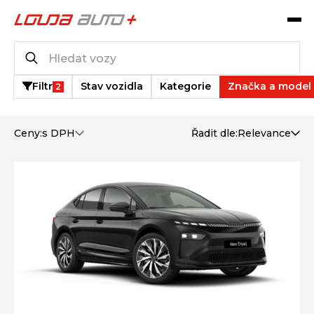
Operativní leasing
1
vozů k dispozici
Filtr
Stav vozidla
Kategorie
Značka a model
2
Ceny:
s DPH
Řadit dle:
Relevance