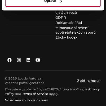
Upravit
Všeobecné obchodní
podmínky při nákupu
ojetých vozů
GDPR
Reklamační řád
Mimosoudní řešení
spotřebitelských sporů
Etický kodex
© 2026 Louda Auto a.s.
Zpět nahoru
Všechna práva vyhrazena
This site is protected by reCAPTCHA and the Google
Privacy
Policy
and
Terms of Service
apply.
Nastavení souborů cookies