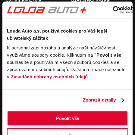
Koupit nový vůz
Nezávazně ocenit
Koupit ojetý vůz
Průběh výkupu vozu
Koupit užitkový vůz
Koupit obytný vůz
Pronájem
Společnost
Louda Auto a.s. používá cookies pro Váš lepší
uživatelský zážitek
Carsharing
Kontakty
Autopůjčovna
Louda Auto+ Poděbrady
K personalizaci obsahu a analýze naší návštěvnosti
Operativní leasing
Obytné vozy
využíváme soubory cookie. Kliknutím na
"Povolit vše"
Novinky
souhlasíte s používáním všech souborů cookies a se
Pro média
zpracováním osobních údajů. Další informace naleznete
Kariéra
v
Zásadách ochrany osobních údajů
.
Servisní služby
Důležité odkazy
Servis
Cookies
Objednání online
Všeobecné obchodní
Zobrazit detaily
podmínky pro online
Odtahová služba
objednávky motorových
vozidel
Povolit vše
Všeobecné obchodní
podmínky pro provádění
servisních prací