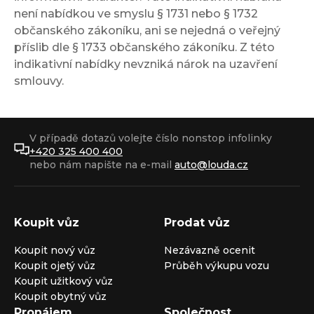
není nabídkou ve smyslu § 1731 nebo § 1732
občanského zákoníku, ani se nejedná o veřejný
příslib dle § 1733 občanského zákoníku. Z této
indikativní nabídky nevzniká nárok na uzavření
smlouvy.
V případě dotazů volejte číslo nonstop infolinky
+420 325 400 400
nebo nám napište na e-mail
auto@louda.cz
Koupit vůz
Prodat vůz
Koupit nový vůz
Nezávazně ocenit
Koupit ojetý vůz
Průběh výkupu vozu
Koupit užitkový vůz
Koupit obytný vůz
Pronájem
Společnost