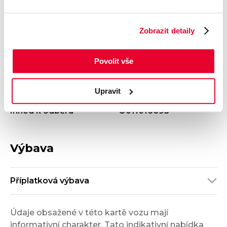
Výbava
Karoserie
Kombi
Motor
Kombinovaná
Zobrazit detaily
2.0 TDI 4x4
spotřeba
Počet dveří
Barva
Povolit vše
5
Šedá
Velikost disků kol
Odpočet DPH
S odpočtem DPH
Upravit
Termín dodání
Objednávací kód
Ihned k odběru
O011016693
Výbava
Příplatková výbava
Údaje obsažené v této kartě vozu mají
informativní charakter. Tato indikativní nabídka