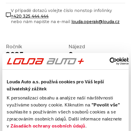
V případě dotazů volejte číslo nonstop infolinky
+420 325 444 444
nebo nám napište na e-mail
louda.operak@louda.cz
Ročník
Nájezd
2025
0
km
Stav
Výkon
Nové
142
kW
Palivo
Převodovka
Louda Auto a.s. používá cookies pro Váš lepší
Diesel
Automatická
uživatelský zážitek
K personalizaci obsahu a analýze naší návštěvnosti
využíváme soubory cookie. Kliknutím na
"Povolit vše"
souhlasíte s používáním všech souborů cookies a se
Výrobce
Model
zpracováním osobních údajů. Další informace naleznete
Škoda
Superb
v
Zásadách ochrany osobních údajů
.