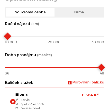
Soukromá osoba
Firma
Roční nájezd
(km)
10 000
20 000
30 000
Doba pronájmu
(měsíce)
36
48
Porovnání balíčků
Balíček služeb
Plus
11 384 Kč
Servis
Spoluúčast
10 %
Pojištění skel