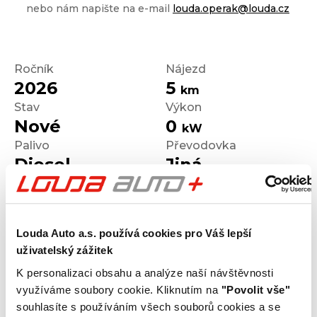
nebo nám napište na e-mail
louda.operak@louda.cz
Ročník
Nájezd
2026
5
km
Stav
Výkon
Nové
0
kW
Palivo
Převodovka
Diesel
Jiná
Louda Auto a.s. používá cookies pro Váš lepší
Výrobce
Model
uživatelský zážitek
Škoda
OCTAVIA
K personalizaci obsahu a analýze naší návštěvnosti
Výbava
Karoserie
využíváme soubory cookie. Kliknutím na
"Povolit vše"
Jiná
souhlasíte s používáním všech souborů cookies a se
Motor
Kombinovaná