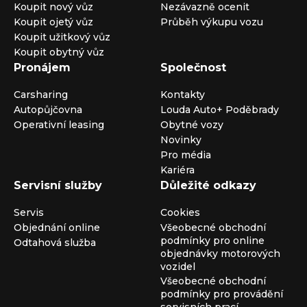
Koupit nový vůz
Nezávazně ocenit
Koupit ojetý vůz
Průběh výkupu vozu
Koupit užitkový vůz
Koupit obytný vůz
Pronájem
Společnost
Carsharing
Kontakty
Autopůjčovna
Louda Auto+ Poděbrady
Operativní leasing
Obytné vozy
Novinky
Pro média
Kariéra
Servisní služby
Důležité odkazy
Servis
Cookies
Objednání online
Všeobecné obchodní
podmínky pro online
Odtahová služba
objednávky motorových
vozidel
Všeobecné obchodní
podmínky pro provádění
servisních prací