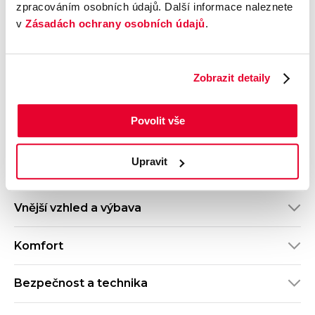
zpracováním osobních údajů. Další informace naleznete
2.0 TDI
spotřeba
v
Zásadách ochrany osobních údajů
.
Počet dveří
Barva
Bílá
Velikost disků kol
Odpočet DPH
S odpočtem DPH
Zobrazit detaily
Termín dodání
Objednávací kód
Ihned k odběru
O121S10013
Povolit vše
Výbava
Upravit
Vnější vzhled a výbava
Komfort
Bezpečnost a technika