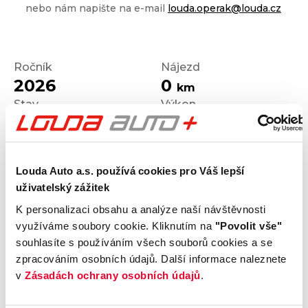
nebo nám napište na e-mail
louda.operak@louda.cz
Ročník
Nájezd
2026
0
km
Stav
Výkon
Nové
110
kW
Palivo
Převodovka
Benzín
Automatická
Louda Auto a.s. používá cookies pro Váš lepší
uživatelský zážitek
K personalizaci obsahu a analýze naší návštěvnosti
využíváme soubory cookie. Kliknutím na
"Povolit vše"
Výrobce
Model
souhlasíte s používáním všech souborů cookies a se
Škoda
OCTAVIA
zpracováním osobních údajů. Další informace naleznete
Výbava
Karoserie
v
Zásadách ochrany osobních údajů
.
Kombi
Motor
Kombinovaná