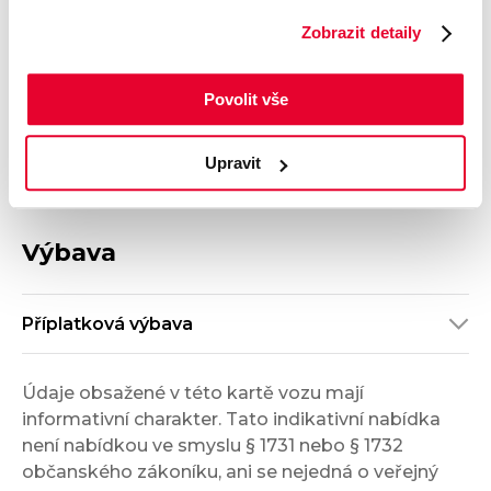
1.5 TSI
spotřeba
Zobrazit detaily
Počet dveří
Barva
5
Bílá
Velikost disků kol
Odpočet DPH
Povolit vše
S odpočtem DPH
Termín dodání
Objednávací kód
Upravit
Ihned k odběru
OH11005468
Výbava
Příplatková výbava
Údaje obsažené v této kartě vozu mají
informativní charakter. Tato indikativní nabídka
není nabídkou ve smyslu § 1731 nebo § 1732
občanského zákoníku, ani se nejedná o veřejný