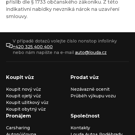
příslib dle § 1733 občanského zákoníku. Z této
indikativní nabídky nevzniká nárok na uzavření
smlouvy.
V případě dotazů volejte číslo nonstop infolinky
+420 325 400 400
nebo nám napište na e-mail
auto@louda.cz
Koupit vůz
Prodat vůz
Koupit nový vůz
Nezávazně ocenit
Koupit ojetý vůz
Průběh výkupu vozu
Koupit užitkový vůz
Koupit obytný vůz
Pronájem
Společnost
Carsharing
Kontakty
Autopůjčovna
Louda Auto+ Poděbrady