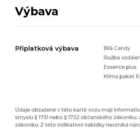
Výbava
Příplatková výbava
Bílá Candy
Služba vzdálen
Essence plus
Klima paket E
Údaje obsažené v této kartě vozu mají informativn
smyslu § 1731 nebo § 1732 občanského zákoníku, a
zákoníku. Z této indikativní nabídky nevzniká nár