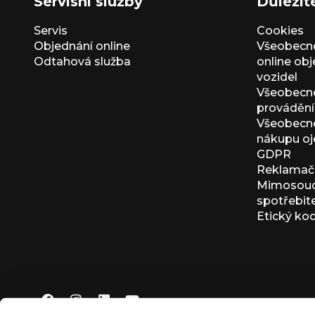
Servisní služby
Důležit
Servis
Cookies
Objednání online
Všeobecn
Odtahová služba
online ob
vozidel
Všeobecn
provádění 
Všeobecné
nákupu oj
GDPR
Reklamačn
Mimosoudn
spotřebit
Etický ko