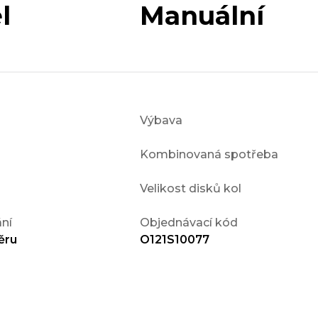
l
Manuální
Výbava
Kombinovaná spotřeba
Velikost disků kol
ní
Objednávací kód
ěru
O121S10077