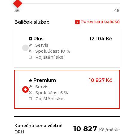
36
48
Porovnání balíčků
Balíček služeb
Plus
12 104 Kč
Servis
Spoluúčast
10 %
Pojištění skel
Premium
10 827 Kč
Servis
Spoluúčast
5 %
Pojištění skel
Konečná cena včetně
10 827
Kč /měsíc
DPH