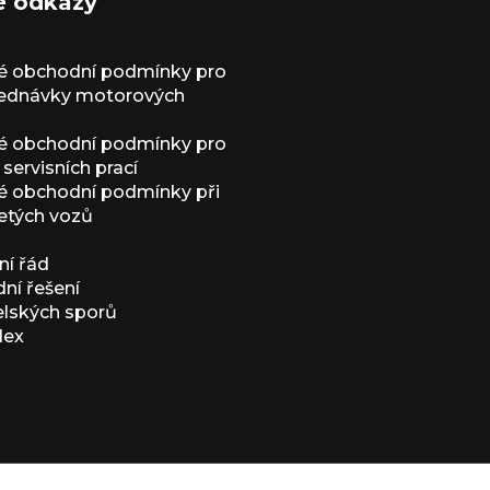
é odkazy
é obchodní podmínky pro
jednávky motorových
é obchodní podmínky pro
servisních prací
 obchodní podmínky při
etých vozů
í řád
í řešení
elských sporů
dex