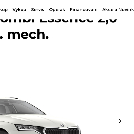
kup
Výkup
Servis
Operák
Financování
Akce a Novink
ombi Essence 2,0
. mech.