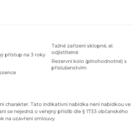
Tažné zařízení sklopné, el.
odjistitelné
ý přístup na 3 roky
Rezervní kolo (plnohodnotné) s
příslušenstvím
ssence
í charakter. Tato indikativní nabídka není nabídkou ve
ni se nejedná o veřejný příslib dle § 1733 občanského
ok na uzavření smlouvy.