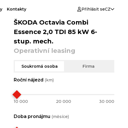
y
Kontakty
Přihlásit se
CZ
ŠKODA Octavia Combi
Essence 2,0 TDI 85 kW 6-
stup. mech.
Operativní leasing
Soukromá osoba
Firma
Roční nájezd
(km)
10 000
20 000
30 000
Doba pronájmu
(měsíce)