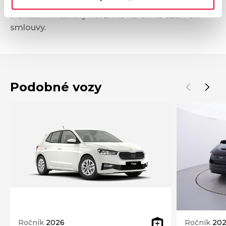
příslib dle § 1733 občanského zákoníku. Z této
indikativní nabídky nevzniká nárok na uzavření
smlouvy.
Podobné vozy
Ročník
2026
Ročník
20