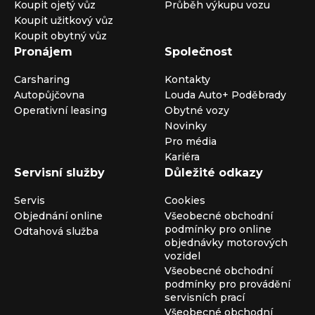
Koupit ojetý vůz
Průběh výkupu vozu
Koupit užitkový vůz
Koupit obytný vůz
Pronájem
Společnost
Carsharing
Kontakty
Autopůjčovna
Louda Auto+ Poděbrady
Operativní leasing
Obytné vozy
Novinky
Pro média
Kariéra
Servisní služby
Důležité odkazy
Servis
Cookies
Objednání online
Všeobecné obchodní
podmínky pro online
Odtahová služba
objednávky motorových
vozidel
Všeobecné obchodní
podmínky pro provádění
servisních prací
Všeobecné obchodní