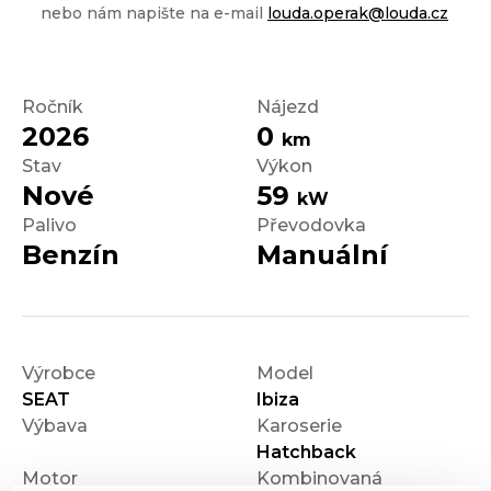
nebo nám napište na e-mail
louda.operak@louda.cz
Ročník
Nájezd
2026
0
km
Stav
Výkon
Nové
59
kW
Palivo
Převodovka
Benzín
Manuální
Výrobce
Model
SEAT
Ibiza
Výbava
Karoserie
Hatchback
Motor
Kombinovaná