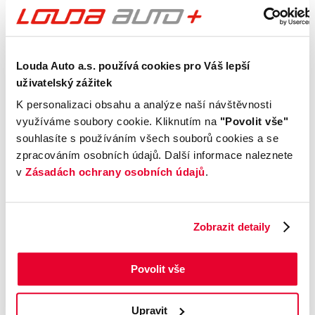
1.0 MPI
spotřeba
Počet dveří
Barva
5
Na objednání
Velikost disků kol
Odpočet DPH
Louda Auto a.s. používá cookies pro Váš lepší
S odpočtem DPH
uživatelský zážitek
Termín dodání
Objednávací kód
K personalizaci obsahu a analýze naší návštěvnosti
Na objednání
VOL00008
využíváme soubory cookie. Kliknutím na
"Povolit vše"
souhlasíte s používáním všech souborů cookies a se
zpracováním osobních údajů. Další informace naleznete
Výbava
v
Zásadách ochrany osobních údajů
.
Příplatková výbava
Zobrazit detaily
Údaje obsažené v této kartě vozu mají
informativní charakter. Tato indikativní nabídka
Povolit vše
není nabídkou ve smyslu § 1731 nebo § 1732
občanského zákoníku, ani se nejedná o veřejný
Upravit