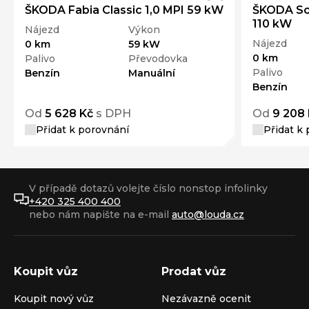
ŠKODA Fabia Classic 1,0 MPI 59 kW
ŠKODA Sca
110 kW
Nájezd
Výkon
Nájezd
0 km
59 kW
0 km
Palivo
Převodovka
Palivo
Benzín
Manuální
Benzín
Od
5 628 Kč
s DPH
Od
9 208
Přidat k porovnání
Přidat k
V případě dotazů volejte číslo nonstop infolinky
+420 325 400 400
nebo nám napište na e-mail
auto@louda.cz
Koupit vůz
Prodat vůz
Koupit nový vůz
Nezávazně ocenit