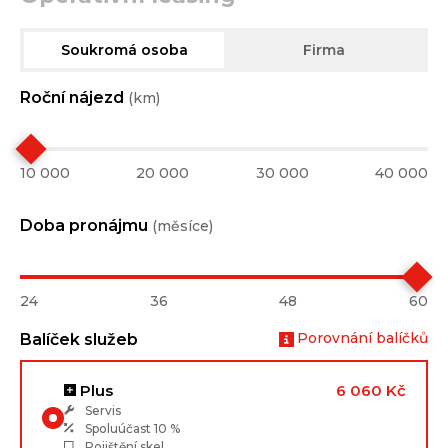
Soukromá osoba
Firma
Roční nájezd
(km)
10 000
20 000
30 000
40 000
Doba pronájmu
(měsíce)
24
36
48
60
Porovnání balíčků
Balíček služeb
Plus
6 060 Kč
Servis
Spoluúčast
10 %
Pojištění skel