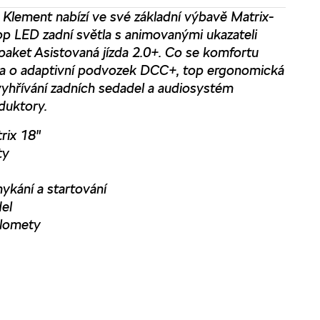
Klement nabízí ve své základní výbavě Matrix-
op LED zadní světla s animovanými ukazateli
 paket Asistovaná jízda 2.0+. Co se komfortu
ena o adaptivní podvozek DCC+, top ergonomická
vyhřívání zadních sedadel a audiosystém
duktory.
trix 18"
ty
ykání a startování
del
tlomety