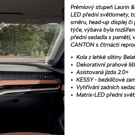
Prémiový stupeň Laurin & 
LED přední světlomety, t
směru, head-up displej či
týče, výbava byla rozšíř
přední sedadla s pamětí, 
CANTON s čtrnácti repro
Kola z lehké slitiny Bela
Dekorativní prahové liš
Asistovaná jízda 2.0+
KESSY - bezklíčové zam
Vyhřívání zadních seda
Matrix-LED přední svě