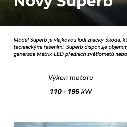
Nový Superb
Model Superb je vlajkovou lodí značky Škoda, k
technickými řešeními. Superb disponuje objemn
generace Matrix-LED předních světlometů nebo a
Výkon motoru
110 - 195
kW