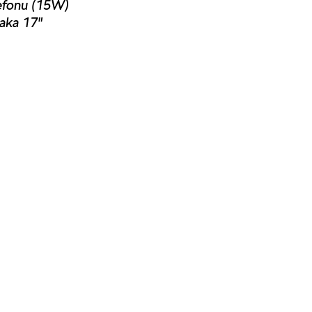
lefonu (15W)
taka 17"