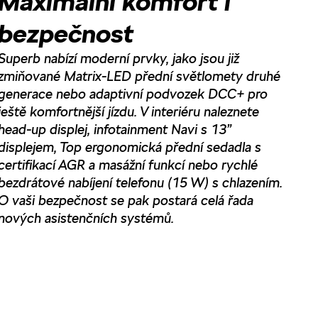
Maximální komfort i
bezpečnost
Superb nabízí moderní prvky, jako jsou již
zmiňované Matrix-LED přední světlomety druhé
generace nebo adaptivní podvozek DCC+ pro
ještě komfortnější jízdu. V interiéru naleznete
head-up displej, infotainment Navi s 13”
displejem, Top ergonomická přední sedadla s
certifikací AGR a masážní funkcí nebo rychlé
bezdrátové nabíjení telefonu (15 W) s chlazením.
O vaši bezpečnost se pak postará celá řada
nových asistenčních systémů.