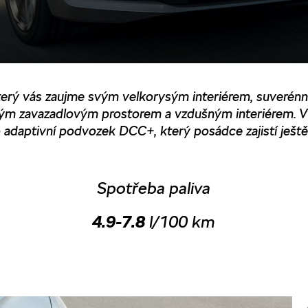
terý vás zaujme svým velkorysým interiérem, suverénn
ým zavazadlovým prostorem a vzdušným interiérem. Vyu
daptivní podvozek DCC+, který posádce zajistí ještě 
Spotřeba paliva
4.9-7.8
l/100 km