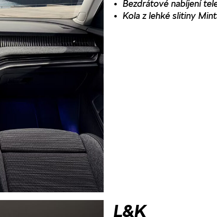
Bezdrátové nabíjení te
Kola z lehké slitiny Min
L&K