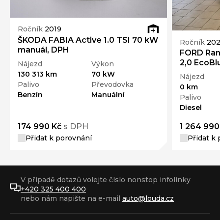
Ročník
2019
ŠKODA FABIA Active 1.0 TSI 70 kW
Ročník
20
manuál, DPH
FORD Ran
2,0 EcoBl
Nájezd
Výkon
130 313 km
70 kW
Nájezd
Palivo
Převodovka
0 km
Benzín
Manuální
Palivo
Diesel
174 990 Kč
s DPH
1 264 990
Přidat k porovnání
Přidat k
V případě dotazů volejte číslo nonstop infolinky
+420 325 400 400
nebo nám napište na e-mail
auto@louda.cz