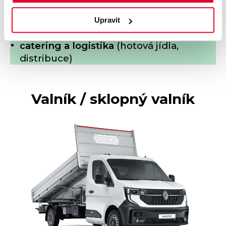
potravinářství
(maso, mléčné výrobky,
zelenina)
Upravit
farmacie
(léčiva, zdravotnický materiál)
catering a logistika
(hotová jídla,
distribuce)
Valník / sklopný valník