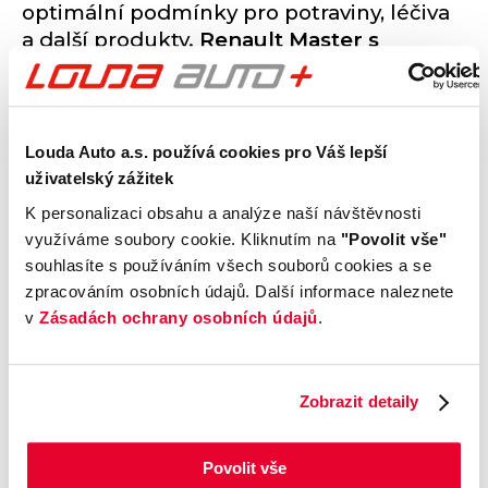
optimální podmínky pro potraviny, léčiva
a další produkty.
Renault Master s
chladírenskou přestavbou
nabízí
efektivní a bezpečné řešení pro
profesionální přepravu.
Louda Auto a.s. používá cookies pro Váš lepší
uživatelský zážitek
K personalizaci obsahu a analýze naší návštěvnosti
nezávazně poptat
více o modelu
využíváme soubory cookie. Kliknutím na
"Povolit vše"
souhlasíte s používáním všech souborů cookies a se
Klíčové výhody:
zpracováním osobních údajů. Další informace naleznete
v
Zásadách ochrany osobních údajů
.
přesné řízení teploty
dle požadavků
certifikovaná izolace
pro bezpečný
transport
úsporný provoz
s nízkými náklady
Zobrazit detaily
přizpůsobení na míru
různým odvětvím
Určení:
Povolit vše