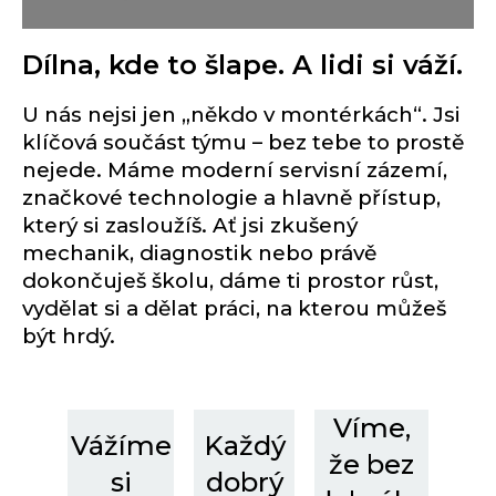
Dílna, kde to šlape. A lidi si váží.
U nás nejsi jen „někdo v montérkách“. Jsi
klíčová součást týmu – bez tebe to prostě
nejede. Máme moderní servisní zázemí,
značkové technologie a hlavně přístup,
který si zasloužíš. Ať jsi zkušený
mechanik, diagnostik nebo právě
dokončuješ školu, dáme ti prostor růst,
vydělat si a dělat práci, na kterou můžeš
být hrdý.
Víme,
Vážíme
Každý
že bez
si
dobrý