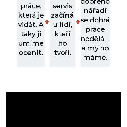
dobrého
práce,
servis
nářadí
která je
začíná
se dobrá
+
+
vidět. A
u lidí
,
práce
taky ji
kteří
nedělá –
umíme
ho
a my ho
ocenit
.
tvoří.
máme.