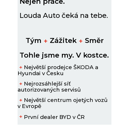
Nejen práce.
Louda Auto čeká na tebe.
Tým
Zážitek
Směr
+
+
Tohle jsme my. V kostce.
Největší prodejce ŠKODA a
+
Hyundai v Česku
Nejrozsáhlejší síť
+
autorizovaných servisů
Největší centrum ojetých vozů
+
v Evropě
+
První dealer BYD v ČR