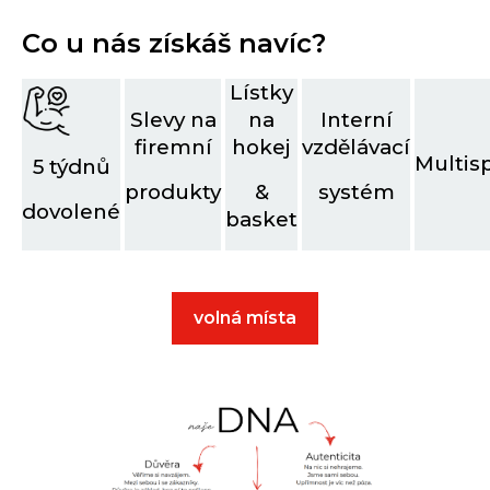
Co u nás získáš navíc?
Lístky
Slevy na
na
Interní
firemní
hokej
vzdělávací
Multis
5 týdnů
produkty
&
systém
dovolené
basket
volná místa