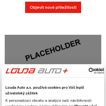
Objevit nové příležitosti
Hledá se obchodník nové éry.
U nás nejsi jen „prodejce“. Jsi
Louda Auto a.s. používá cookies pro Váš lepší
uživatelský zážitek
expert. Průvodce. Partner.
K personalizaci obsahu a analýze naší návštěvnosti
V Louda Auto věříme, že obchod dnes