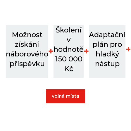
Školení
Možnost
Adaptační
v
získání
plán pro
+
hodnotě
+
+
náborového
hladký
150 000
příspěvku
nástup
Kč
volná místa