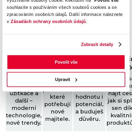
využíváme soubory cookie. Kliknutím na
"Povolit vše"
není o tlaku, ale o důvěře. Proto hledáme
souhlasíte s používáním všech souborů cookies a se
lidi, kteří chtějí zákazníkovi pomoct vybrat
zpracováním osobních údajů. Další informace naleznete
to nejlepší – ať už je to vůz, financování
v
Zásadách ochrany osobních údajů
.
nebo výkup. U nás si vybereš směr, který ti
sedí.
Zobrazit detaily
Nové vozy
Finanč
Louda
Výkup
Povolit vše
služb
Auto+
vozů
ŠKODA,
Hyundai,
Pomáh
Upravit
Auta s
Umíš
BYD,
klient
příběhem,
odhadnout
užitkáče a
najít ces
které
hodnotu i
další –
jak si sp
potřebují
potenciál,
moderní
sen dí
nové
a buduješ
technologie,
kvalitn
majitele.
důvěru.
nové trendy.
produkt