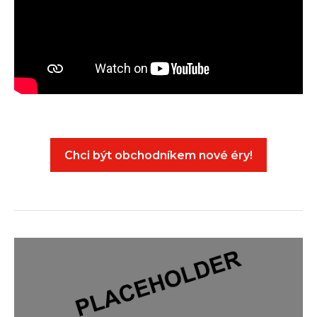
Chci být obchodníkem nové éry!