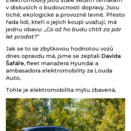
Elektromobily jsou stále větším tématem
v diskusích o budoucnosti dopravy. Jsou
tiché, ekologické a provozně levné. Přesto
řada lidí, kteří o jejich koupi uvažují, má
jednu obavu: „
Co až ho budu chtít za pár
let prodat?
”
Jak se to se zbytkovou hodnotou vozů
dnes opravdu má, jsme se zeptali
Davida
Šafáře
, fleet manažera Hyundai a
ambasadora elektromobility za Louda
Auto.
Tohle je elektromobilita mýtu zbavená.