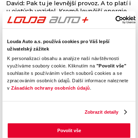
David: Pak tu je levnější provoz. A to platí i
u ojetých vozidel. Kromě levnější energie
proti fosilním palivům je výhodou také
minimální potřeba servisu
. Elektromotor
má méně pohyblivých částí, nevyžaduje
výměnu oleje, filtry, spojku ani výfuk.
Louda Auto a.s. používá cookies pro Váš lepší
uživatelský zážitek
To znamená, že ojetý elektromobil je
K personalizaci obsahu a analýze naší návštěvnosti
finančně výhodný i pro druhého nebo
využíváme soubory cookie. Kliknutím na
"Povolit vše"
třetího majitele
. Ten nemusí vynakládat
souhlasíte s používáním všech souborů cookies a se
vyšší desítky tisíc korun na servis ihned po
zpracováním osobních údajů. Další informace naleznete
koupi, což udržuje jeho atraktivitu na trhu.
v
Zásadách ochrany osobních údajů
.
Zajímají vás další benefity
Zobrazit detaily
elektromobility? Objevte je
všechny v sekci Výhody.
Povolit vše