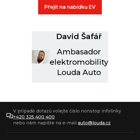
Přejít na nabídku EV
David Šafář
Ambasador
elektromobility
Louda Auto
V případě dotazů volejte číslo nonstop infolinky
+420 325 400 400
nebo nám napište na e-mail
auto@louda.cz