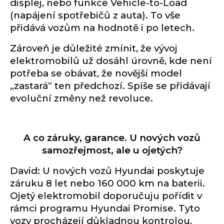
displej, nebo funkce Vehicle-to-Load
(napájení spotřebičů z auta). To vše
přidává vozům na hodnotě i po letech.
Zároveň je důležité zmínit, že vývoj
elektromobilů už dosáhl úrovně, kde není
potřeba se obávat, že novější model
„zastará“ ten předchozí. Spíše se přidávají
evoluční změny než revoluce.
A co záruky, garance. U nových vozů
samozřejmost, ale u ojetých?
David: U nových vozů Hyundai poskytuje
záruku 8 let nebo 160 000 km na baterii.
Ojetý elektromobil doporučuju pořídit v
rámci programu Hyundai Promise. Tyto
vozy procházejí důkladnou kontrolou,