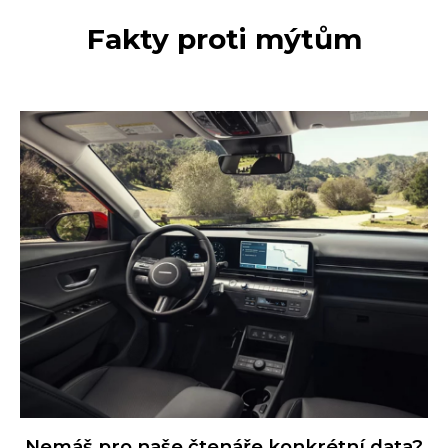
Fakty proti mýtům
Nemáš pro naše čtenáře konkrétní data?