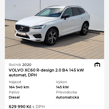
Ročník
2020
VOLVO XC60 R-design 2.0 B4 145 kW
automat, DPH
Nájezd
Výkon
164 540 km
145 kW
Palivo
Převodovka
Diesel
Automatická
629 990 Kč
s DPH