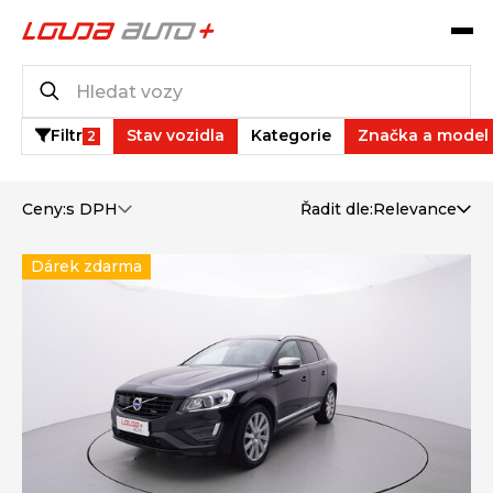
Katalog vozů
35
vozů k dispozici
Filtr
Stav vozidla
Kategorie
Značka a model
2
Ceny:
s DPH
Řadit dle:
Relevance
Dárek zdarma