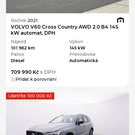
Ročník
2021
VOLVO V60 Cross Country AWD 2.0 B4 145
kW automat, DPH
Nájezd
Výkon
101 962 km
145 kW
Palivo
Převodovka
Diesel
Automatická
709 990 Kč
s DPH
Přidat k porovnání
Ušetříte 100 000 Kč