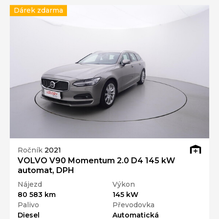
Dárek zdarma
Ročník
2021
VOLVO V90 Momentum 2.0 D4 145 kW
automat, DPH
Nájezd
Výkon
80 583 km
145 kW
Palivo
Převodovka
Diesel
Automatická