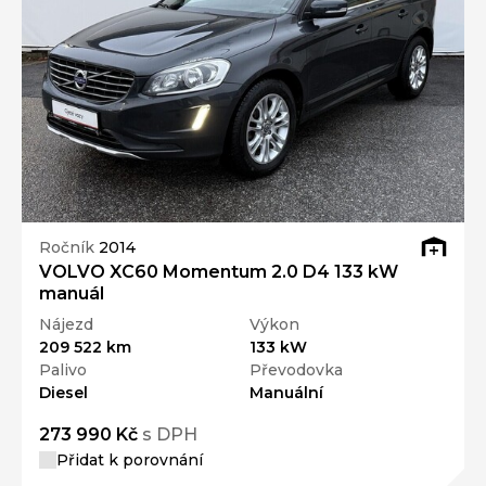
Ročník
2014
VOLVO XC60 Momentum 2.0 D4 133 kW
manuál
Nájezd
Výkon
209 522 km
133 kW
Palivo
Převodovka
Diesel
Manuální
273 990 Kč
s DPH
Přidat k porovnání