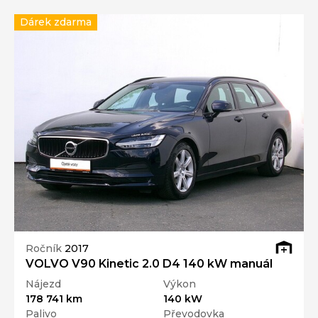
Dárek zdarma
Ročník
2017
VOLVO V90 Kinetic 2.0 D4 140 kW manuál
Nájezd
Výkon
178 741 km
140 kW
Palivo
Převodovka