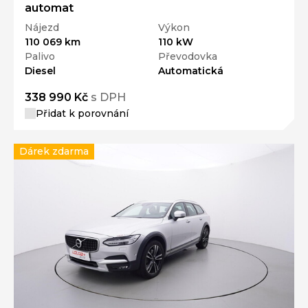
automat
Nájezd
Výkon
110 069 km
110 kW
Palivo
Převodovka
Diesel
Automatická
338 990 Kč
s DPH
Přidat k porovnání
Dárek zdarma