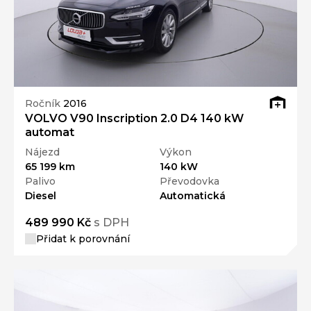
Ročník
2016
VOLVO V90 Inscription 2.0 D4 140 kW
automat
Nájezd
Výkon
65 199 km
140 kW
Palivo
Převodovka
Diesel
Automatická
489 990 Kč
s DPH
Přidat k porovnání