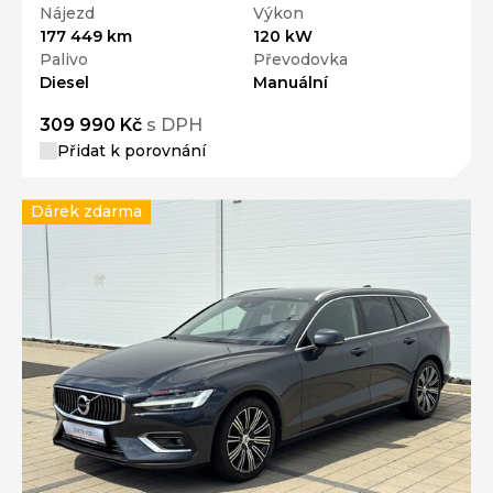
Nájezd
Výkon
177 449 km
120 kW
Palivo
Převodovka
Diesel
Manuální
309 990 Kč
s DPH
Přidat k porovnání
Dárek zdarma