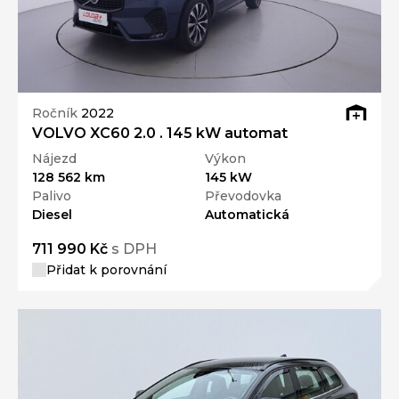
Ročník
2022
VOLVO XC60 2.0 . 145 kW automat
Nájezd
Výkon
128 562 km
145 kW
Palivo
Převodovka
Diesel
Automatická
711 990 Kč
s DPH
Přidat k porovnání