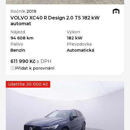
Ročník
2019
VOLVO XC40 R Design 2.0 T5 182 kW
automat
Nájezd
Výkon
94 608 km
182 kW
Palivo
Převodovka
Benzín
Automatická
611 990 Kč
s DPH
Přidat k porovnání
Ušetříte 20 000 Kč