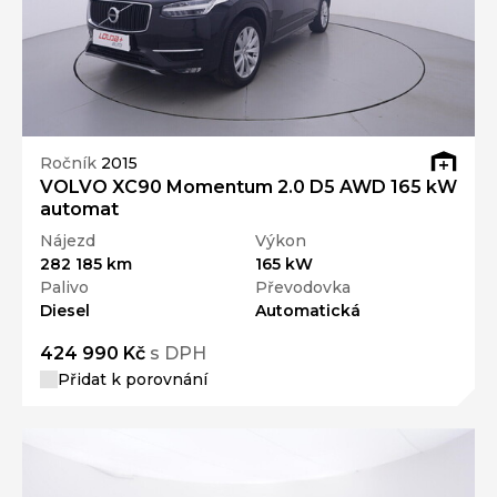
Ročník
2015
VOLVO XC90 Momentum 2.0 D5 AWD 165 kW
automat
Nájezd
Výkon
282 185 km
165 kW
Palivo
Převodovka
Diesel
Automatická
424 990 Kč
s DPH
Přidat k porovnání