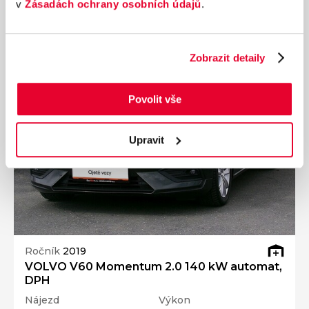
v
Zásadách ochrany osobních údajů
.
Dárek zdarma
Zobrazit detaily
Povolit vše
Upravit
Ročník
2019
VOLVO V60 Momentum 2.0 140 kW automat,
DPH
Nájezd
Výkon