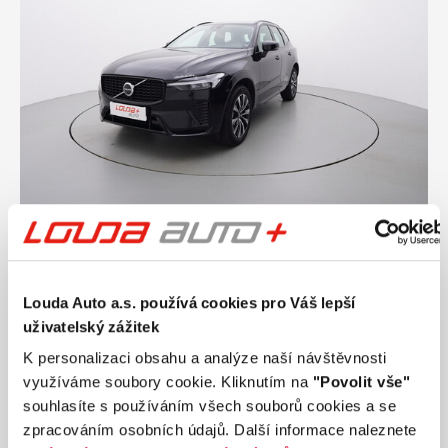
Ročník
2024
VOLVO XC60 Plus Dark 2.0 B4 145 kW
automat, DPH
Louda Auto a.s. používá cookies pro Váš lepší
Nájezd
Výkon
uživatelský zážitek
1 721 km
145 kW
Palivo
Převodovka
K personalizaci obsahu a analýze naší návštěvnosti
Diesel
Automatická
využíváme soubory cookie. Kliknutím na
"Povolit vše"
souhlasíte s používáním všech souborů cookies a se
1 099 990 Kč
s DPH
zpracováním osobních údajů. Další informace naleznete
Přidat k porovnání