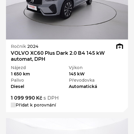
Ročník
2024
VOLVO XC60 Plus Dark 2.0 B4 145 kW
automat, DPH
Nájezd
Výkon
1 650 km
145 kW
Palivo
Převodovka
Diesel
Automatická
1 099 990 Kč
s DPH
Přidat k porovnání