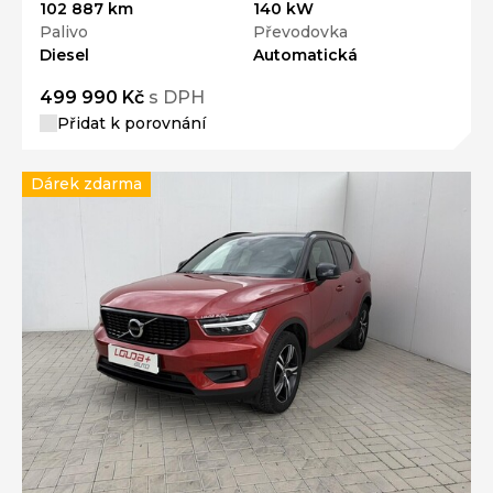
102 887 km
140 kW
Palivo
Převodovka
Diesel
Automatická
499 990 Kč
s DPH
Přidat k porovnání
Dárek zdarma