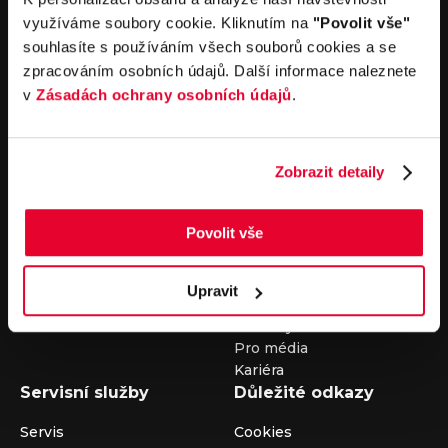
nebo nám napište na e-mail
auto@louda.cz
využíváme soubory cookie. Kliknutím na
"Povolit vše"
souhlasíte s používáním všech souborů cookies a se
zpracováním osobních údajů. Další informace naleznete
Koupit vůz
Prodat vůz
v
Zásadách ochrany osobních údajů
.
Koupit nový vůz
Nezávazně ocenit
Koupit ojetý vůz
Průběh výkupu vozu
Zobrazit detaily
Koupit užitkový vůz
Koupit obytný vůz
Pronájem
Společnost
Povolit vše
Carsharing
Kontakty
Autopůjčovna
Louda Auto+ Poděbrady
Upravit
Operativní leasing
Obytné vozy
Novinky
Pro média
Kariéra
Servisní služby
Důležité odkazy
Servis
Cookies