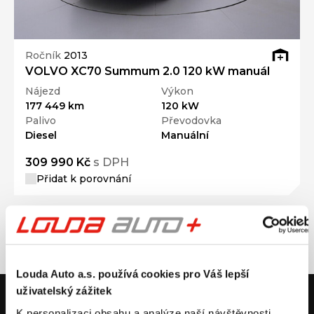
Ročník
2013
VOLVO XC70 Summum 2.0 120 kW manuál
Nájezd
Výkon
177 449 km
120 kW
Palivo
Převodovka
Diesel
Manuální
309 990 Kč
s DPH
Přidat k porovnání
Louda Auto a.s. používá cookies pro Váš lepší
uživatelský zážitek
V případě dotazů volejte číslo nonstop infolinky
+420 325 400 400
K personalizaci obsahu a analýze naší návštěvnosti