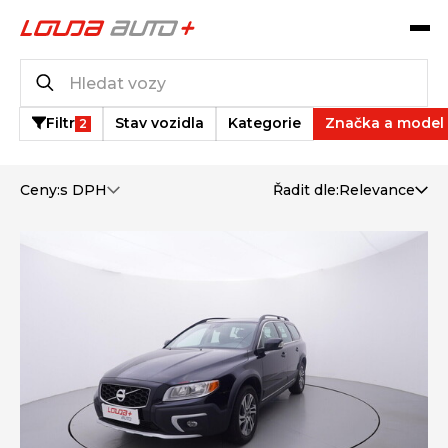
Katalog vozů
1
vozů k dispozici
Filtr
Stav vozidla
Kategorie
Značka a model
2
Ceny:
s DPH
Řadit dle:
Relevance