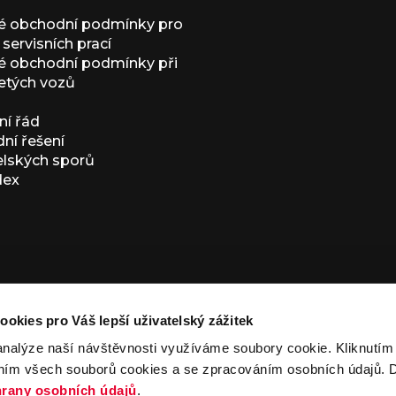
é obchodní podmínky pro
servisních prací
 obchodní podmínky při
etých vozů
í řád
í řešení
elských sporů
dex
ookies pro Váš lepší uživatelský zážitek
analýze naší návštěvnosti využíváme soubory cookie. Kliknutí
ním všech souborů cookies a se zpracováním osobních údajů. D
ivacy Policy
and
Terms of Service
apply.
rany osobních údajů
.