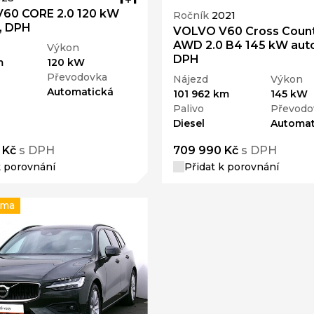
60 CORE 2.0 120 kW
Ročník
2021
, DPH
VOLVO V60 Cross Coun
AWD 2.0 B4 145 kW aut
Výkon
DPH
m
120 kW
Převodovka
Nájezd
Výkon
Automatická
101 962 km
145 kW
Palivo
Převodo
Diesel
Automat
 Kč
s DPH
709 990 Kč
s DPH
k porovnání
Přidat k porovnání
rma