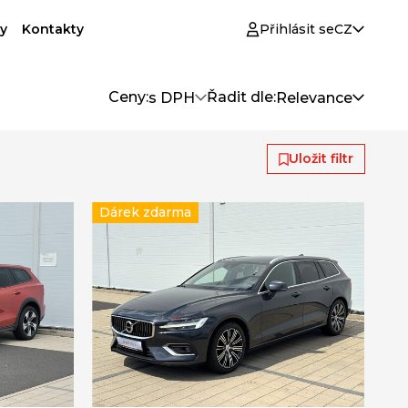
y
Kontakty
Přihlásit se
CZ
Ceny:
Řadit dle:
s DPH
Relevance
Uložit filtr
Dárek zdarma