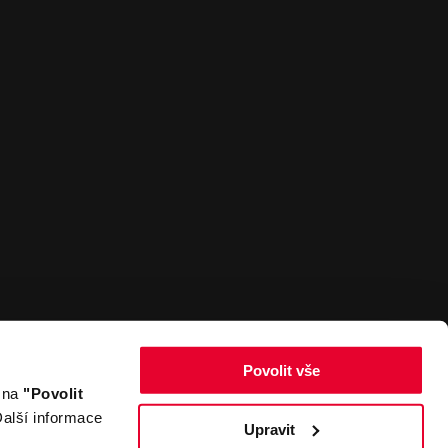
Povolit vše
m na
"Povolit
Zpět nahoru
alší informace
Upravit