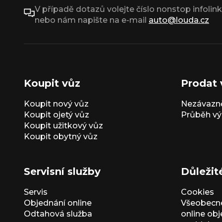
V případě dotazů volejte číslo nonstop infolin
nebo nám napište na e-mail
auto@louda.cz
Koupit vůz
Prodat 
Koupit nový vůz
Nezávazně
Koupit ojetý vůz
Průběh vý
Koupit užitkový vůz
Koupit obytný vůz
Servisní služby
Důležit
Servis
Cookies
Objednání online
Všeobecn
Odtahová služba
online ob