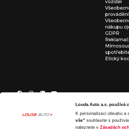
vozidel
Všeobecn
provádění 
Všeobecné
nákupu oj
GDPR
Reklamačn
Mimosoudn
spotřebit
Etický ko
Louda Auto a.s. používá c
K personalizaci obsahu a 
© 2026 Louda Auto a.s.
Všechna práva vyhrazena
vše"
souhlasíte s používá
This site is protected by reCAPTCHA and the Google
Pr
naleznete v
Zásadách och