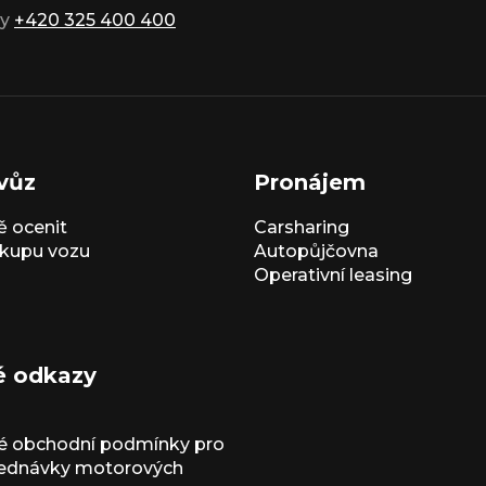
ky
+420 325 400 400
vůz
Pronájem
 ocenit
Carsharing
kupu vozu
Autopůjčovna
Operativní leasing
é odkazy
é obchodní podmínky pro
jednávky motorových