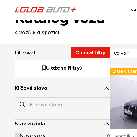
Ná
Katalog vozů
4
vozů k dispozici
Filtrovat
Obnovit filtry
Volvo
Uložené filtry
Dárek zda
Klíčové slovo
Stav vozidla
Nové vozy
0
Ročník
2