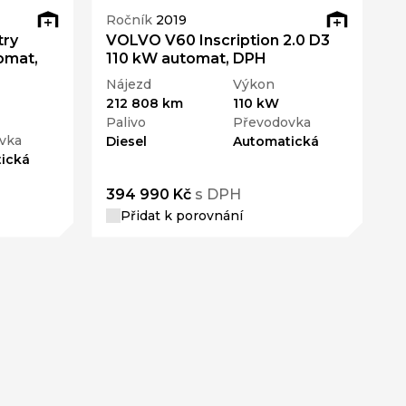
Ročník
2019
try
VOLVO V60 Inscription 2.0 D3
omat,
110 kW automat, DPH
Nájezd
Výkon
212 808 km
110 kW
Palivo
Převodovka
vka
Diesel
Automatická
ická
394 990 Kč
s DPH
Přidat k porovnání