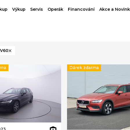
kup
Výkup
Servis
Operák
Financování
Akce a Novink
V60
rma
Dárek zdarma
023