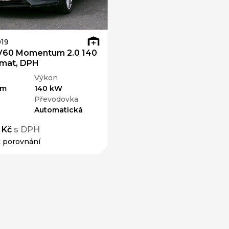
19
60 Momentum 2.0 140
mat, DPH
Výkon
km
140 kW
Převodovka
Automatická
 Kč
s DPH
k porovnání