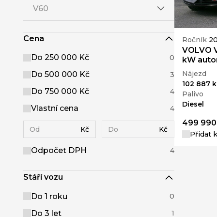
V60
Cena
Ročník
20
VOLVO V
Do 250 000 Kč
0
kW auto
Nájezd
Do 500 000 Kč
3
102 887 
Do 750 000 Kč
4
Palivo
Diesel
Vlastní cena
4
499 990
Kč
Kč
Přidat 
Odpočet DPH
4
Stáří vozu
Do 1 roku
0
Do 3 let
1