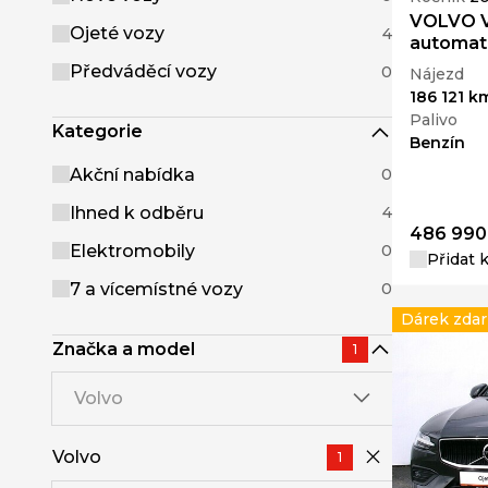
VOLVO V
Ojeté vozy
4
automat
Předváděcí vozy
0
Nájezd
186 121 k
Palivo
Kategorie
Benzín
Akční nabídka
0
Ihned k odběru
4
486 990
Elektromobily
0
Přidat 
7 a vícemístné vozy
0
Dárek zda
Značka a model
1
Volvo
Volvo
1