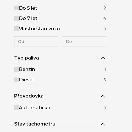
Do 5 let
2
Do 7 let
4
Vlastní stáří vozu
4
Typ paliva
Benzín
1
Diesel
3
Převodovka
Automatická
4
Stav tachometru