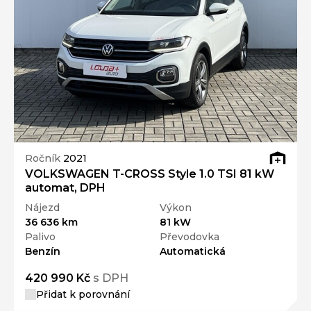
Ročník
2021
VOLKSWAGEN T-CROSS Style 1.0 TSI 81 kW
automat, DPH
Nájezd
Výkon
36 636 km
81 kW
Palivo
Převodovka
Benzín
Automatická
420 990 Kč
s DPH
Přidat k porovnání