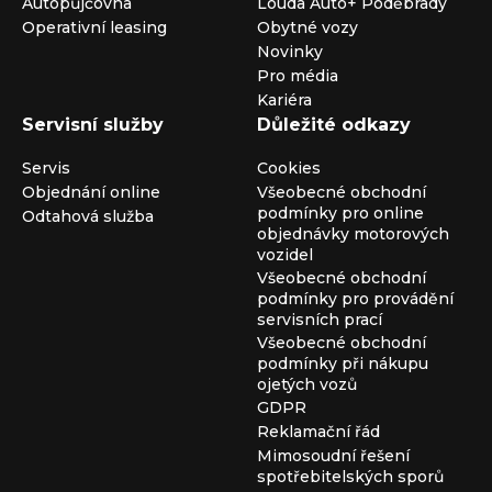
Autopůjčovna
Louda Auto+ Poděbrady
Operativní leasing
Obytné vozy
Novinky
Pro média
Kariéra
Servisní služby
Důležité odkazy
Servis
Cookies
Objednání online
Všeobecné obchodní
podmínky pro online
Odtahová služba
objednávky motorových
vozidel
Všeobecné obchodní
podmínky pro provádění
servisních prací
Všeobecné obchodní
podmínky při nákupu
ojetých vozů
GDPR
Reklamační řád
Mimosoudní řešení
spotřebitelských sporů