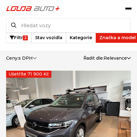
Katalog vozů
14
vozů k dispozici
Filtr
Stav vozidla
Kategorie
Značka a model
2
Ceny:
s DPH
Řadit dle:
Relevance
Ušetříte 71 900 Kč