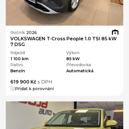
Ročník
2026
VOLKSWAGEN T-Cross People 1.0 TSI 85 kW
7 DSG
Nájezd
Výkon
1 100 km
85 kW
Palivo
Převodovka
Benzín
Automatická
619 900 Kč
s DPH
Přidat k porovnání