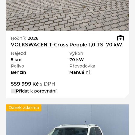
Ročník
2026
VOLKSWAGEN T-Cross People 1,0 TSI 70 kW
Nájezd
Výkon
5 km
70 kW
Palivo
Převodovka
Benzín
Manuální
559 999 Kč
s DPH
Přidat k porovnání
Dárek zdarma