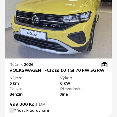
Ročník
2026
VOLKSWAGEN T-Cross 1.0 TSI 70 kW 5G kW
Nájezd
Výkon
6 km
0 kW
Palivo
Převodovka
Benzín
Jiná
499 000 Kč
s DPH
Přidat k porovnání