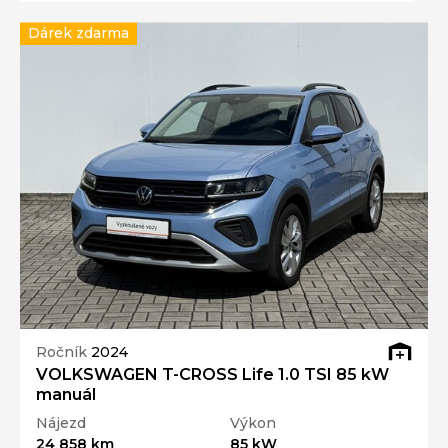
Dárek zdarma
Ročník
2024
VOLKSWAGEN T-CROSS Life 1.0 TSI 85 kW
manuál
Nájezd
Výkon
24 858 km
85 kW