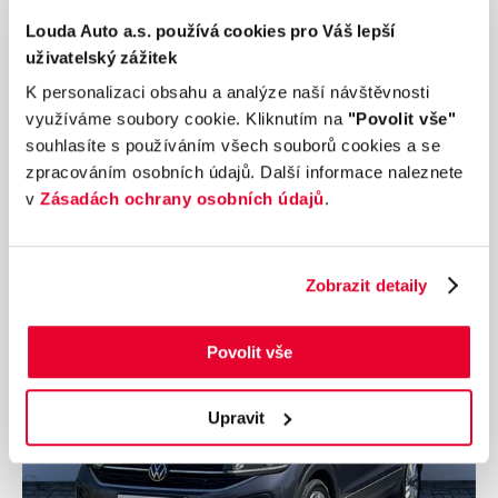
Ročník
2026
Louda Auto a.s. používá cookies pro Váš lepší
VOLKSWAGEN T-Cross Life 1.0 TSI 85 kW 6G
uživatelský zážitek
kW
K personalizaci obsahu a analýze naší návštěvnosti
Nájezd
Výkon
využíváme soubory cookie. Kliknutím na
"Povolit vše"
5 km
0 kW
souhlasíte s používáním všech souborů cookies a se
Palivo
Převodovka
zpracováním osobních údajů. Další informace naleznete
Benzín
Manuální
v
Zásadách ochrany osobních údajů
.
589 900 Kč
s DPH
Přidat k porovnání
Zobrazit detaily
Dárek zdarma
Povolit vše
Upravit