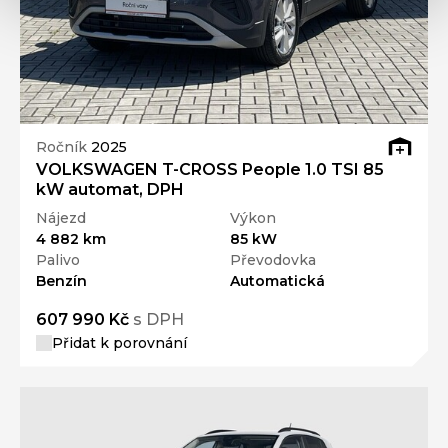
Ročník
2025
VOLKSWAGEN T-CROSS People 1.0 TSI 85
kW automat, DPH
Nájezd
Výkon
4 882 km
85 kW
Palivo
Převodovka
Benzín
Automatická
607 990 Kč
s DPH
Přidat k porovnání