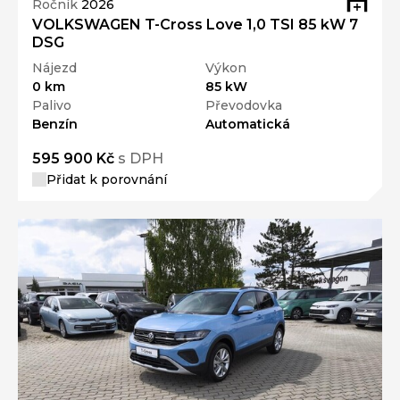
Ročník
2026
VOLKSWAGEN T-Cross Love 1,0 TSI 85 kW 7
DSG
Nájezd
Výkon
0 km
85 kW
Palivo
Převodovka
Benzín
Automatická
595 900 Kč
s DPH
Přidat k porovnání