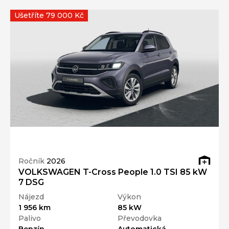
Ušetříte 79 000 Kč
Ročník
2026
VOLKSWAGEN T-Cross People 1.0 TSI 85 kW
7 DSG
Nájezd
Výkon
1 956 km
85 kW
Palivo
Převodovka