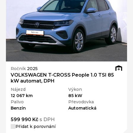
Ročník
2025
VOLKSWAGEN T-CROSS People 1.0 TSI 85
kW automat, DPH
Nájezd
Výkon
12 067 km
85 kW
Palivo
Převodovka
Benzín
Automatická
599 990 Kč
s DPH
Přidat k porovnání