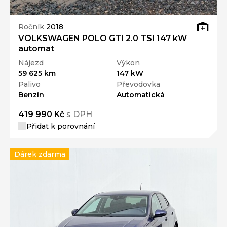
Ročník
2018
VOLKSWAGEN POLO GTI 2.0 TSI 147 kW
automat
Nájezd
Výkon
59 625 km
147 kW
Palivo
Převodovka
Benzín
Automatická
419 990 Kč
s DPH
Přidat k porovnání
Dárek zdarma