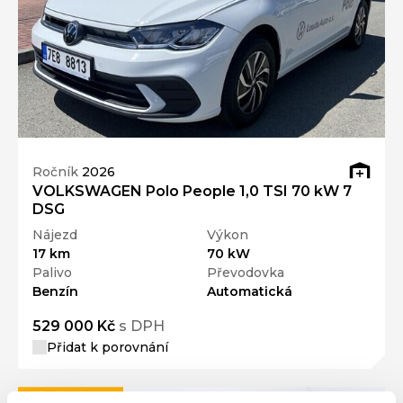
Ročník
2026
VOLKSWAGEN Polo People 1,0 TSI 70 kW 7
DSG
Nájezd
Výkon
17 km
70 kW
Palivo
Převodovka
Benzín
Automatická
529 000 Kč
s DPH
Přidat k porovnání
Dárek zdarma