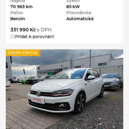
Nájezd
Výkon
70 963 km
85 kW
Palivo
Převodovka
Benzín
Automatická
331 990 Kč
s DPH
Přidat k porovnání
Dárek zdarma