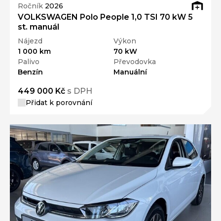
Ročník
2026
VOLKSWAGEN Polo People 1,0 TSI 70 kW 5
st. manuál
Nájezd
Výkon
1 000 km
70 kW
Palivo
Převodovka
Benzín
Manuální
449 000 Kč
s DPH
Přidat k porovnání