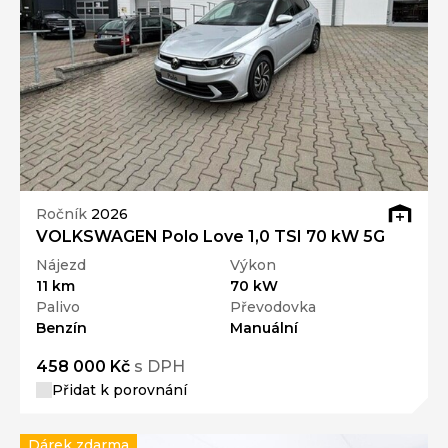
Ročník
2026
VOLKSWAGEN Polo Love 1,0 TSI 70 kW 5G
Nájezd
Výkon
11 km
70 kW
Palivo
Převodovka
Benzín
Manuální
458 000 Kč
s DPH
Přidat k porovnání
Dárek zdarma