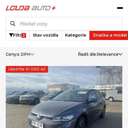
Katalog vozů
13
vozů k dispozici
Filtr
Stav vozidla
Kategorie
Značka a model
2
Ceny:
s DPH
Řadit dle:
Relevance
Ušetříte 51 000 Kč