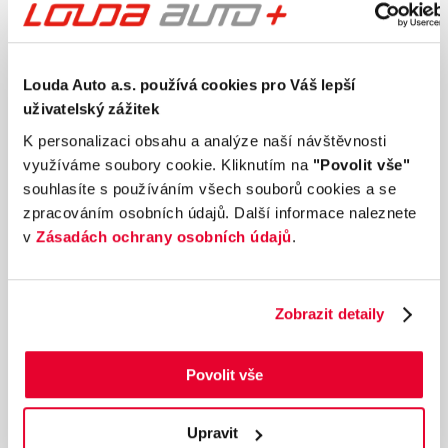
Louda Auto a.s. používá cookies pro Váš lepší
uživatelský zážitek
K personalizaci obsahu a analýze naší návštěvnosti
využíváme soubory cookie. Kliknutím na
"Povolit vše"
souhlasíte s používáním všech souborů cookies a se
zpracováním osobních údajů. Další informace naleznete
v
Zásadách ochrany osobních údajů
.
Ročník
2010
VOLKSWAGEN POLO 1.6 TDI 77 kW manuál
Zobrazit detaily
Nájezd
Výkon
166 579 km
77 kW
Palivo
Převodovka
Povolit vše
Diesel
Manuální
159 990 Kč
s DPH
Upravit