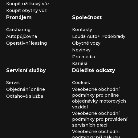
Koupit užitkový vůz
Koupit obytný vůz
Pronájem
Společnost
Carsharing
Kontakty
Autopůjčovna
Louda Auto+ Poděbrady
Operativní leasing
Obytné vozy
Novinky
Pro média
Kariéra
Servisní služby
Důležité odkazy
Servis
Cookies
Objednání online
Všeobecné obchodní
podmínky pro online
Odtahová služba
objednávky motorových
vozidel
Všeobecné obchodní
podmínky pro provádění
servisních prací
Všeobecné obchodní
podmínky při nákupu