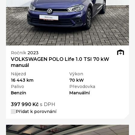
Ročník
2023
VOLKSWAGEN POLO Life 1.0 TSI 70 kW
manuál
Nájezd
Výkon
16 443 km
70 kW
Palivo
Převodovka
Benzín
Manuální
397 990 Kč
s DPH
Přidat k porovnání