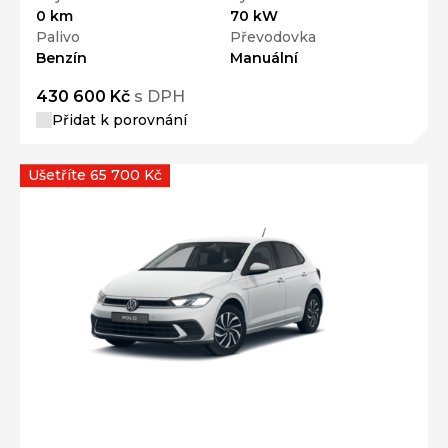
0 km
70 kW
Palivo
Převodovka
Benzín
Manuální
430 600 Kč
s DPH
Přidat k porovnání
Ušetříte 65 700 Kč