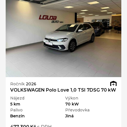
Ročník
2026
VOLKSWAGEN Polo Love 1,0 TSI 7DSG 70 kW
Nájezd
Výkon
5 km
70 kW
Palivo
Převodovka
Benzín
Jiná
477 300 Kč
s DPH