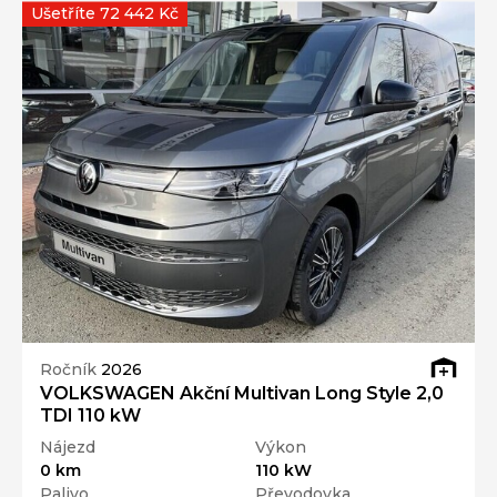
Ušetříte 72 442 Kč
Ročník
2026
VOLKSWAGEN Akční Multivan Long Style 2,0
TDI 110 kW
Nájezd
Výkon
0 km
110 kW
Palivo
Převodovka