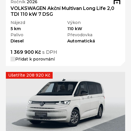
Ročník
2026
VOLKSWAGEN Akční Multivan Long Life 2,0
TDI 110 kW 7 DSG
Nájezd
Výkon
5 km
110 kW
Palivo
Převodovka
Diesel
Automatická
1 369 900 Kč
s DPH
Přidat k porovnání
Ušetříte 208 920 Kč