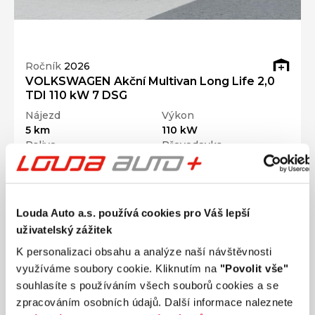
Ročník
2026
VOLKSWAGEN Akční Multivan Long Life 2,0
TDI 110 kW 7 DSG
Nájezd
Výkon
5 km
110 kW
Palivo
Převodovka
Diesel
Automatická
1 379 900 Kč
s DPH
Přidat k porovnání
Louda Auto a.s. používá cookies pro Váš lepší
uživatelský zážitek
K personalizaci obsahu a analýze naší návštěvnosti
využíváme soubory cookie. Kliknutím na
"Povolit vše"
souhlasíte s používáním všech souborů cookies a se
zpracováním osobních údajů. Další informace naleznete