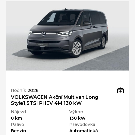
Ročník
2026
VOLKSWAGEN Akční Multivan Long
Style1,5TSI PHEV 4M 130 kW
Nájezd
Výkon
0 km
130 kW
Palivo
Převodovka
Benzín
Automatická