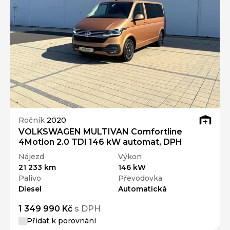
Ročník
2020
VOLKSWAGEN MULTIVAN Comfortline
4Motion 2.0 TDI 146 kW automat, DPH
Nájezd
Výkon
21 233 km
146 kW
Palivo
Převodovka
Diesel
Automatická
1 349 990 Kč
s DPH
Přidat k porovnání