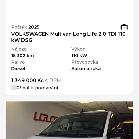
Ročník
2025
VOLKSWAGEN Multivan Long Life 2,0 TDI 110
kW DSG
Nájezd
Výkon
15 302 km
110 kW
Palivo
Převodovka
Diesel
Automatická
1 349 000 Kč
s DPH
Přidat k porovnání