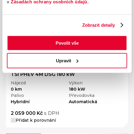
v
Zásadách ochrany osobních údajů
.
Zobrazit detaily
Povolit vše
Upravit
Ročník
2026
VOLKSWAGEN Akční Multivan Long Life 1,5
TSI PHEV 4M DSG 180 kW
Nájezd
Výkon
0 km
180 kW
Palivo
Převodovka
Hybridní
Automatická
2 059 000 Kč
s DPH
Přidat k porovnání