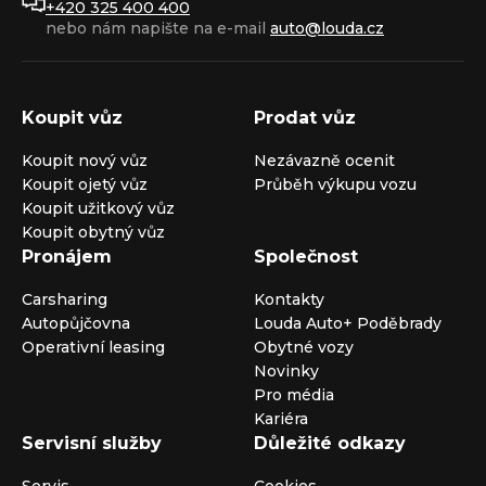
+420 325 400 400
nebo nám napište na e-mail
auto@louda.cz
Koupit vůz
Prodat vůz
Koupit nový vůz
Nezávazně ocenit
Koupit ojetý vůz
Průběh výkupu vozu
Koupit užitkový vůz
Koupit obytný vůz
Pronájem
Společnost
Carsharing
Kontakty
Autopůjčovna
Louda Auto+ Poděbrady
Operativní leasing
Obytné vozy
Novinky
Pro média
Kariéra
Servisní služby
Důležité odkazy
Servis
Cookies