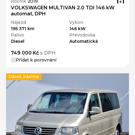
Ročník
2019
VOLKSWAGEN MULTIVAN 2.0 TDI 146 kW
automat, DPH
Nájezd
Výkon
195 371 km
146 kW
Palivo
Převodovka
Diesel
Automatická
749 000 Kč
s DPH
Přidat k porovnání
Dárek zdarma