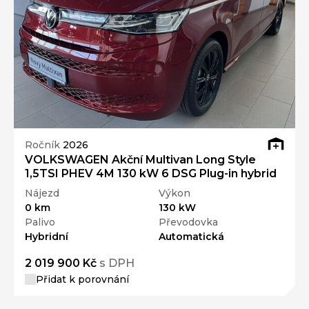
Ročník
2026
VOLKSWAGEN Akční Multivan Long Style
1,5TSI PHEV 4M 130 kW 6 DSG Plug-in hybrid
Nájezd
Výkon
0 km
130 kW
Palivo
Převodovka
Hybridní
Automatická
2 019 900 Kč
s DPH
Přidat k porovnání