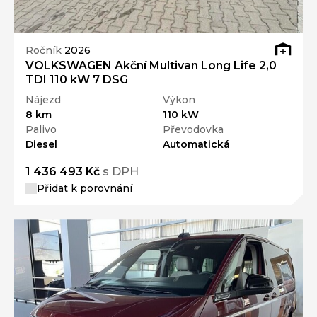
Ročník
2026
VOLKSWAGEN Akční Multivan Long Life 2,0
TDI 110 kW 7 DSG
Nájezd
Výkon
8 km
110 kW
Palivo
Převodovka
Diesel
Automatická
1 436 493 Kč
s DPH
Přidat k porovnání