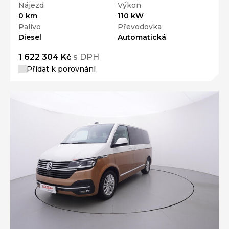
Nájezd
Výkon
0 km
110 kW
Palivo
Převodovka
Diesel
Automatická
1 622 304 Kč
s DPH
Přidat k porovnání