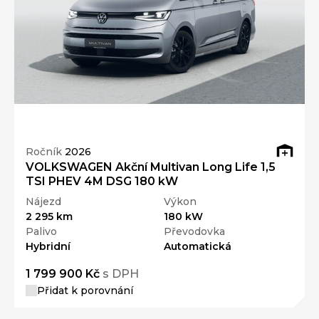
Ročník
2026
VOLKSWAGEN Akční Multivan Long Life 1,5
TSI PHEV 4M DSG 180 kW
Nájezd
Výkon
2 295 km
180 kW
Palivo
Převodovka
Hybridní
Automatická
1 799 900 Kč
s DPH
Přidat k porovnání