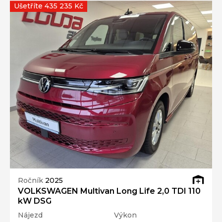
Ušetříte 435 235 Kč
Ročník
2025
VOLKSWAGEN Multivan Long Life 2,0 TDI 110
kW DSG
Nájezd
Výkon