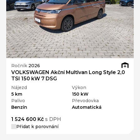
Ročník
2026
VOLKSWAGEN Akční Multivan Long Style 2,0
TSI 150 kW 7 DSG
Nájezd
Výkon
5 km
150 kW
Palivo
Převodovka
Benzín
Automatická
1 524 600 Kč
s DPH
Přidat k porovnání