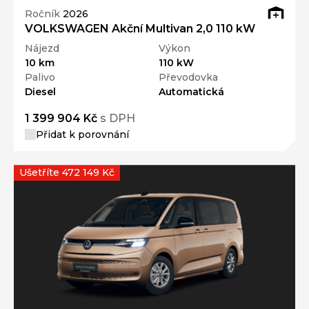
Ročník
2026
VOLKSWAGEN Akční Multivan 2,0 110 kW
Nájezd
Výkon
10 km
110 kW
Palivo
Převodovka
Diesel
Automatická
1 399 904 Kč
s DPH
Přidat k porovnání
Ušetříte 472 149 Kč