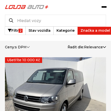
Katalog vozů
30
vozů k dispozici
Filtr
Stav vozidla
Kategorie
Značka a model
2
Ceny:
s DPH
Řadit dle:
Relevance
Ušetříte 10 000 Kč