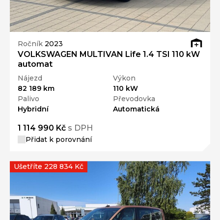
Ročník
2023
VOLKSWAGEN MULTIVAN Life 1.4 TSI 110 kW
automat
Nájezd
Výkon
82 189 km
110 kW
Palivo
Převodovka
Hybridní
Automatická
1 114 990 Kč
s DPH
Přidat k porovnání
Ušetříte 228 834 Kč