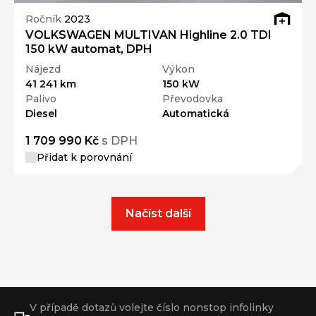
Ročník
2023
VOLKSWAGEN MULTIVAN Highline 2.0 TDI
150 kW automat, DPH
Nájezd
Výkon
41 241 km
150 kW
Palivo
Převodovka
Diesel
Automatická
1 709 990 Kč
s DPH
Přidat k porovnání
Načíst další
V případě dotazů volejte číslo nonstop infolinky