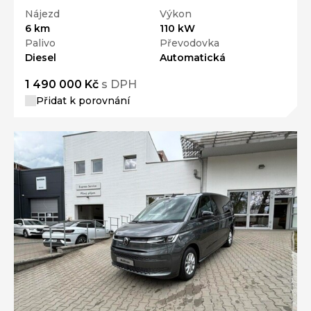
Nájezd
Výkon
6 km
110 kW
Palivo
Převodovka
Diesel
Automatická
1 490 000 Kč
s DPH
Přidat k porovnání