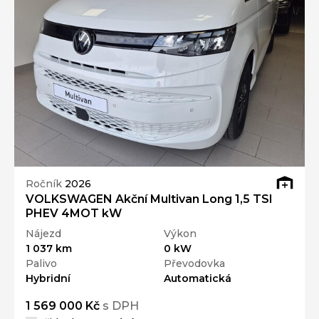
Ročník
2026
VOLKSWAGEN Akční Multivan Long 1,5 TSI
PHEV 4MOT kW
Nájezd
Výkon
1 037 km
0 kW
Palivo
Převodovka
Hybridní
Automatická
1 569 000 Kč
s DPH