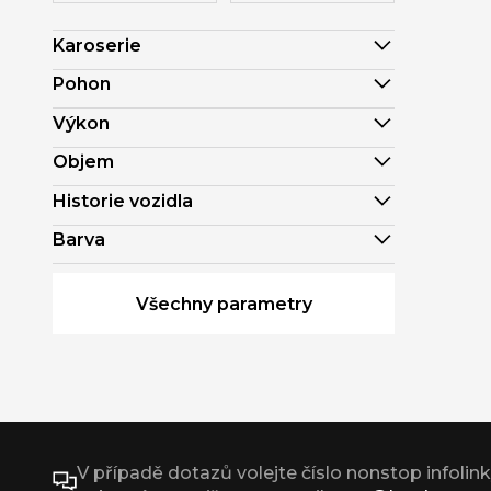
Karoserie
Pohon
Výkon
Objem
Historie vozidla
Barva
Všechny parametry
V případě dotazů volejte číslo nonstop infolin