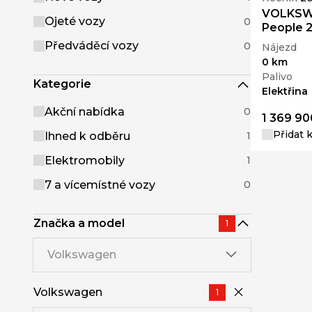
VOLKSWA
Ojeté vozy
0
People 
Předváděcí vozy
0
Nájezd
0 km
Palivo
Kategorie
Elektřina
Akční nabídka
0
1 369 90
Přidat 
Ihned k odběru
1
Elektromobily
1
7 a vícemístné vozy
0
Značka a model
1
Volkswagen
Volkswagen
1