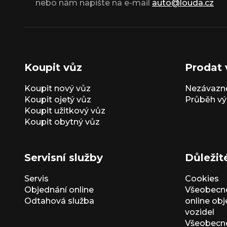
nebo nám napište na e-mail
auto@louda.cz
Koupit vůz
Prodat 
Koupit nový vůz
Nezávazně
Koupit ojetý vůz
Průběh vý
Koupit užitkový vůz
Koupit obytný vůz
Servisní služby
Důležit
Servis
Cookies
Objednání online
Všeobecn
Odtahová služba
online ob
vozidel
Všeobecn