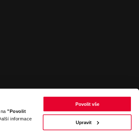
Povolit vše
m na
"Povolit
Zpět nahoru
alší informace
Upravit