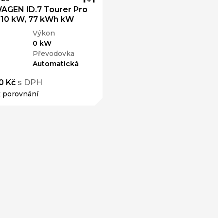
GEN ID.7 Tourer Pro
210 kW, 77 kWh kW
Výkon
0 kW
Převodovka
Automatická
0 Kč
s DPH
k porovnání