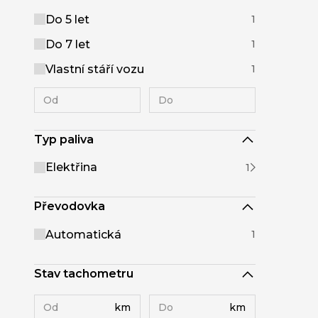
Do 5 let
1
Do 7 let
1
Vlastní stáří vozu
1
Typ paliva
Elektřina
1
Převodovka
Automatická
1
Stav tachometru
km
km