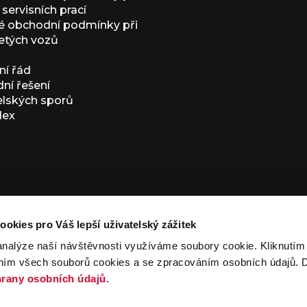
servisních prací
 obchodní podmínky při
etých vozů
í řád
í řešení
elských sporů
dex
ookies pro Váš lepší uživatelský zážitek
analýze naší návštěvnosti využíváme soubory cookie. Kliknutí
ním všech souborů cookies a se zpracováním osobních údajů. D
ivacy Policy
and
Terms of Service
apply.
rany osobních údajů
.