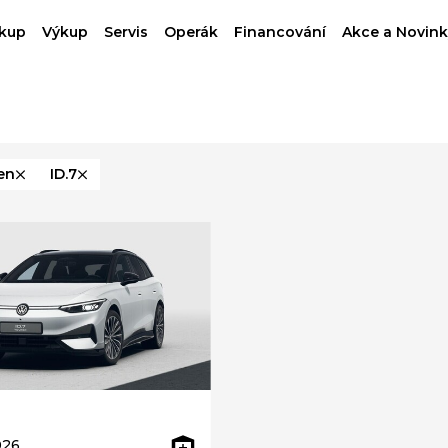
kup
Výkup
Servis
Operák
Financování
Akce a Novink
en
ID.7
026