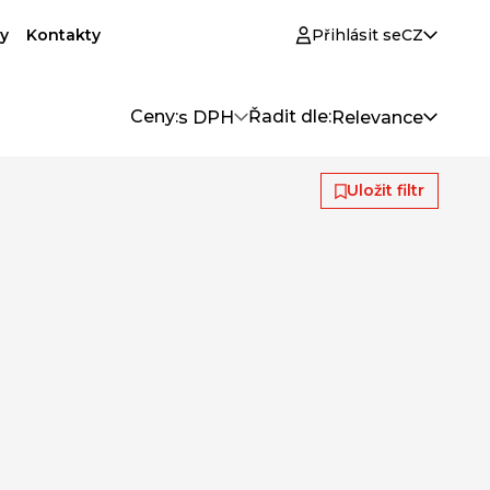
y
Kontakty
Přihlásit se
CZ
Ceny:
Řadit dle:
s DPH
Relevance
Uložit filtr