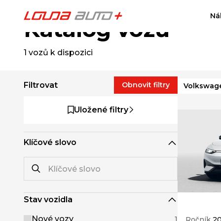
Ná
Katalog vozů
1
vozů k dispozici
Filtrovat
Obnovit filtry
Volkswag
Uložené filtry
Klíčové slovo
Stav vozidla
Nové vozy
1
Ročník
2