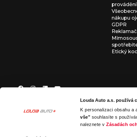
provádění 
Všeobecné
nákupu oj
GDPR
Reklamačn
Mimosoudn
spotřebit
Etický ko
Louda Auto a.s. používá c
K personalizaci obsahu a 
© 2026 Louda Auto a.s.
Všechna práva vyhrazena
vše"
souhlasíte s používá
This site is protected by reCAPTCHA and the Google
Pr
naleznete v
Zásadách och
Nastavení souborů cookies