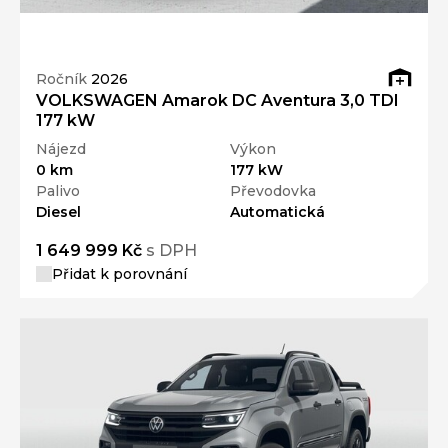
Ročník
2026
VOLKSWAGEN Amarok DC Aventura 3,0 TDI
177 kW
Nájezd
Výkon
0 km
177 kW
Palivo
Převodovka
Diesel
Automatická
1 649 999 Kč
s DPH
Přidat k porovnání