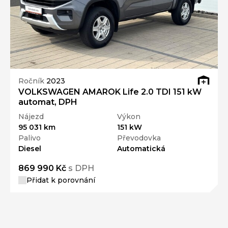
Ročník
2023
VOLKSWAGEN AMAROK Life 2.0 TDI 151 kW
automat, DPH
Nájezd
Výkon
95 031 km
151 kW
Palivo
Převodovka
Diesel
Automatická
869 990 Kč
s DPH
Přidat k porovnání