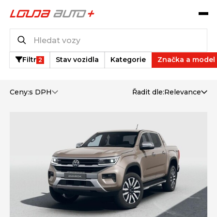
Katalog vozů
6
vozů k dispozici
Filtr
Stav vozidla
Kategorie
Značka a model
2
Ceny:
s DPH
Řadit dle:
Relevance