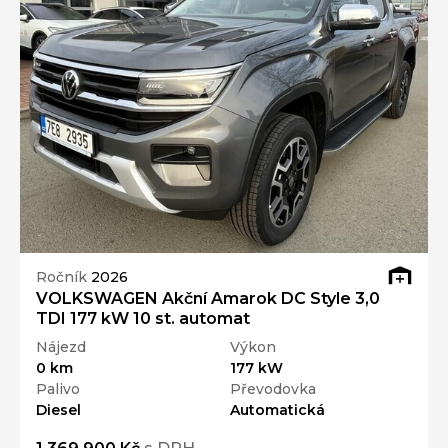
Ročník
2026
VOLKSWAGEN Akční Amarok DC Style 3,0
TDI 177 kW 10 st. automat
Nájezd
Výkon
0 km
177 kW
Palivo
Převodovka
Diesel
Automatická