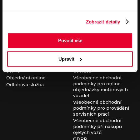
Pronájem
Společnost
Carsharing
Kontakty
Zobrazit detaily
Autopůjčovna
Louda Auto+ Poděbrady
Operativní leasing
Obytné vozy
Novinky
Povolit vše
Pro média
Kariéra
Servisní služby
Důležité odkazy
Upravit
Servis
Cookies
Objednání online
Všeobecné obchodní
podmínky pro online
Odtahová služba
objednávky motorových
vozidel
Všeobecné obchodní
podmínky pro provádění
servisních prací
Všeobecné obchodní
podmínky při nákupu
ojetých vozů
GDPR