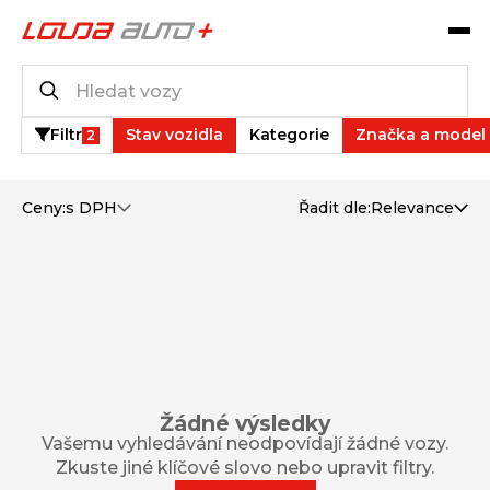
Katalog vozů
0
vozů k dispozici
Filtr
Stav vozidla
Kategorie
Značka a model
2
Ceny:
s DPH
Řadit dle:
Relevance
Žádné výsledky
Vašemu vyhledávání neodpovídají žádné vozy.
Zkuste jiné klíčové slovo nebo upravit filtry.