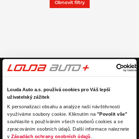
Obnovit filtry
V případě dotazů volejte číslo nonstop infolinky
+420 325 400 400
nebo nám napište na e-mail
auto@louda.cz
Louda Auto a.s. používá cookies pro Váš lepší
uživatelský zážitek
Koupit vůz
Prodat vůz
K personalizaci obsahu a analýze naší návštěvnosti
využíváme soubory cookie. Kliknutím na
"Povolit vše"
Koupit nový vůz
Nezávazně ocenit
souhlasíte s používáním všech souborů cookies a se
Koupit ojetý vůz
Průběh výkupu vozu
zpracováním osobních údajů. Další informace naleznete
Koupit užitkový vůz
v
Zásadách ochrany osobních údajů
.
Koupit obytný vůz