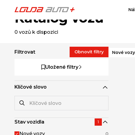
Ná
Katalog vozů
0
vozů k dispozici
Filtrovat
Obnovit filtry
Nové vozy
Uložené filtry
Klíčové slovo
Stav vozidla
1
Nové vozy
0