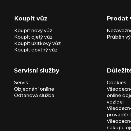
Koupit vůz
Prodat 
Koupit nový vůz
Nezávazně
Koupit ojetý vůz
Průběh vý
Koupit užitkový vůz
Koupit obytný vůz
Servisní služby
Důležit
Servis
Cookies
Objednání online
Všeobecn
Odtahová služba
online ob
vozidel
Všeobecn
provádění 
Všeobecné
nákupu oj