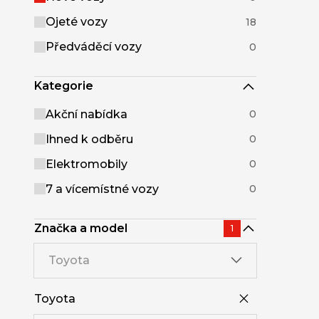
Ojeté vozy
18
Předváděcí vozy
0
Kategorie
Akční nabídka
0
Ihned k odběru
0
Elektromobily
0
7 a vícemístné vozy
0
Značka a model
1
Toyota
Toyota