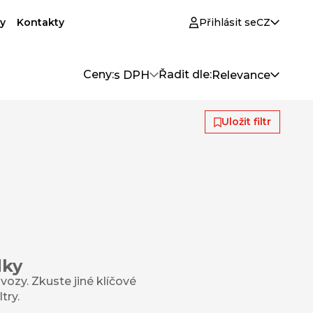
y
Kontakty
Přihlásit se
CZ
Ceny:
Řadit dle:
s DPH
Relevance
Uložit filtr
dky
ozy. Zkuste jiné klíčové
try.