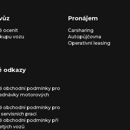
vůz
Pronájem
 ocenit
Carsharing
kupu vozu
Autopůjčovna
Operativní leasing
é odkazy
é obchodní podmínky pro
jednávky motorových
é obchodní podmínky pro
servisních prací
 obchodní podmínky při
etých vozů