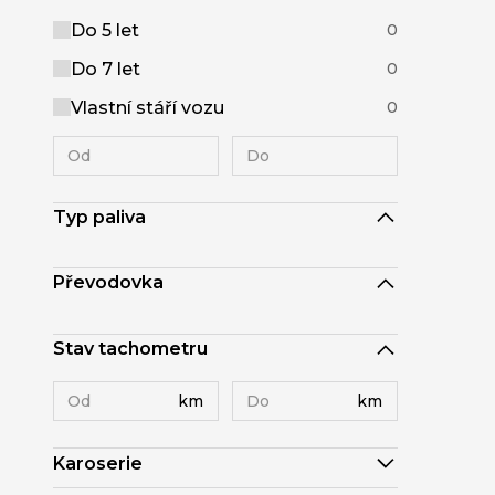
Do 5 let
0
Do 7 let
0
Vlastní stáří vozu
0
Typ paliva
Převodovka
Stav tachometru
km
km
Karoserie