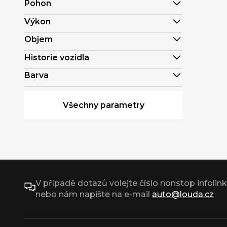
Pohon
Výkon
Objem
Historie vozidla
Barva
Všechny parametry
V případě dotazů volejte číslo nonstop infolin
nebo nám napište na e-mail
auto@louda.cz