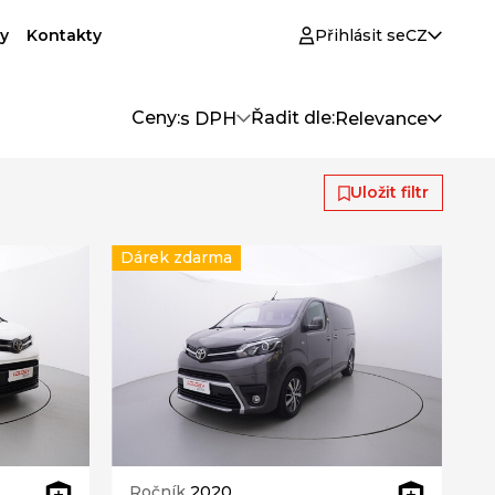
y
Kontakty
Přihlásit se
CZ
Ceny:
Řadit dle:
s DPH
Relevance
Uložit filtr
Dárek zdarma
Ročník
2020