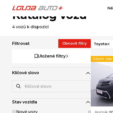
Ná
Katalog vozů
4
vozů k dispozici
Filtrovat
Obnovit filtry
Toyota
Uložené filtry
Dárek zda
Klíčové slovo
Stav vozidla
Nové vozy
0
Ročník
20