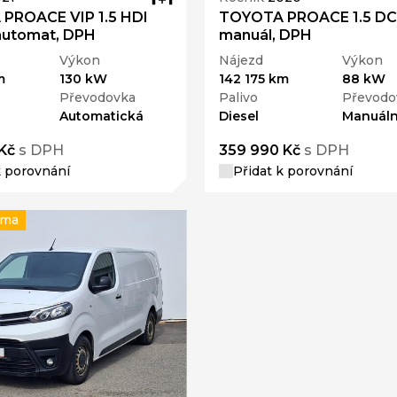
PROACE VIP 1.5 HDI
TOYOTA PROACE 1.5 DC
automat, DPH
manuál, DPH
Výkon
Nájezd
Výkon
m
130 kW
142 175 km
88 kW
Převodovka
Palivo
Převodo
Automatická
Diesel
Manuáln
Kč
s DPH
359 990 Kč
s DPH
k porovnání
Přidat k porovnání
rma