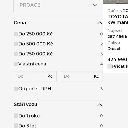
PROACE
Ročník
20
TOYOTA 
kW manu
Cena
Nájezd
Do 250 000 Kč
0
257 456 
Palivo
Do 500 000 Kč
2
Diesel
Do 750 000 Kč
3
324 990
Vlastní cena
4
Přidat 
Kč
Kč
Odpočet DPH
3
Stáří vozu
Do 1 roku
0
Do 3 let
0