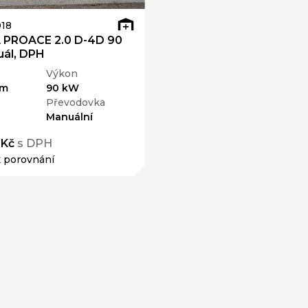
18
PROACE 2.0 D-4D 90
ál, DPH
Výkon
km
90 kW
Převodovka
Manuální
 Kč
s DPH
k porovnání