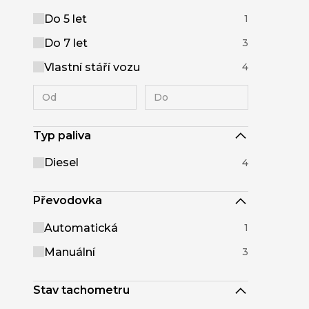
Do 5 let
1
Do 7 let
3
Vlastní stáří vozu
4
Typ paliva
Diesel
4
Převodovka
Automatická
1
Manuální
3
Stav tachometru