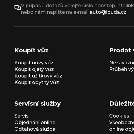
V případě dotazů volejte číslo nonstop infolin
nebo nám napište na e-mail
auto@louda.cz
Koupit vůz
Prodat 
Koupit nový vůz
Nezávazně
Koupit ojetý vůz
Průběh vý
Koupit užitkový vůz
Koupit obytný vůz
Servisní služby
Důležit
Servis
Cookies
Objednání online
Všeobecn
Odtahová služba
online ob