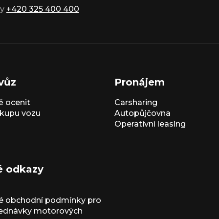
ky
+420 325 400 400
vůz
Pronájem
 ocenit
Carsharing
kupu vozu
Autopůjčovna
Operativní leasing
é odkazy
é obchodní podmínky pro
jednávky motorových