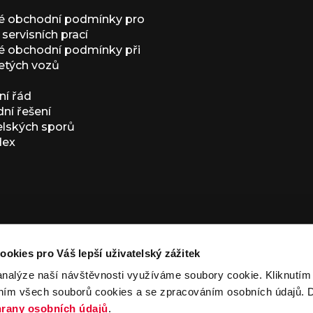
é obchodní podmínky pro
servisních prací
 obchodní podmínky při
etých vozů
í řád
í řešení
elských sporů
dex
ookies pro Váš lepší uživatelský zážitek
analýze naší návštěvnosti využíváme soubory cookie. Kliknutí
ním všech souborů cookies a se zpracováním osobních údajů. D
ivacy Policy
and
Terms of Service
apply.
rany osobních údajů
.