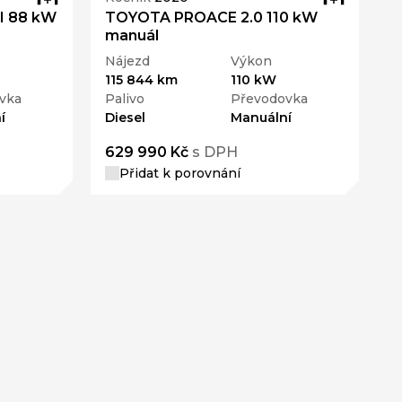
I 88 kW
TOYOTA PROACE 2.0 110 kW
manuál
Nájezd
Výkon
115 844 km
110 kW
vka
Palivo
Převodovka
í
Diesel
Manuální
629 990 Kč
s DPH
Přidat k porovnání