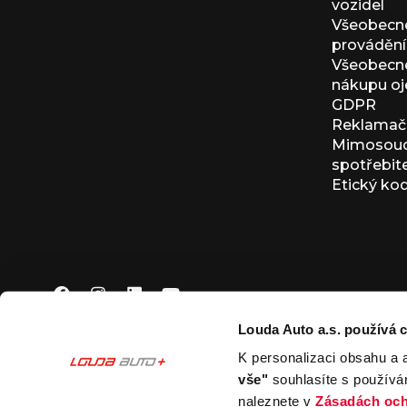
vozidel
Všeobecn
provádění 
Všeobecné
nákupu oj
GDPR
Reklamačn
Mimosoudn
spotřebit
Etický ko
Louda Auto a.s. používá c
K personalizaci obsahu a 
© 2026 Louda Auto a.s.
Všechna práva vyhrazena
vše"
souhlasíte s používá
This site is protected by reCAPTCHA and the Google
Pr
naleznete v
Zásadách och