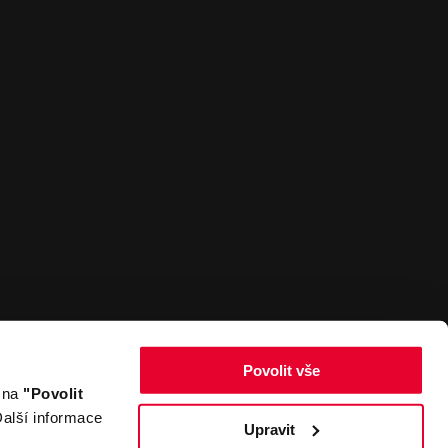
Povolit vše
m na
"Povolit
Zpět nahoru
alší informace
Upravit