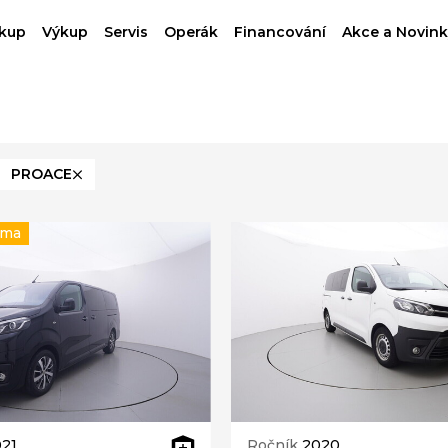
kup
Výkup
Servis
Operák
Financování
Akce a Novink
PROACE
rma
21
Ročník
2020