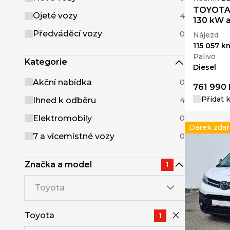
TOYOTA 
Ojeté vozy
4
130 kW 
Předváděcí vozy
0
Nájezd
115 057 k
Palivo
Kategorie
Diesel
Akční nabídka
0
761 990 
Přidat 
Ihned k odběru
4
Elektromobily
0
Dárek zda
7 a vícemístné vozy
0
Značka a model
1
Toyota
Toyota
1