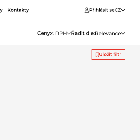
y
Kontakty
Přihlásit se
CZ
Ceny:
Řadit dle:
s DPH
Relevance
Uložit filtr