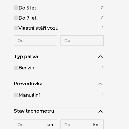
Do 5 let
0
Do 7 let
0
Vlastní stáří vozu
1
Typ paliva
Benzín
1
Převodovka
Manuální
1
Stav tachometru
km
km