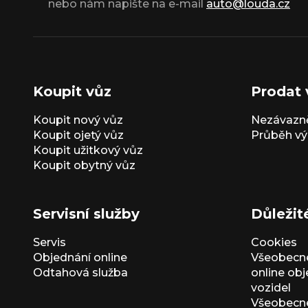
nebo nám napište na e-mail
auto@louda.cz
Koupit vůz
Prodat 
Koupit nový vůz
Nezávazně
Koupit ojetý vůz
Průběh vý
Koupit užitkový vůz
Koupit obytný vůz
Servisní služby
Důležit
Servis
Cookies
Objednání online
Všeobecn
Odtahová služba
online ob
vozidel
Všeobecn