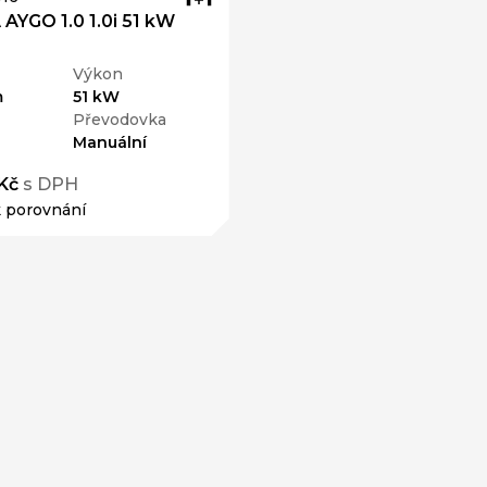
YGO 1.0 1.0i 51 kW
Výkon
m
51 kW
Převodovka
Manuální
Kč
s DPH
k porovnání