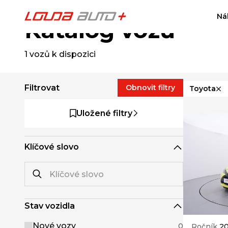
Ná
Katalog vozů
1
vozů k dispozici
Filtrovat
Obnovit filtry
Toyota
Uložené filtry
Klíčové slovo
Stav vozidla
Nové vozy
0
Ročník
20