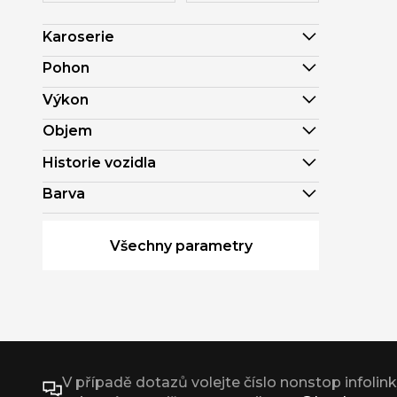
Karoserie
Pohon
Výkon
Objem
Historie vozidla
Barva
Všechny parametry
V případě dotazů volejte číslo nonstop infolin