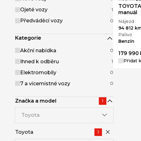
TOYOTA A
Ojeté vozy
1
manuál
Předváděcí vozy
0
Nájezd
94 812 k
Palivo
Kategorie
Benzín
Akční nabídka
0
179 990 
Přidat 
Ihned k odběru
1
Elektromobily
0
7 a vícemístné vozy
0
Značka a model
1
Toyota
Toyota
1