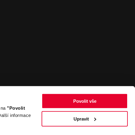
Povolit vše
m na
"Povolit
Zpět nahoru
alší informace
Upravit