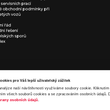
servisních prací
 obchodní podmínky při
etých vozů
í řád
í řešení
elských sporů
dex
ookies pro Váš lepší uživatelský zážitek
analýze naší návštěvnosti využíváme soubory cookie. Kliknutí
ním všech souborů cookies a se zpracováním osobních údajů. D
ivacy Policy
and
Terms of Service
apply.
rany osobních údajů
.