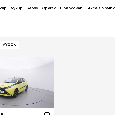
kup
Výkup
Servis
Operák
Financování
Akce a Novink
AYGO
16