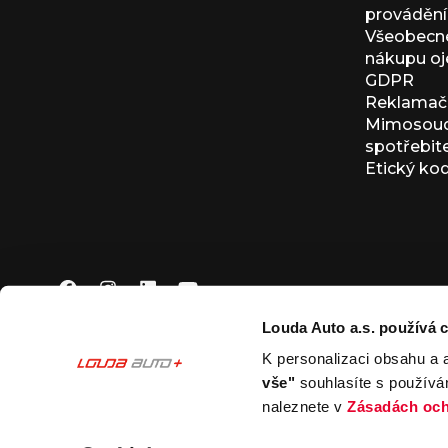
provádění 
Všeobecné
nákupu oj
GDPR
Reklamačn
Mimosoudn
spotřebit
Etický ko
Louda Auto a.s. používá c
K personalizaci obsahu a 
© 2026 Louda Auto a.s.
Všechna práva vyhrazena
vše"
souhlasíte s používá
This site is protected by reCAPTCHA and the Google
Pr
naleznete v
Zásadách och
Nastavení souborů cookies