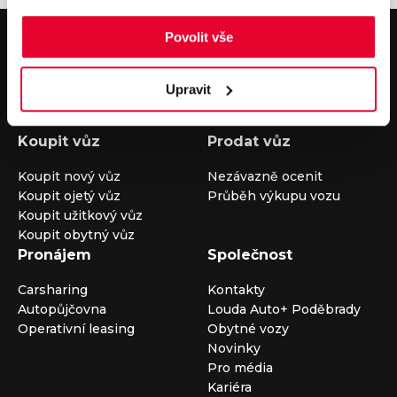
V případě dotazů volejte číslo nonstop infolinky
Povolit vše
+420 325 400 400
nebo nám napište na e-mail
auto@louda.cz
Upravit
Koupit vůz
Prodat vůz
Koupit nový vůz
Nezávazně ocenit
Koupit ojetý vůz
Průběh výkupu vozu
Koupit užitkový vůz
Koupit obytný vůz
Pronájem
Společnost
Carsharing
Kontakty
Autopůjčovna
Louda Auto+ Poděbrady
Operativní leasing
Obytné vozy
Novinky
Pro média
Kariéra