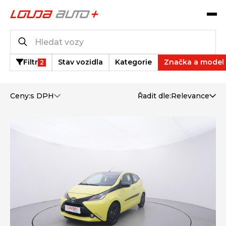
Katalog vozů
2
vozů k dispozici
Filtr
Stav vozidla
Kategorie
Značka a model
2
Ceny:
s DPH
Řadit dle:
Relevance