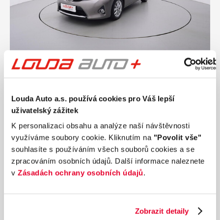
Ročník
2014
TOYOTA AURIS Life+ 1.6 97 kW manuál
Nájezd
Výkon
Louda Auto a.s. používá cookies pro Váš lepší
158 038 km
97 kW
uživatelský zážitek
Palivo
Převodovka
K personalizaci obsahu a analýze naší návštěvnosti
Benzín
Manuální
využíváme soubory cookie. Kliknutím na
"Povolit vše"
199 990 Kč
s DPH
souhlasíte s používáním všech souborů cookies a se
Přidat k porovnání
zpracováním osobních údajů. Další informace naleznete
v
Zásadách ochrany osobních údajů
.
Zobrazit detaily