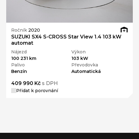
Ročník
2020
SUZUKI SX4 S-CROSS Star View 1.4 103 kW
automat
Nájezd
Výkon
100 231 km
103 kW
Palivo
Převodovka
Benzín
Automatická
409 990 Kč
s DPH
Přidat k porovnání