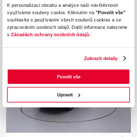
96 752 km
82 kW
K personalizaci obsahu a analýze naší návštěvnosti
Palivo
Převodovka
využíváme soubory cookie. Kliknutím na
"Povolit vše"
Benzín
Manuální
souhlasíte s používáním všech souborů cookies a se
zpracováním osobních údajů. Další informace naleznete
291 990 Kč
s DPH
v
Zásadách ochrany osobních údajů
.
Přidat k porovnání
Dárek zdarma
Zobrazit detaily
Povolit vše
Upravit