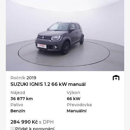
Ročník
2019
SUZUKI IGNIS 1.2 66 kW manuál
Nájezd
Výkon
36 877 km
66 kW
Palivo
Převodovka
Benzín
Manuální
284 990 Kč
s DPH
Přidat k porovnání