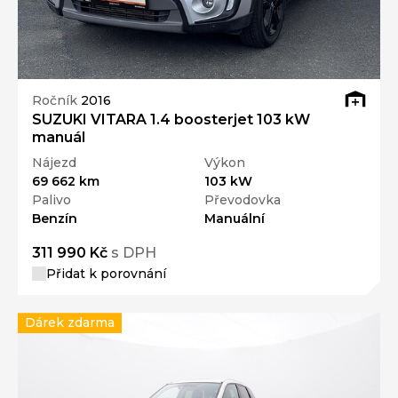
Ročník
2016
SUZUKI VITARA 1.4 boosterjet 103 kW
manuál
Nájezd
Výkon
69 662 km
103 kW
Palivo
Převodovka
Benzín
Manuální
311 990 Kč
s DPH
Přidat k porovnání
Dárek zdarma