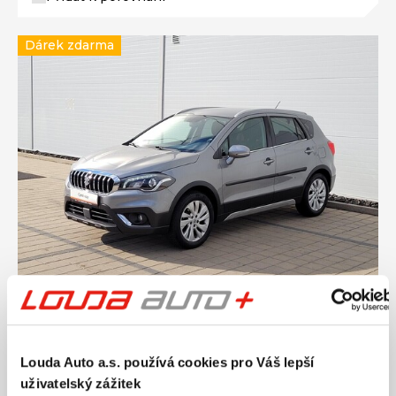
Dárek zdarma
Ročník
2017
SUZUKI SX4 S-CROSS Premium Allgrip 1.0
Louda Auto a.s. používá cookies pro Váš lepší
BoosterJet 82 kW manuál
uživatelský zážitek
Nájezd
Výkon