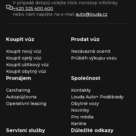
V případě dotazů volejte číslo nonstop infolinky
+420 325 400 400
nebo nám napište na e-mail
auto@louda.cz
Koupit vůz
Prodat vůz
Koupit nový vůz
Nezávazně ocenit
Koupit ojetý vůz
Průběh výkupu vozu
Koupit užitkový vůz
Koupit obytný vůz
Pronájem
Společnost
Carsharing
Kontakty
Autopůjčovna
Louda Auto+ Poděbrady
Operativní leasing
Obytné vozy
Novinky
Pro média
Kariéra
Servisní služby
Důležité odkazy