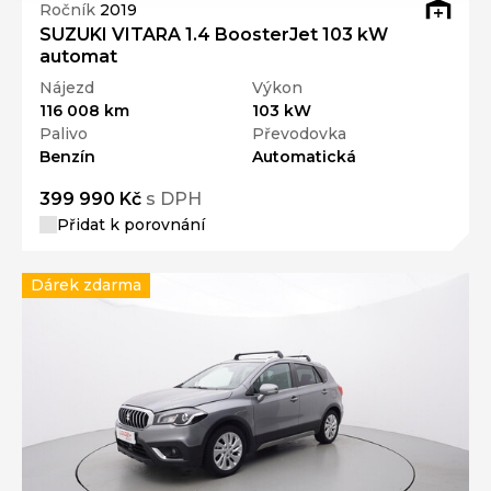
Ročník
2019
SUZUKI VITARA 1.4 BoosterJet 103 kW
automat
Nájezd
Výkon
116 008 km
103 kW
Palivo
Převodovka
Benzín
Automatická
399 990 Kč
s DPH
Přidat k porovnání
Dárek zdarma