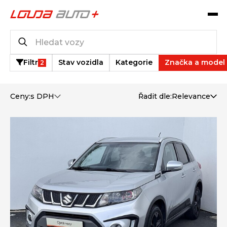
Katalog vozů
6
vozů k dispozici
Filtr
Stav vozidla
Kategorie
Značka a model
2
Ceny:
s DPH
Řadit dle:
Relevance