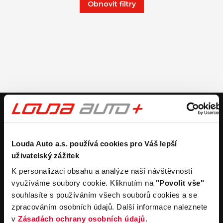
Obnovit filtry
V případě dotazů volejte číslo nonstop infolinky
+420 325 400 400
nebo nám napište na e-mail
auto@louda.cz
Louda Auto a.s. používá cookies pro Váš lepší
uživatelský zážitek
Koupit vůz
Prodat vůz
K personalizaci obsahu a analýze naší návštěvnosti
využíváme soubory cookie. Kliknutím na
"Povolit vše"
Koupit nový vůz
Nezávazně ocenit
souhlasíte s používáním všech souborů cookies a se
Koupit ojetý vůz
Průběh výkupu vozu
zpracováním osobních údajů. Další informace naleznete
Koupit užitkový vůz
v
Zásadách ochrany osobních údajů
.
Koupit obytný vůz