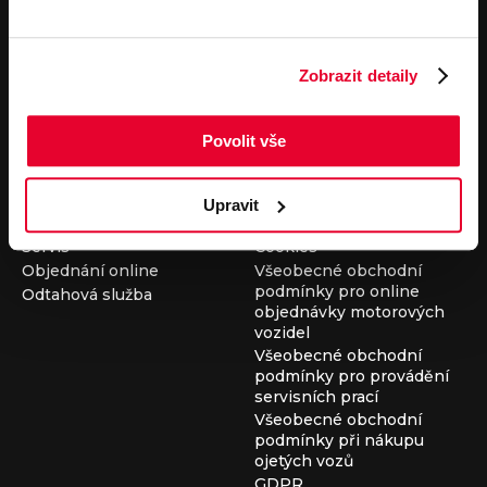
Pronájem
Společnost
Carsharing
Kontakty
Zobrazit detaily
Autopůjčovna
Louda Auto+ Poděbrady
Operativní leasing
Obytné vozy
Novinky
Povolit vše
Pro média
Kariéra
Servisní služby
Důležité odkazy
Upravit
Servis
Cookies
Objednání online
Všeobecné obchodní
podmínky pro online
Odtahová služba
objednávky motorových
vozidel
Všeobecné obchodní
podmínky pro provádění
servisních prací
Všeobecné obchodní
podmínky při nákupu
ojetých vozů
GDPR