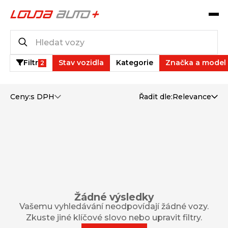
Katalog vozů
0
vozů k dispozici
Filtr
Stav vozidla
Kategorie
Značka a model
2
Ceny:
s DPH
Řadit dle:
Relevance
Žádné výsledky
Vašemu vyhledávání neodpovídají žádné vozy.
Zkuste jiné klíčové slovo nebo upravit filtry.