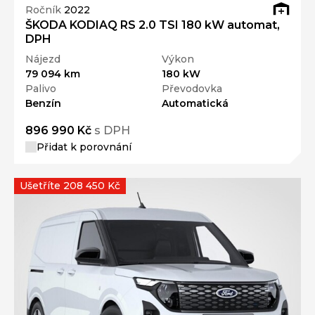
Ročník
2022
ŠKODA KODIAQ RS 2.0 TSI 180 kW automat,
DPH
Nájezd
Výkon
79 094 km
180 kW
Palivo
Převodovka
Benzín
Automatická
896 990 Kč
s DPH
Přidat k porovnání
Ušetříte 208 450 Kč