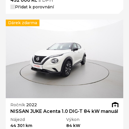
452 000 Kč
s DPH
Přidat k porovnání
Dárek zdarma
Ročník
2022
NISSAN JUKE Acenta 1.0 DIG-T 84 kW manuál
Nájezd
Výkon
44 301 km
84 kW