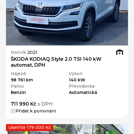
Ročník
2021
ŠKODA KODIAQ Style 2.0 TSI 140 kW
automat, DPH
Nájezd
Výkon
98 761 km
140 kW
Palivo
Převodovka
Benzín
Automatická
711 990 Kč
s DPH
Přidat k porovnání
Ušetříte 179 000 Kč