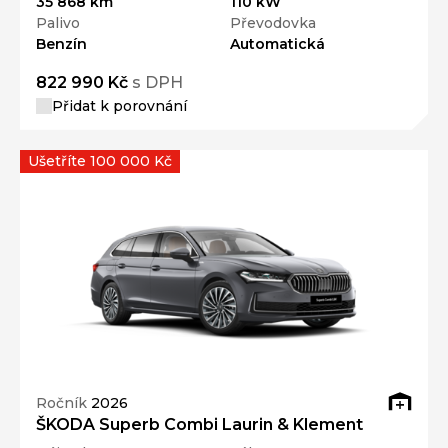
35 868 km
110 kW
Palivo
Převodovka
Benzín
Automatická
822 990 Kč
s DPH
Přidat k porovnání
Ušetříte 100 000 Kč
Ročník
2026
ŠKODA Superb Combi Laurin & Klement