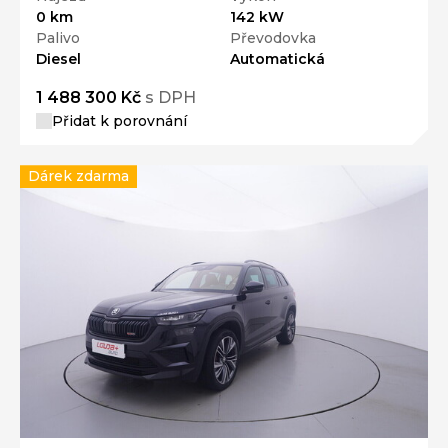
0 km
142 kW
Palivo
Převodovka
Diesel
Automatická
1 488 300 Kč
s DPH
Přidat k porovnání
Dárek zdarma