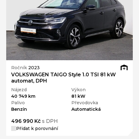
Ročník
2023
VOLKSWAGEN TAIGO Style 1.0 TSI 81 kW
automat, DPH
Nájezd
Výkon
40 749 km
81 kW
Palivo
Převodovka
Benzín
Automatická
496 990 Kč
s DPH
Přidat k porovnání