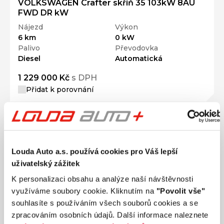
VOLKSWAGEN Crafter skříň 35 103kW 8AU
FWD DR kW
Nájezd
Výkon
6 km
0 kW
Palivo
Převodovka
Diesel
Automatická
1 229 000 Kč
s DPH
Přidat k porovnání
Louda Auto a.s. používá cookies pro Váš lepší
uživatelský zážitek
K personalizaci obsahu a analýze naší návštěvnosti
využíváme soubory cookie. Kliknutím na
"Povolit vše"
souhlasíte s používáním všech souborů cookies a se
zpracováním osobních údajů. Další informace naleznete
Ročník
2026