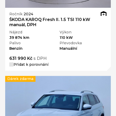
Ročník
2024
ŠKODA KAROQ Fresh II. 1.5 TSI 110 kW
manuál, DPH
Nájezd
Výkon
39 874 km
110 kW
Palivo
Převodovka
Benzín
Manuální
631 990 Kč
s DPH
Přidat k porovnání
Dárek zdarma