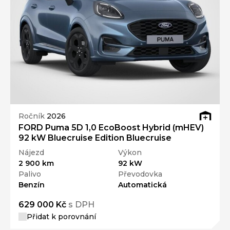
Ročník
2026
FORD Puma 5D 1,0 EcoBoost Hybrid (mHEV)
92 kW Bluecruise Edition Bluecruise
Nájezd
Výkon
2 900 km
92 kW
Palivo
Převodovka
Benzín
Automatická
629 000 Kč
s DPH
Přidat k porovnání