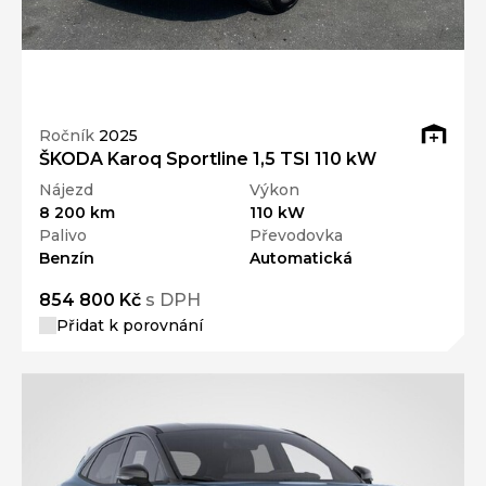
Ročník
2025
ŠKODA Karoq Sportline 1,5 TSI 110 kW
Nájezd
Výkon
8 200 km
110 kW
Palivo
Převodovka
Benzín
Automatická
854 800 Kč
s DPH
Přidat k porovnání