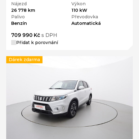
Nájezd
Výkon
26 778 km
110 kW
Palivo
Převodovka
Benzín
Automatická
709 990 Kč
s DPH
Přidat k porovnání
Dárek zdarma