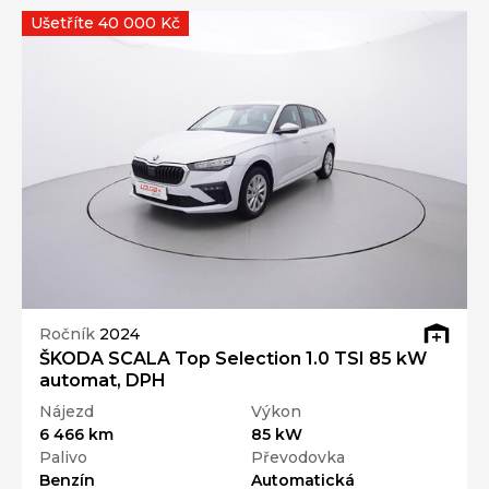
Ušetříte 40 000 Kč
Ročník
2024
ŠKODA SCALA Top Selection 1.0 TSI 85 kW
automat, DPH
Nájezd
Výkon
6 466 km
85 kW
Palivo
Převodovka
Benzín
Automatická