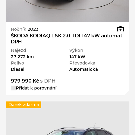
Ročník
2023
ŠKODA KODIAQ L&K 2.0 TDI 147 kW automat,
DPH
Nájezd
Výkon
27 272 km
147 kW
Palivo
Převodovka
Diesel
Automatická
979 990 Kč
s DPH
Přidat k porovnání
Dárek zdarma