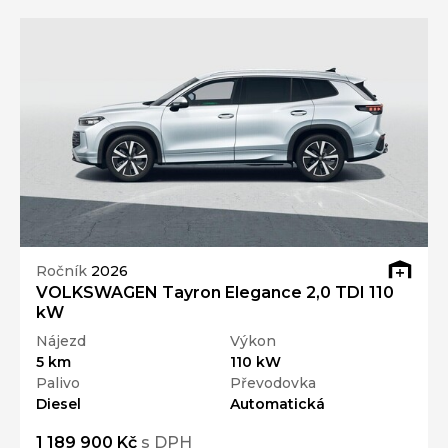
Ročník
2026
VOLKSWAGEN Tayron Elegance 2,0 TDI 110
kW
Nájezd
Výkon
5 km
110 kW
Palivo
Převodovka
Diesel
Automatická
1 189 900 Kč
s DPH