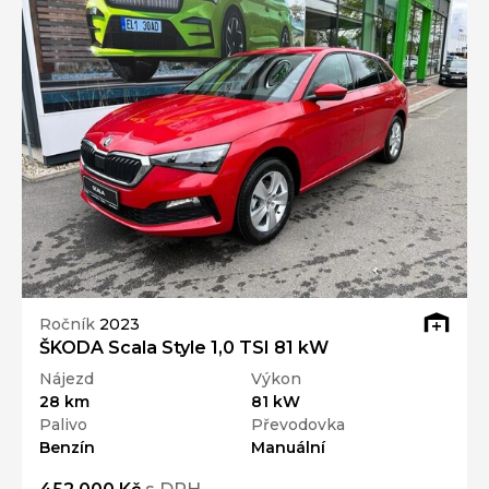
Ročník
2023
ŠKODA Scala Style 1,0 TSI 81 kW
Nájezd
Výkon
28 km
81 kW
Palivo
Převodovka
Benzín
Manuální