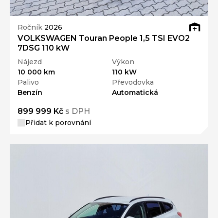
Ročník
2026
VOLKSWAGEN Touran People 1,5 TSI EVO2
7DSG 110 kW
Nájezd
Výkon
10 000 km
110 kW
Palivo
Převodovka
Benzín
Automatická
899 999 Kč
s DPH
Přidat k porovnání