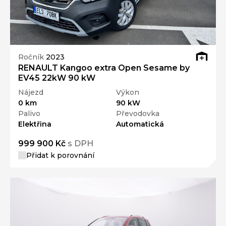
Ročník
2023
RENAULT Kangoo extra Open Sesame by
EV45 22kW 90 kW
Nájezd
Výkon
0 km
90 kW
Palivo
Převodovka
Elektřina
Automatická
999 900 Kč
s DPH
Přidat k porovnání