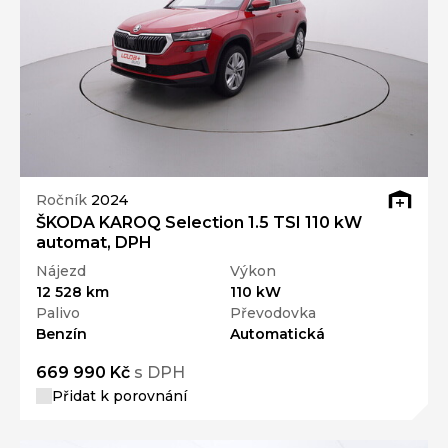
Ročník
2024
ŠKODA KAROQ Selection 1.5 TSI 110 kW
automat, DPH
Nájezd
Výkon
12 528 km
110 kW
Palivo
Převodovka
Benzín
Automatická
669 990 Kč
s DPH
Přidat k porovnání