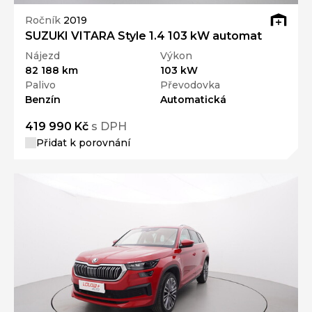
Ročník
2019
SUZUKI VITARA Style 1.4 103 kW automat
Nájezd
Výkon
82 188 km
103 kW
Palivo
Převodovka
Benzín
Automatická
419 990 Kč
s DPH
Přidat k porovnání