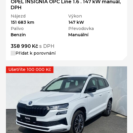
OPEL INSIGNIA OPC Line 1.6 . 147 kW manuál,
DPH
Nájezd
Výkon
151 683 km
147 kW
Palivo
Převodovka
Benzín
Manuální
358 990 Kč
s DPH
Přidat k porovnání
Ušetříte 100 000 Kč