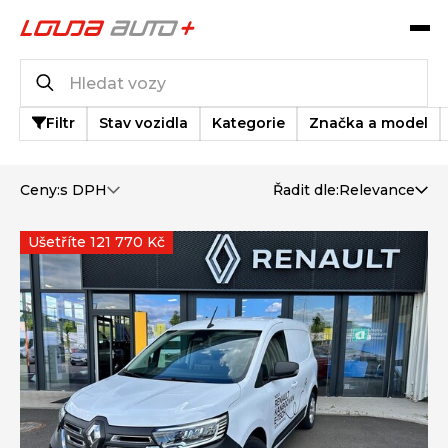
Katalog vozů
4 047
vozů k dispozici
Filtr
Stav vozidla
Kategorie
Značka a model
Ceny:
s DPH
Řadit dle:
Relevance
Ušetříte 121 770 Kč