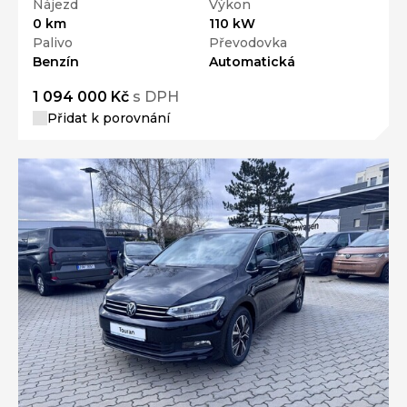
Nájezd
Výkon
0 km
110 kW
Palivo
Převodovka
Benzín
Automatická
1 094 000 Kč
s DPH
Přidat k porovnání