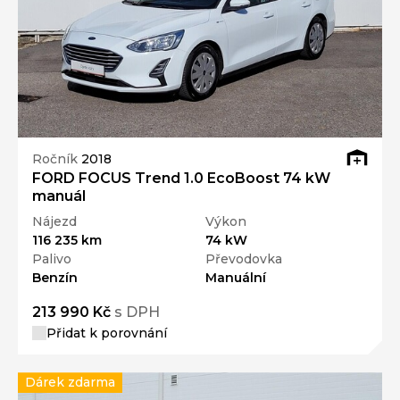
Ročník
2018
FORD FOCUS Trend 1.0 EcoBoost 74 kW
manuál
Nájezd
Výkon
116 235 km
74 kW
Palivo
Převodovka
Benzín
Manuální
213 990 Kč
s DPH
Přidat k porovnání
Dárek zdarma