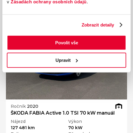
v
Zásadách ochrany osobních údajů
.
Dárek zdarma
Zobrazit detaily
Povolit vše
Upravit
Ročník
2020
ŠKODA FABIA Active 1.0 TSI 70 kW manuál
Nájezd
Výkon
127 481 km
70 kW