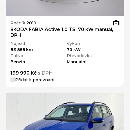
Ročník
2019
ŠKODA FABIA Active 1.0 TSI 70 kW manuál,
DPH
Nájezd
Výkon
83 856 km
70 kW
Palivo
Převodovka
Benzín
Manuální
199 990 Kč
s DPH
Přidat k porovnání