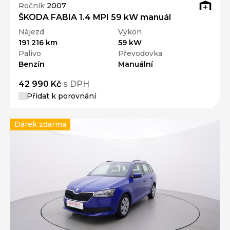
Ročník
2007
ŠKODA FABIA 1.4 MPI 59 kW manuál
Nájezd
Výkon
191 216 km
59 kW
Palivo
Převodovka
Benzín
Manuální
42 990 Kč
s DPH
Přidat k porovnání
Dárek zdarma