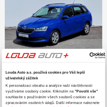
Ročník
2019
ŠKODA FABIA Active 1.0 TSI 70 kW manuál,
DPH
Louda Auto a.s. používá cookies pro Váš lepší
Nájezd
Výkon
uživatelský zážitek
76 982 km
70 kW
Palivo
Převodovka
K personalizaci obsahu a analýze naší návštěvnosti
Benzín
Manuální
využíváme soubory cookie. Kliknutím na
"Povolit vše"
souhlasíte s používáním všech souborů cookies a se
219 990 Kč
s DPH
zpracováním osobních údajů. Další informace naleznete
Přidat k porovnání