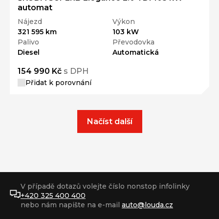
automat
Nájezd
Výkon
321 595 km
103 kW
Palivo
Převodovka
Diesel
Automatická
154 990 Kč
s DPH
Přidat k porovnání
Načíst další
V případě dotazů volejte číslo nonstop infolinky
+420 325 400 400
nebo nám napište na e-mail
auto@louda.cz