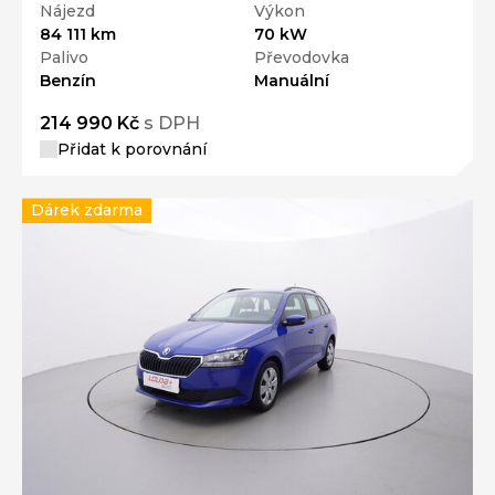
Nájezd
Výkon
84 111 km
70 kW
Palivo
Převodovka
Benzín
Manuální
214 990 Kč
s DPH
Přidat k porovnání
Dárek zdarma