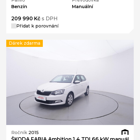
Palivo
Převodovka
Benzín
Manuální
209 990 Kč
s DPH
Přidat k porovnání
Dárek zdarma
Ročník
2015
ŠKODA FABIA Ambition 1.4 TDI 66 kW manuál