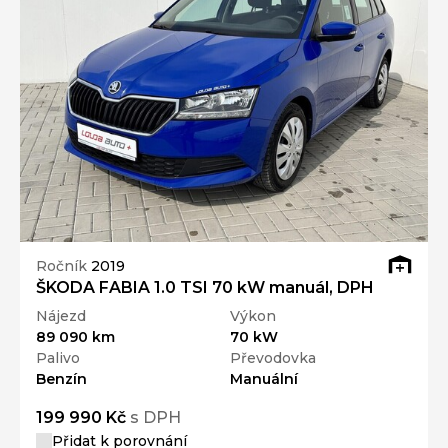
Ročník
2019
ŠKODA FABIA 1.0 TSI 70 kW manuál, DPH
Nájezd
Výkon
89 090 km
70 kW
Palivo
Převodovka
Benzín
Manuální
199 990 Kč
s DPH
Přidat k porovnání