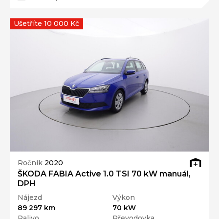
Ušetříte 10 000 Kč
Ročník
2020
ŠKODA FABIA Active 1.0 TSI 70 kW manuál,
DPH
Nájezd
Výkon
89 297 km
70 kW
Palivo
Převodovka