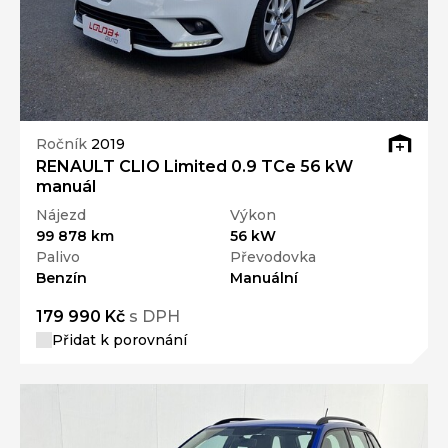
Ročník
2019
RENAULT CLIO Limited 0.9 TCe 56 kW
manuál
Nájezd
Výkon
99 878 km
56 kW
Palivo
Převodovka
Benzín
Manuální
179 990 Kč
s DPH
Přidat k porovnání