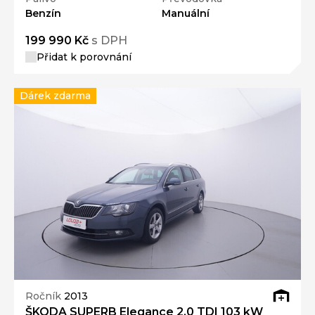
Benzín
Manuální
199 990 Kč
s DPH
Přidat k porovnání
Dárek zdarma
Ročník
2013
ŠKODA SUPERB Elegance 2.0 TDI 103 kW