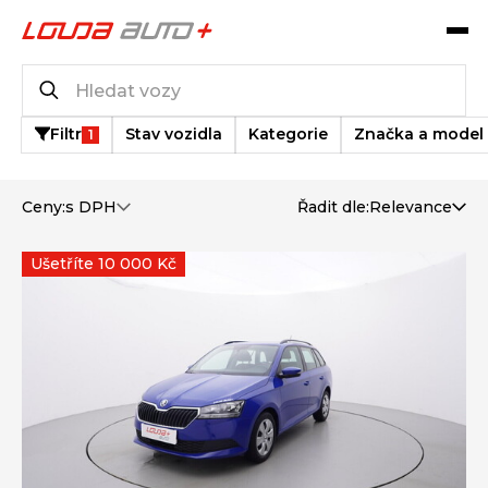
Katalog vozů
272
vozů k dispozici
Filtr
Stav vozidla
Kategorie
Značka a model
1
Ceny:
s DPH
Řadit dle:
Relevance
Ušetříte 10 000 Kč