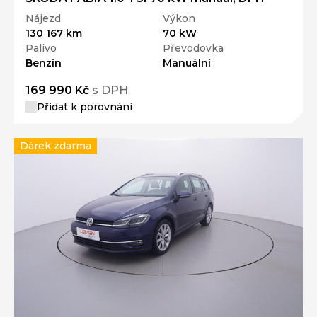
Nájezd
Výkon
130 167 km
70 kW
Palivo
Převodovka
Benzín
Manuální
169 990 Kč
s DPH
Přidat k porovnání
Dárek zdarma