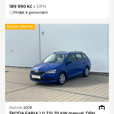
189 990 Kč
s DPH
Přidat k porovnání
Dárek zdarma
Ročník
2019
ŠKODA FABIA 1.0 TSI 70 kW manuál, DPH